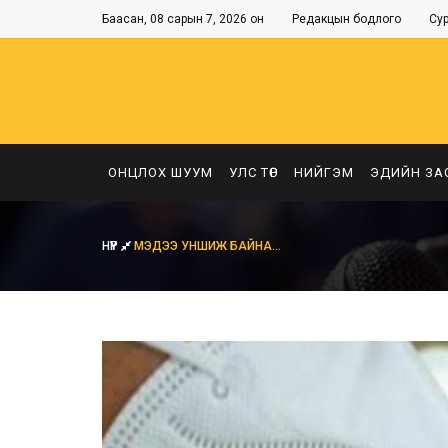
Баасан, 08 сарын 7, 2026 он
Редакцын бодлого
Су
ОНЦЛОХ ШУУМ
УЛС ТӨР
НИЙГЭМ
ЭДИЙН ЗА
НҮҮР
МЭДЭЭ УНШИЖ БАЙНА...