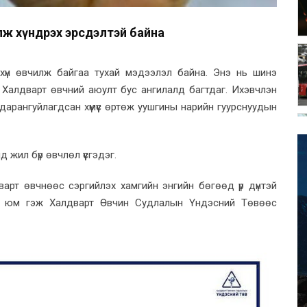
лж хүндрэх эрсдэлтэй байна
хүн өвчилж байгаа тухай мэдээлэл байна. Энэ нь шинэ
. Халдварт өвчний аюулт бус ангилалд багтдаг. Ихэвчлэн
 дарангуйлагдсан хүмүүс өртөж уушгины нарийн гуурснуудын
 жил бүр өвчлөл үүсгэдэг.
рт өвчнөөс сэргийлэх хамгийн энгийн бөгөөд үр дүнтэй
аах юм гэж Халдварт Өвчин Судлалын Үндэсний Төвөөс