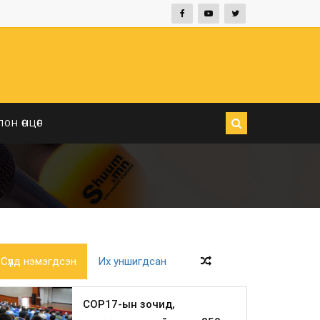
ЛОН ӨНЦӨГ
Сүүлд нэмэгдсэн
Их уншигдсан
COP17-ын зочид,