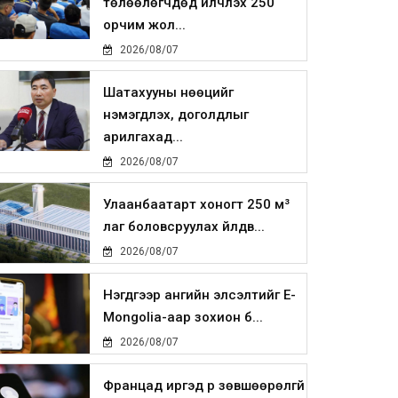
төлөөлөгчдөд үйлчлэх 250
орчим жол...
2026/08/07
Шатахууны нөөцийг
нэмэгдүүлэх, доголдлыг
арилгахад...
2026/08/07
Улаанбаатарт хоногт 250 м³
лаг боловсруулах үйлдв...
2026/08/07
Нэгдүгээр ангийн элсэлтийг E-
Mongolia-аар зохион б...
2026/08/07
Францад иргэд рүү зөвшөөрөлгүй