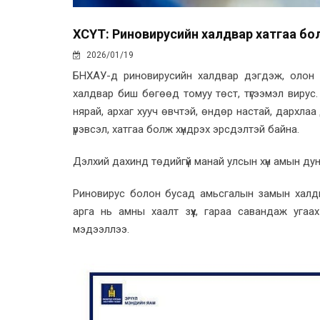
ХӨСҮТ: Риновирусийн халдвар хатгаа бо
2026/01/19
БНХАУ-д риновирусийн халдвар дэгдэж, олон 
халдвар биш бөгөөд томуу төст, түгээмэл вирус
нярай, архаг хууч өвчтэй, өндөр настай, дархлаа
үрэвсэл, хатгаа болж хүндрэх эрсдэлтэй байна.
Дэлхий дахинд төдийгүй манай улсын хүн амын дунд
Риновирус болон бусад амьсгалын замын халдва
арга нь амны хаалт зүүх, гараа савандаж уг
мэдээллээ.