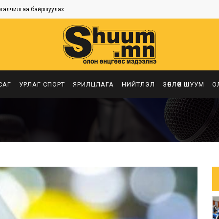
рталчилгаа байршуулах
САГ
УРЛАГ СПОРТ
ЯРИЛЦЛАГА
НИЙТЛЭЛ
ЗӨВЛӨХ ШУУМ
О