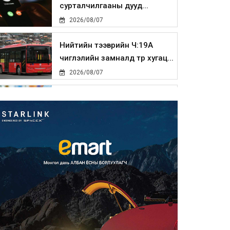
сурталчилгааны дууд...
2026/08/07
Нийтийн тээврийн Ч:19А
чиглэлийн замналд түр хугац...
2026/08/07
Автомашины улсын дугаар
сондгой тоогоор төгссөн бо...
2026/08/07
Улаанбаатарт өдөртөө 30 хэм
дулаан
2026/08/07
Улсын чанартай хатуу
хучилттай авто замын талаас
и...