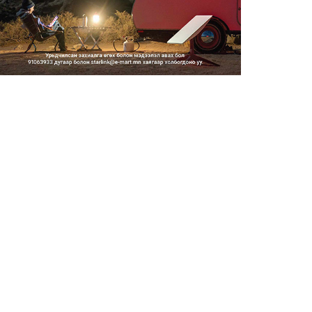
2026/08/06
Засгийн газар энэ оныг
дуустал санхүүгийн хэмнэлти...
2026/08/06
Шатахууны импортын гаалийн
албан татварыг 2027 оны...
2026/08/06
Стратегийн нөөцийн барааны
хяналтыг цахим системээ...
2026/08/06
Монгол Улс COP17 бага
хуралд 6.5 тэрбум
ам.доллары...