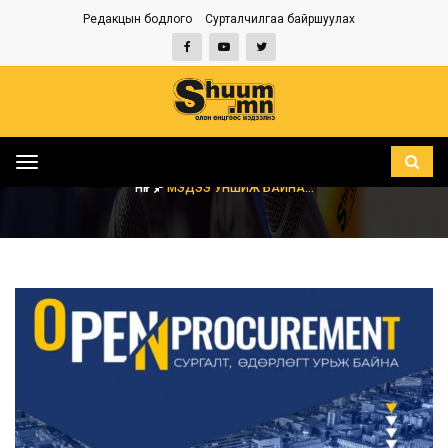
Редакцын бодлого
Сурталчилгаа байршуулах
Toggle
navigation
НҮҮР
МЭДЭЭ УНШИЖ БАЙНА...