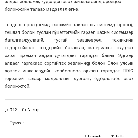
алдаа, зөвлөмж, худалдан авах ажиллагаанд оролцох
боломжийн талаар мэдээлэл өгнө.
Тендерт оролцогчид санхүүгийн тайлан нь системд ороогүй,
түншлэл болон туслан гүйцэтгэгчийн гэрээг цахим системээр
баталгаажуулаагүй, тусгай зөвшөөрөл, техникийн
тодорхойлолт, тендерийн баталгаа, материалыг нууцлах
зэрэг түгээмэл алдаа дутагдлыг гаргадаг байна. Эдгээр
алдааг гаргахаас сэргийлэх зөвлөмжүүд болон Олон улсын
зөвлөх инженерүүдийн холбооноос эрхлэн гаргадаг FIDIC
гэрээний талаар мэдээллийг сургалт, өдөрлөгөөс авах
боломжтой.
712
Улс төр
Түгээх :
Facebook
Twitter