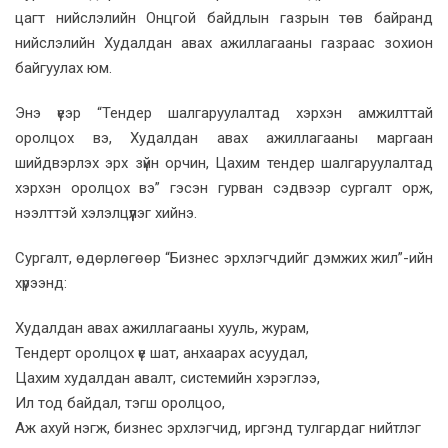
цагт нийслэлийн Онцгой байдлын газрын төв байранд
нийслэлийн Худалдан авах ажиллагааны газраас зохион
байгуулах юм.
Энэ үеэр “Тендер шалгаруулалтад хэрхэн амжилттай
оролцох вэ, Худалдан авах ажиллагааны маргаан
шийдвэрлэх эрх зүйн орчин, Цахим тендер шалгаруулалтад
хэрхэн оролцох вэ” гэсэн гурван сэдвээр сургалт орж,
нээлттэй хэлэлцүүлэг хийнэ.
Сургалт, өдөрлөгөөр “Бизнес эрхлэгчдийг дэмжих жил”-ийн
хүрээнд:
Худалдан авах ажиллагааны хууль, журам,
Тендерт оролцох үе шат, анхаарах асуудал,
Цахим худалдан авалт, системийн хэрэглээ,
Ил тод байдал, тэгш оролцоо,
Аж ахуй нэгж, бизнес эрхлэгчид, иргэнд тулгардаг нийтлэг