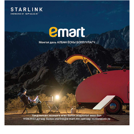
1 цаг 7 минут
Улаанбаатарт өдөртөө 30 хэм
дулаан
1 цаг 11 минут
Улсын чанартай хатуу хучилттай
авто замын талаас и...
2026/08/06