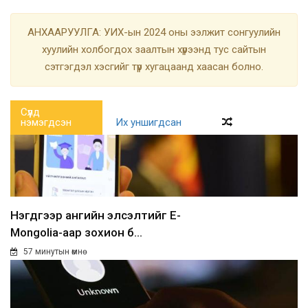
АНХААРУУЛГА: УИХ-ын 2024 оны ээлжит сонгуулийн
хуулийн холбогдох заалтын хүрээнд тус сайтын
сэтгэгдэл хэсгийг түр хугацаанд хаасан болно.
Сүүлд
нэмэгдсэн
Их уншигдсан
Нэгдүгээр ангийн элсэлтийг E-
Mongolia-аар зохион б...
57 минутын өмнө