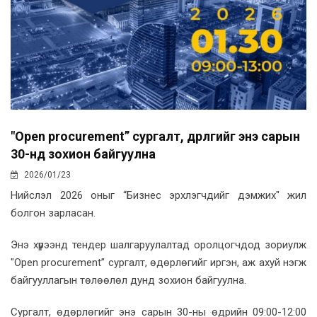
"Open procurement” сургалт, өдөрлөгийг энэ сарын
30-нд зохион байгуулна
2026/01/23
Нийслэл 2026 оныг “Бизнес эрхлэгчдийг дэмжих" жил
болгон зарласан.
Энэ хүрээнд тендер шалгаруулалтад оролцогчдод зориулж
"Open procurement” сургалт, өдөрлөгийг иргэн, аж ахуй нэгж
байгууллагын төлөөлөл дунд зохион байгуулна.
Cургалт, өдөрлөгийг энэ сарын 30-ны өдрийн 09:00-12:00