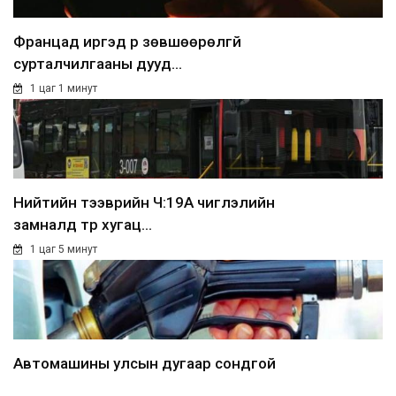
Францад иргэд рүү зөвшөөрөлгүй
сурталчилгааны дууд...
1 цаг 1 минут
Нийтийн тээврийн Ч:19А чиглэлийн
замналд түр хугац...
1 цаг 5 минут
Автомашины улсын дугаар сондгой
тоогоор төгссөн бо...