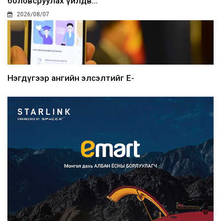
боловсруулах үйлдв...
2026/08/07
Нэгдүгээр ангийн элсэлтийг E-
Mongolia-аар зохион б...
2026/08/07
Францад иргэд рүү зөвшөөрөлгүй
сурталчилгааны дууд...
2026/08/07