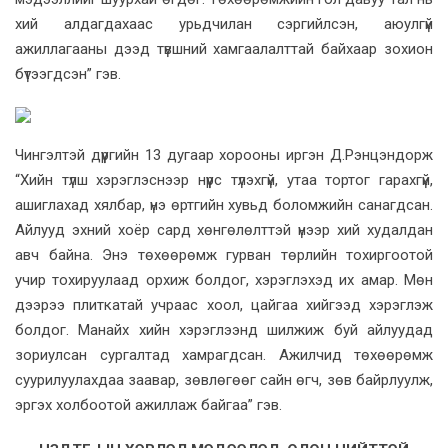
хий алдагдахаас урьдчилан сэргийлсэн, аюулгүй
ажиллагааны дээд түвшний хамгаалалттай байхаар зохион
бүтээгдсэн” гэв.
Чингэлтэй дүүргийн 13 дугаар хорооны иргэн Д.Рэнцэндорж
“Хийн түлш хэрэглэснээр нүүрс түлэхгүй, утаа тортог гарахгүй,
ашиглахад хялбар, үнэ өртгийн хувьд боломжийн санагдсан.
Айлууд эхний хоёр сард хөнгөлөлттэй үнээр хий худалдан
авч байна. Энэ төхөөрөмж гурван төрлийн тохиргоотой
учир тохируулаад орхиж болдог, хэрэглэхэд их амар. Мөн
дээрээ плиткатай учраас хоол, цайгаа хийгээд хэрэглэж
болдог. Манайх хийн хэрэглээнд шилжиж буй айлуудад
зориулсан сургалтад хамрагдсан. Ажилчид төхөөрөмж
суурилуулахдаа заавар, зөвлөгөөг сайн өгч, зөв байрлуулж,
эргэх холбоотой ажиллаж байгаа” гэв.