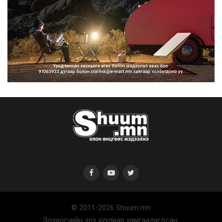
Нийтийн тээврийн Ч:19А чиглэлийн
замналд түр хугац...
2026/08/07
Автомашины улсын дугаар сондгой
тоогоор төгссөн бо...
2026/08/07
© 2011-2026 Shuum.mn
Улаанбаатарт өдөртөө 30 хэм дулаан
Зохиогчийн эрх хуулиар хамгаалагдсан.