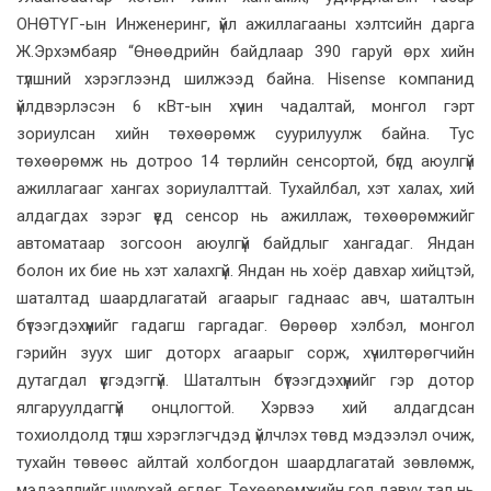
ОНӨТҮГ-ын Инженеринг, үйл ажиллагааны хэлтсийн дарга
Ж.Эрхэмбаяр “Өнөөдрийн байдлаар 390 гаруй өрх хийн
түлшний хэрэглээнд шилжээд байна. Hisense компанид
үйлдвэрлэсэн 6 кВт-ын хүчин чадалтай, монгол гэрт
зориулсан хийн төхөөрөмж суурилуулж байна. Тус
төхөөрөмж нь дотроо 14 төрлийн сенсортой, бүгд аюулгүй
ажиллагааг хангах зориулалттай. Тухайлбал, хэт халах, хий
алдагдах зэрэг үед сенсор нь ажиллаж, төхөөрөмжийг
автоматаар зогсоон аюулгүй байдлыг хангадаг. Яндан
болон их бие нь хэт халахгүй. Яндан нь хоёр давхар хийцтэй,
шаталтад шаардлагатай агаарыг гаднаас авч, шаталтын
бүтээгдэхүүнийг гадагш гаргадаг. Өөрөөр хэлбэл, монгол
гэрийн зуух шиг доторх агаарыг сорж, хүчилтөрөгчийн
дутагдал үүсгэдэггүй. Шаталтын бүтээгдэхүүнийг гэр дотор
ялгаруулдаггүй онцлогтой. Хэрвээ хий алдагдсан
тохиолдолд түлш хэрэглэгчдэд үйлчлэх төвд мэдээлэл очиж,
тухайн төвөөс айлтай холбогдон шаардлагатай зөвлөмж,
мэдээллийг шуурхай өгдөг. Төхөөрөмжийн гол давуу тал нь