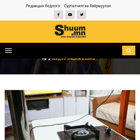
Редакцын бодлого
Сурталчилгаа байршуулах
Toggle
navigation
НҮҮР
МЭДЭЭ УНШИЖ БАЙНА...