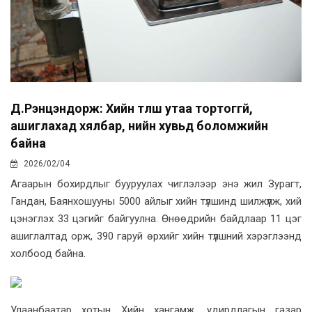
Д.Рэнцэндорж: Хийн түлш утаа тортоггүй,
ашиглахад хялбар, үнийн хувьд боломжийн
байна
2026/02/04
Агаарын бохирдлыг бууруулах чиглэлээр энэ жил Зурагт,
Гандан, Баянхошууны 5000 айлыг хийн түлшинд шилжүүлж, хий
цэнэглэх 33 цэгийг байгуулна. Өнөөдрийн байдлаар 11 цэг
ашиглалтад орж, 390 гаруй өрхийг хийн түлшний хэрэглээнд
холбоод байна.
Улаанбаатар хотын Хийн хангамж, удирдлагын газар