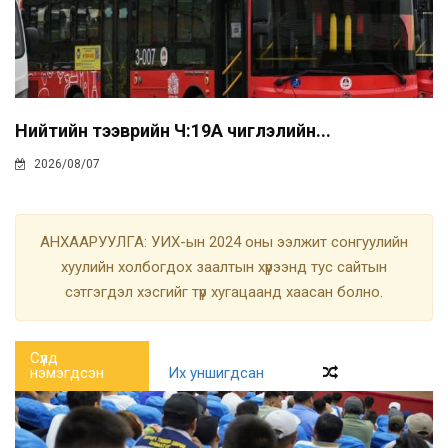
Нийтийн тээврийн Ч:19А чиглэлийн...
2026/08/07
АНХААРУУЛГА: УИХ-ын 2024 оны ээлжит сонгуулийн
хуулийн холбогдох заалтын хүрээнд тус сайтын
сэтгэгдэл хэсгийг түр хугацаанд хаасан болно.
Сүүлд
нэмэгдсэн
Их уншигдсан