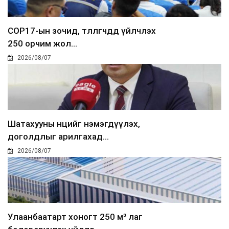
COP17-ын зочид, төлөөлөгчдөд үйлчлэх
250 орчим жол...
2026/08/07
Шатахууны нөөцийг нэмэгдүүлэх,
доголдлыг арилгахад...
2026/08/07
Улаанбаатарт хоногт 250 м³ лаг