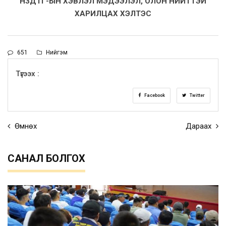
НЗДТГ-ЫН ХЭВЛЭЛ МЭДЭЭЛЭЛ, ОЛОН НИЙТТЭЙ
ХАРИЛЦАХ ХЭЛТЭС
651
Нийгэм
Түгээх :
Facebook
Twitter
Өмнөх
Дараах
САНАЛ БОЛГОХ