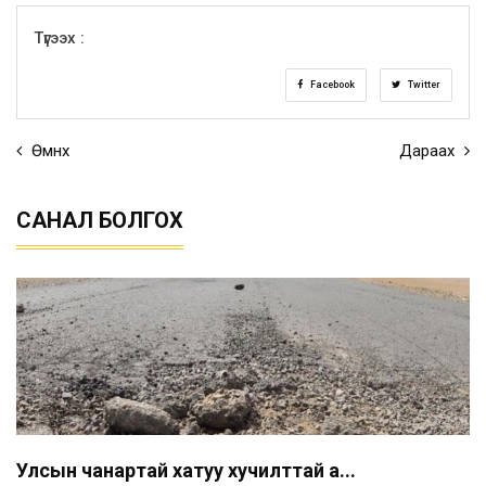
Түгээх :
Facebook
Twitter
Өмнөх
Дараах
САНАЛ БОЛГОХ
Улсын чанартай хатуу хучилттай а...