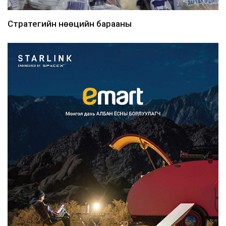
Стратегийн нөөцийн барааны
хяналтыг цахим системээ...
2026/08/06
Монгол Улс COP17 бага хуралд 6.5
тэрбум ам.доллары...
2026/08/06
“Улаанбаатар трам” төсөл
хэрэгжсэнээр жилд 446...