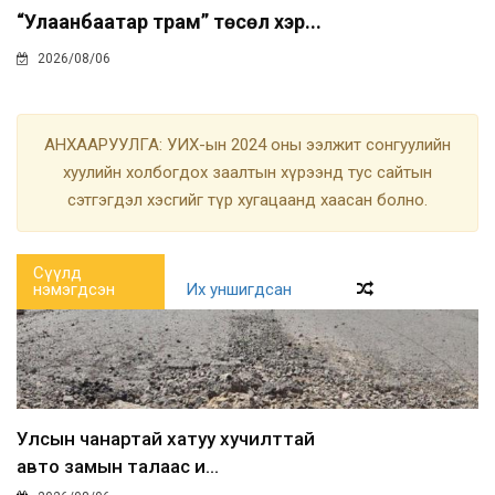
“Улаанбаатар трам” төсөл хэр...
2026/08/06
АНХААРУУЛГА: УИХ-ын 2024 оны ээлжит сонгуулийн
хуулийн холбогдох заалтын хүрээнд тус сайтын
сэтгэгдэл хэсгийг түр хугацаанд хаасан болно.
Сүүлд
нэмэгдсэн
Их уншигдсан
Улсын чанартай хатуу хучилттай
авто замын талаас и...