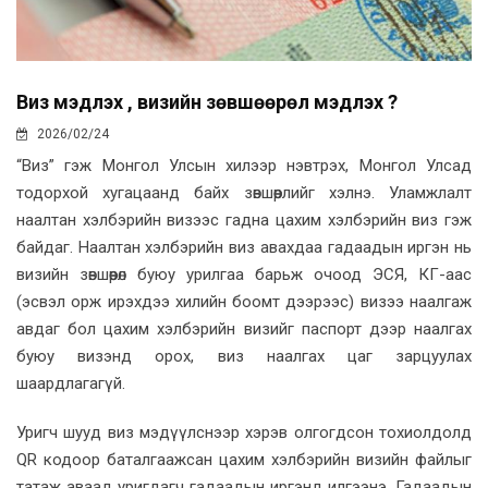
Виз мэдүүлэх үү, визийн зөвшөөрөл мэдүүлэх үү?
2026/02/24
“Виз” гэж Монгол Улсын хилээр нэвтрэх, Монгол Улсад
тодорхой хугацаанд байх зөвшөөрлийг хэлнэ. Уламжлалт
наалтан хэлбэрийн визээс гадна цахим хэлбэрийн виз гэж
байдаг. Наалтан хэлбэрийн виз авахдаа гадаадын иргэн нь
визийн зөвшөөрөл буюу урилгаа барьж очоод ЭСЯ, КГ-аас
(эсвэл орж ирэхдээ хилийн боомт дээрээс) визээ наалгаж
авдаг бол цахим хэлбэрийн визийг паспорт дээр наалгах
буюу визэнд орох, виз наалгах цаг зарцуулах
шаардлагагүй.
Уригч шууд виз мэдүүлснээр хэрэв олгогдсон тохиолдолд
QR кодоор баталгаажсан цахим хэлбэрийн визийн файлыг
татаж аваад уригдагч гадаадын иргэнд илгээнэ. Гадаадын