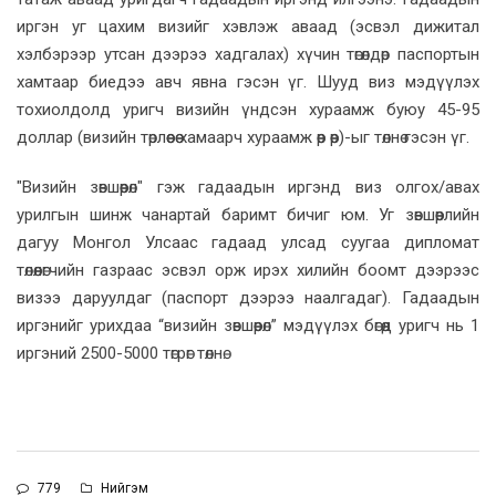
иргэн уг цахим визийг хэвлэж аваад (эсвэл дижитал
хэлбэрээр утсан дээрээ хадгалах) хүчин төгөлдөр паспортын
хамтаар биедээ авч явна гэсэн үг. Шууд виз мэдүүлэх
тохиолдолд уригч визийн үндсэн хураамж буюу 45-95
доллар (визийн төрлөөсөө хамаарч хураамж өөр өөр)-ыг төлнө гэсэн үг.
"Визийн зөвшөөрөл" гэж гадаадын иргэнд виз олгох/авах
урилгын шинж чанартай баримт бичиг юм. Уг зөвшөөрлийн
дагуу Монгол Улсаас гадаад улсад суугаа дипломат
төлөөлөгчийн газраас эсвэл орж ирэх хилийн боомт дээрээс
визээ даруулдаг (паспорт дээрээ наалгадаг). Гадаадын
иргэнийг урихдаа “визийн зөвшөөрөл” мэдүүлэх бөгөөд уригч нь 1
иргэний 2500-5000 төгрөг төлнө.
779
Нийгэм