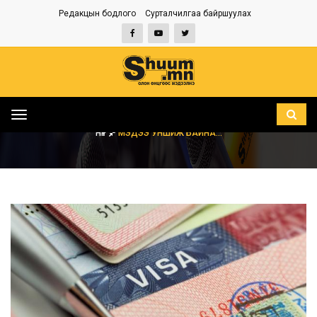
Редакцын бодлого
Сурталчилгаа байршуулах
Toggle
navigation
НҮҮР
МЭДЭЭ УНШИЖ БАЙНА...