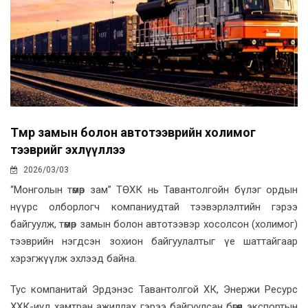
Төмөр замын болон автотээврийн холимог
тээврийг эхлүүллээ
2026/03/03
“Монголын төмөр зам” ТӨХК нь Тавантолгойн бүлэг ордын
нүүрс олборлогч компаниудтай тээвэрлэлтийн гэрээ
байгуулж, төмөр замын болон автотээвэр хосолсон (холимог)
тээврийн нэгдсэн зохион байгуулалтыг үе шаттайгаар
хэрэгжүүлж эхлээд байна.
Тус компанитай Эрдэнэс Тавантолгой ХК, Энержи Ресурс
ХХК-иуд хамтран ажиллах гэрээ байгуулсан бөгөөд экспортын