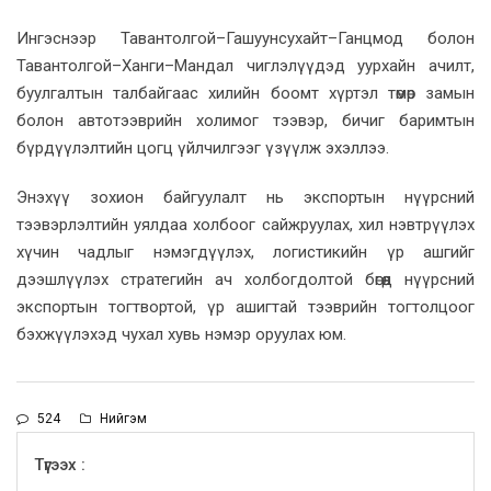
Ингэснээр Тавантолгой–Гашуунсухайт–Ганцмод болон
Тавантолгой–Ханги–Мандал чиглэлүүдэд уурхайн ачилт,
буулгалтын талбайгаас хилийн боомт хүртэл төмөр замын
болон автотээврийн холимог тээвэр, бичиг баримтын
бүрдүүлэлтийн цогц үйлчилгээг үзүүлж эхэллээ.
Энэхүү зохион байгуулалт нь экспортын нүүрсний
тээвэрлэлтийн уялдаа холбоог сайжруулах, хил нэвтрүүлэх
хүчин чадлыг нэмэгдүүлэх, логистикийн үр ашгийг
дээшлүүлэх стратегийн ач холбогдолтой бөгөөд нүүрсний
экспортын тогтвортой, үр ашигтай тээврийн тогтолцоог
бэхжүүлэхэд чухал хувь нэмэр оруулах юм.
524
Нийгэм
Түгээх :