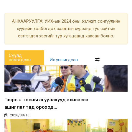
АНХААРУУЛГА: УИХ-ын 2024 оны ээлжит сонгуулийн
хуулийн холбогдох заалтын хүрээнд тус сайтын
сэтгэгдэл хэсгийг түр хугацаанд хаасан болно.
Сүүлд
нэмэгдсэн
Их уншигдсан
Газрын тосны агуулахууд эхнээсээ
ашиглалтад ороход...
2026/08/10