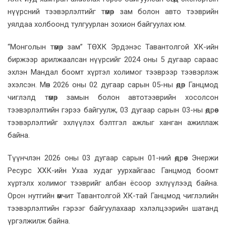
нүүрсний тээвэрлэлтийг төмөр зам болон авто тээврийн
уялдаа холбоонд тулгуурлан зохион байгуулах юм.
“Монголын төмөр зам” ТӨХК Эрдэнэс Тавантолгой ХК-ийн
биржээр арилжаалсан нүүрсийг 2024 оны 5 дугаар сараас
эхлэн Мандал боомт хүртэл холимог тээврээр тээвэрлэж
эхэлсэн. Мөн 2026 оны 02 дугаар сарын 05-ны өдөр Ганцмод
чиглэлд төмөр замын болон автотээврийн хосолсон
тээвэрлэлтийн гэрээ байгуулж, 03 дугаар сарын 03-ны өдрөөс
тээвэрлэлтийг эхлүүлэх бэлтгэл ажлыг ханган ажиллаж
байна.
Түүнчлэн 2026 оны 03 дугаар сарын 01-ний өдрөөс Энержи
Ресурс ХХК-ийн Ухаа худаг уурхайгаас Ганцмод боомт
хүртэлх холимог тээврийг албан ёсоор эхлүүлээд байна.
Орон нутгийн өмчит Тавантолгой ХК-тай Ганцмод чиглэлийн
тээвэрлэлтийн гэрээг байгуулахаар хэлэлцээрийн шатанд
үргэлжилж байна.