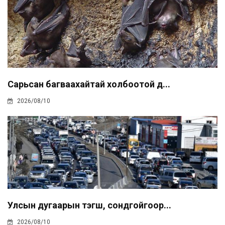
Сарьсан багваахайтай холбоотой д...
2026/08/10
Улсын дугаарын тэгш, сондгойгоор...
2026/08/10