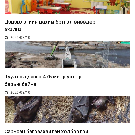
Цэцэрлэгийн цахим бүртгэл өнөөдөр
эхэлнэ
2026/08/10
Туул гол дээгүүр 476 метр урт гүүр
барьж байна
2026/08/10
Сарьсан багваахайтай холбоотой