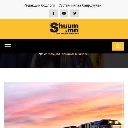
Редакцын бодлого
Сурталчилгаа байршуулах
Toggle
navigation
НҮҮР
МЭДЭЭ УНШИЖ БАЙНА...