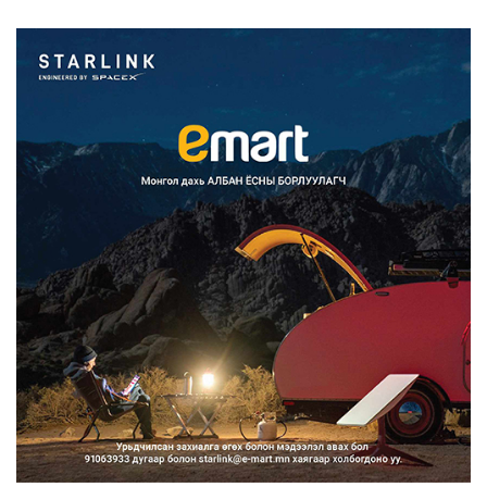
дуудлагыг Нийслэлий...
2026/08/10
Улсын дугаарын тэгш, сондгойгоор
ангилан хөдөлгөөн...
2026/08/10
Нарантуул, Дүнжингарав, Шинэ 100
айл худалдааны тө...
2026/08/10