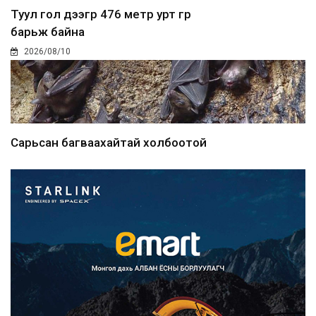
Туул гол дээгүүр 476 метр урт гүүр
барьж байна
2026/08/10
Сарьсан багваахайтай холбоотой
дуудлагыг Нийслэлий...
2026/08/10
Улсын дугаарын тэгш, сондгойгоор
ангилан хөдөлгөөн...
2026/08/10