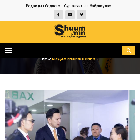
Редакцын бодлого
Сурталчилгаа байршуулах
Toggle
navigation
НҮҮР
МЭДЭЭ УНШИЖ БАЙНА...