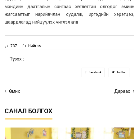
мэндийн даатгалын сангаас хөнгөлөлттэй олгодог эмийн
жагсаалтыг нарийвчлан судалж, иргэдийн хэрэгцээ,
шаардлагад нийцүүлэх чиглэл өглөө.
737
Нийгэм
Түгээх :
Facebook
Twitter
Өмнөх
Дараах
САНАЛ БОЛГОХ