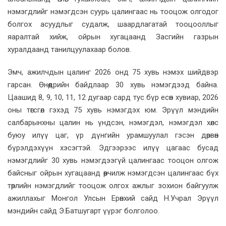
нэмэгдлийг нэмэгдсэн суурь цалингаас нь тооцож олгодог
болгох асуудлыг судалж, шаардлагатай тооцооллыг
яаралтай хийж, ойрын хугацаанд Засгийн газрын
хуралдаанд танилцуулахаар болов.
Эмч, ажилчдын цалинг 2026 онд 75 хувь нэмэх шийдвэр
гарсан. Өнөөдрийн байдлаар 30 хувь нэмэгдээд байна.
Цаашид 8, 9, 10, 11, 12 дугаар сард тус бүр есөн хувиар, 2026
оны төгсгөл гэхэд 75 хувь нэмэгдэх юм. Эрүүл мэндийн
салбарынхны цалин нь үндсэн, нэмэгдэл, нэмэгдэл хөлс
буюу илүү цаг, үр дүнгийн урамшуулал гэсэн дөрвөн
бүрэлдэхүүн хэсэгтэй. Эдгээрээс илүү цагаас бусад
нэмэгдлийг 30 хувь нэмэгдээгүй цалингаас тооцон олгож
байсныг ойрын хугацаанд өөрчилж нэмэгдсэн цалингаас бүх
төрлийн нэмэгдлийг тооцож олгох ажлыг зохион байгуулж
ажиллахыг Монгол Улсын Ерөнхий сайд Н.Учрал Эрүүл
мэндийн сайд Э.Батшугарт үүрэг болголоо.