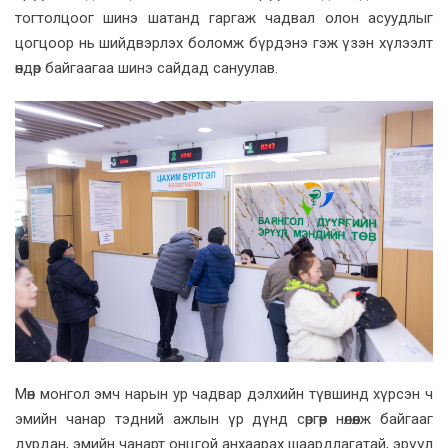
тогтолцоог шинэ шатанд гаргаж чадвал олон асуудлыг
цогцоор нь шийдвэрлэх боломж бүрдэнэ гэж үзэн хүлээлт
өндөр байгаагаа шинэ сайдад сануулав.
Мөн монгол эмч нарын ур чадвар дэлхийн түвшинд хүрсэн ч
эмийн чанар тэдний ажлын үр дүнд сөргөөр нөлөөлж байгааг
дурдан, эмийн чанарт онцгой анхаарах шаардлагатай, эрүүл