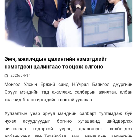
Эмч, ажилчдын цалингийн нэмэгдлийг
нэмэгдсэн цалингаас тооцож олгоно
2026/04/14
Монгол Улсын Ерөнхий сайд Н.Учрал Баянгол дүүргийн
Эрүүл мэндийн төвд ажиллаж, салбарын ажилтан, албан
хаагчид болон иргэдийн төлөөлөлтэй уулзлаа.
Уулзалтын үеэр эрүүл мэндийн салбарт тулгамдаж буй
чухал асуудлуудыг богино хугацаанд шийдвэрлэх
чиглэлээр тодорхой үүрэг, даалгаврыг холбогдох
албаныханд өглөө. Тухайлбал, эмч, ажилчдын цалингийн