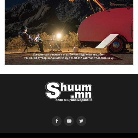
Нарантуул, Дүнжингарав, Шинэ 100
айл худалдааны тө...
2026/08/10
КОП17-д ажиллах онцгой байдлын
бүрэлдэхүүн хамтарс...
2026/08/10