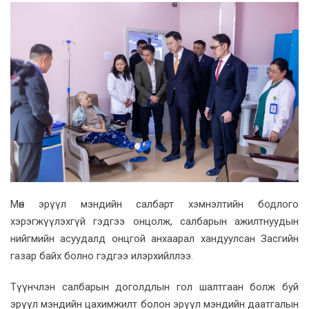
Мөн эрүүл мэндийн салбарт хэмнэлтийн бодлого
хэрэгжүүлэхгүй гэдгээ онцолж, салбарын ажилтнуудын
нийгмийн асуудалд онцгой анхаарал хандуулсан Засгийн
газар байх болно гэдгээ илэрхийллээ.
Түүнчлэн салбарын доголдлын гол шалтгаан болж буй
эрүүл мэндийн цахимжилт болон эрүүл мэндийн даатгалын