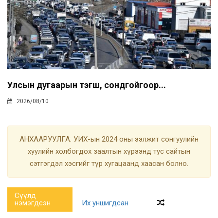
Улсын дугаарын тэгш, сондгойгоор...
2026/08/10
АНХААРУУЛГА: УИХ-ын 2024 оны ээлжит сонгуулийн
хуулийн холбогдох заалтын хүрээнд тус сайтын
сэтгэгдэл хэсгийг түр хугацаанд хаасан болно.
Сүүлд
нэмэгдсэн
Их уншигдсан