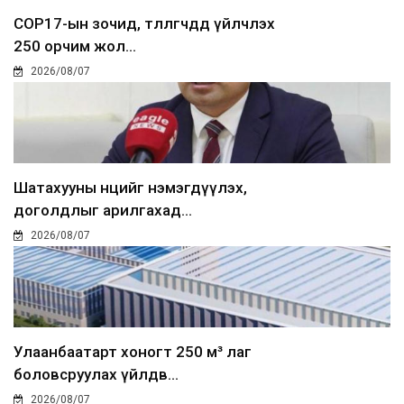
COP17-ын зочид, төлөөлөгчдөд үйлчлэх
250 орчим жол...
2026/08/07
Шатахууны нөөцийг нэмэгдүүлэх,
доголдлыг арилгахад...
2026/08/07
Улаанбаатарт хоногт 250 м³ лаг
боловсруулах үйлдв...
2026/08/07