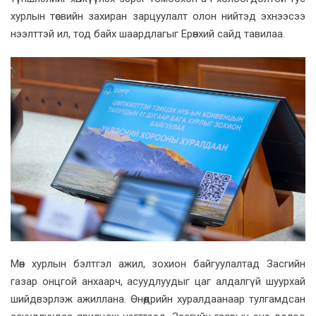
хурлын төсвийн захиран зарцуулалт олон нийтэд эхнээсээ
нээлттэй ил, тод байх шаардлагыг Ерөнхий сайд тавилаа.
Мөн хурлын бэлтгэл ажил, зохион байгуулалтад Засгийн
газар онцгой анхаарч, асуудлуудыг цаг алдалгүй шуурхай
шийдвэрлэж ажиллана. Өнөөдрийн хуралдаанаар тулгамдсан