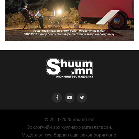
Нийтийн тээврийн Ч:19А чиглэлийн
замналд түр хугац...
2026/08/07
Автомашины улсын дугаар сондгой
тоогоор төгссөн бо...
2026/08/07
© 2011-2026 Shuum.mn
Улаанбаатарт өдөртөө 30 хэм дулаан
Зохиогчийн эрх хуулиар хамгаалагдсан.
2026/08/07
Мэдээлэл хуулбарлан ашиглахыг хориглоно.