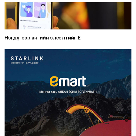
Нэгдүгээр ангийн элсэлтийг E-
Mongolia-аар зохион б...
2026/08/07
Францад иргэд рүү зөвшөөрөлгүй
сурталчилгааны дууд...
2026/08/07