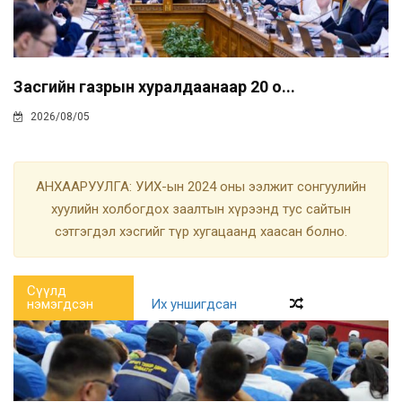
Засгийн газрын хуралдаанаар 20 о...
2026/08/05
АНХААРУУЛГА: УИХ-ын 2024 оны ээлжит сонгуулийн
хуулийн холбогдох заалтын хүрээнд тус сайтын
сэтгэгдэл хэсгийг түр хугацаанд хаасан болно.
Сүүлд
нэмэгдсэн
Их уншигдсан