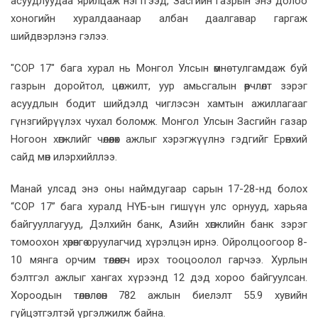
асуудлуудаа ярилцаж нэгтгээд, Засгийн газрын энэ долоо
хоногийн хуралдаанаар албан даалгавар гаргаж
шийдвэрлэнэ гэлээ.
"COP 17" бага хурал нь Монгол Улсын өмнө тулгамдаж буй
газрын доройтол, цөлжилт, уур амьсгалын өөрчлөлт зэрэг
асуудлын бодит шийдэлд чиглэсэн хамтын ажиллагааг
гүнзгийрүүлэх чухал боломж. Монгол Улсын Засгийн газар
Ногоон хөгжлийг чөлөөлөх ажлыг хэрэгжүүлнэ гэдгийг Ерөнхий
сайд мөн илэрхийллээ.
Манай улсад энэ оны наймдугаар сарын 17-28-нд болох
“COP 17” бага хуралд НҮБ-ын гишүүн улс орнууд, харьяа
байгууллагууд, Дэлхийн банк, Азийн хөгжлийн банк зэрэг
томоохон хөрөнгө оруулагчид хүрэлцэн ирнэ. Ойролцоогоор 8-
10 мянга орчим төлөөлөгч ирэх тооцоолол гарчээ. Хурлын
бэлтгэл ажлыг хангах хүрээнд 12 дэд хороо байгуулсан.
Хороодын төлөвлөсөн 782 ажлын биелэлт 55.9 хувийн
гүйцэтгэлтэй үргэлжилж байна.