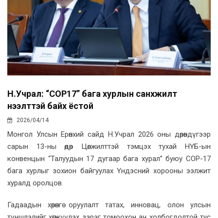
Н.Учрал: “COP17” бага хурлын санхүүжилт
нээлттэй байх ёстой
2026/04/14
Монгол Улсын Ерөнхий сайд Н.Учрал 2026 оны дөрөвдүгээр
сарын 13-ны өдөр Цөлжилттэй тэмцэх тухай НҮБ-ын
конвенцын “Талуудын 17 дугаар бага хурал” буюу СOP-17
бага хурлыг зохион байгуулах Үндэсний хорооны ээлжит
хуралд оролцов.
Гадаадын хөрөнгө оруулалт татах, инновац, олон улсын
түншлэлийг хөгжүүлэх зэрэг томоохон ач холбогдолтой тус