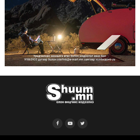
Нийтийн тээврийн Ч:19А чиглэлийн
замналд түр хугац...
2026/08/07
Автомашины улсын дугаар сондгой
тоогоор төгссөн бо...
2026/08/07