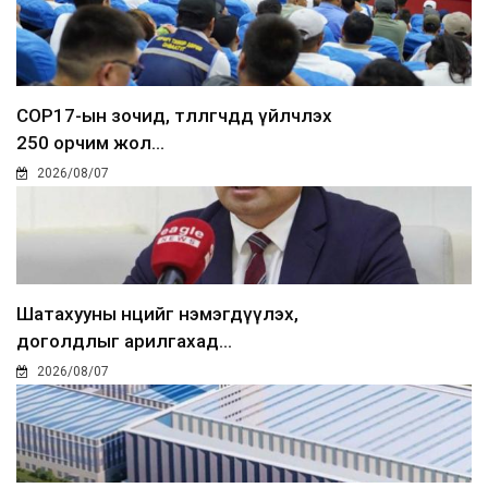
COP17-ын зочид, төлөөлөгчдөд үйлчлэх
250 орчим жол...
2026/08/07
Шатахууны нөөцийг нэмэгдүүлэх,
доголдлыг арилгахад...
2026/08/07