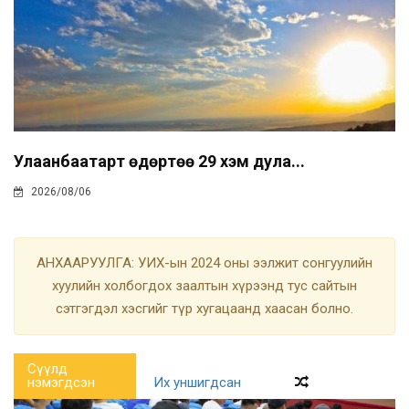
Улаанбаатарт өдөртөө 29 хэм дула...
2026/08/06
АНХААРУУЛГА: УИХ-ын 2024 оны ээлжит сонгуулийн
хуулийн холбогдох заалтын хүрээнд тус сайтын
сэтгэгдэл хэсгийг түр хугацаанд хаасан болно.
Сүүлд
нэмэгдсэн
Их уншигдсан