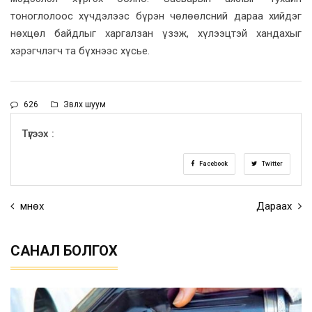
тоноглолоос хүчдэлээс бүрэн чөлөөлсний дараа хийдэг
нөхцөл байдлыг харгалзан үзэж, хүлээцтэй хандахыг
хэрэгчлэгч та бүхнээс хүсье.
626
Зөвлөх шуум
Түгээх :
Facebook
Twitter
Өмнөх
Дараах
САНАЛ БОЛГОХ