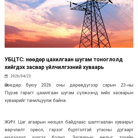
УБЦТС: Өнөөдөр цахилгаан шугам тоноглолд
хийгдэх засвар үйлчилгээний хуваарь
2026/04/23
Өнөөдөр буюу 2026 оны дөрөвдүгээр сарын 23-ны
Пүрэв гарагт цахилгаан шугам сүлжээнд хийх засварын
хуваарийг танилцуулж байна.
ЖИЧ: Цаг агаарын нөхцөл байдлаас шалтгаалан хуваарьт
өөрчлөлт орвол, гэрээт бүртгэлтэй утасны дугаарт
мэдээлэл хүргэх болно. Засварын ажлыг тухайн