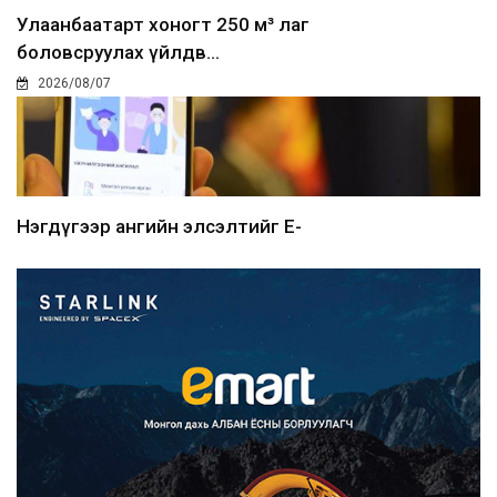
Улаанбаатарт хоногт 250 м³ лаг
боловсруулах үйлдв...
2026/08/07
Нэгдүгээр ангийн элсэлтийг E-
Mongolia-аар зохион б...
2026/08/07
Францад иргэд рүү зөвшөөрөлгүй
сурталчилгааны дууд...
2026/08/07