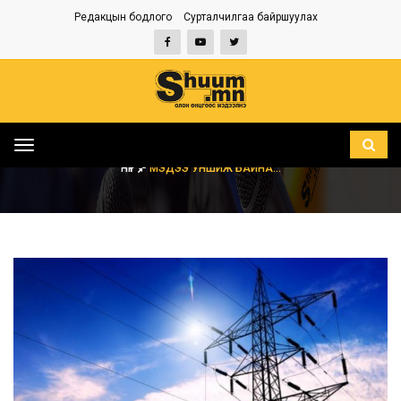
Редакцын бодлого
Сурталчилгаа байршуулах
Toggle
navigation
НҮҮР
МЭДЭЭ УНШИЖ БАЙНА...