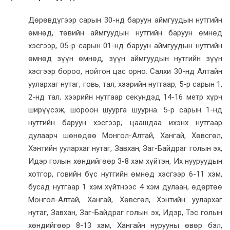
Дөрөвдүгээр сарын 30-нд баруун аймгуудын нутгийн
өмнөд, төвийн аймгуудын нутгийн баруун өмнөд
хэсгээр, 05-р сарын 01-нд баруун аймгуудын нутгийн
өмнөд зүүн өмнөд, зүүн аймгуудын нутгийн зүүн
хэсгээр бороо, нойтон цас орно. Салхи 30-нд Алтайн
уулархаг нутаг, говь, тал, хээрийн нутгаар, 5-р сарын 1,
2-нд тал, хээрийн нутгаар секундэд 14-16 метр хүрч
ширүүсэж, шороон шуурга шуурна. 5-р сарын 1-нд
нутгийн баруун хэсгээр, цаашдаа ихэнх нутгаар
дулаарч шөнөдөө Монгол-Алтай, Хангай, Хөвсгөл,
Хэнтийн уулархаг нутаг, Завхан, Заг-Байдраг голын эх,
Идэр голын хөндийгөөр 3-8 хэм хүйтэн, Их нууруудын
хотгор, говийн бүс нутгийн өмнөд хэсгээр 6-11 хэм,
бусад нутгаар 1 хэм хүйтнээс 4 хэм дулаан, өдөртөө
Монгол-Алтай, Хангай, Хөвсгөл, Хэнтийн уулархаг
нутаг, Завхан, Заг-Байдраг голын эх, Идэр, Тэс голын
хөндийгөөр 8-13 хэм, Хангайн нурууны өвөр бэл,