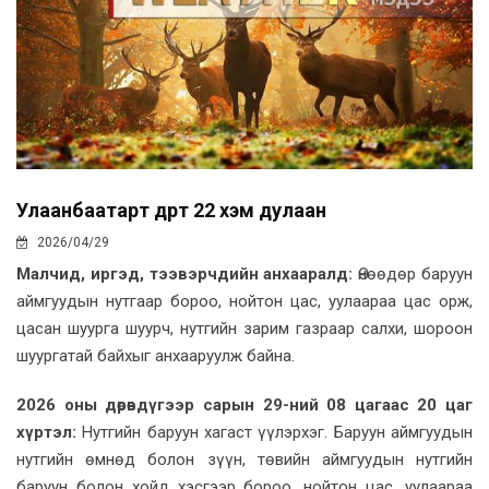
Улаанбаатарт өдөртөө 22 хэм дулаан
2026/04/29
Малчид, иргэд, тээвэрчдийн анхааралд:
Өнөөдөр баруун
аймгуудын нутгаар бороо, нойтон цас, уулаараа цас орж,
цасан шуурга шуурч, нутгийн зарим газраар салхи, шороон
шуургатай байхыг анхааруулж байна.
2026 оны дөрөвдүгээр сарын 29-ний 08 цагаас 20 цаг
хүртэл:
Нутгийн баруун хагаст үүлэрхэг. Баруун аймгуудын
нутгийн өмнөд болон зүүн, төвийн аймгуудын нутгийн
баруун болон хойд хэсгээр бороо, нойтон цас, уулаараа