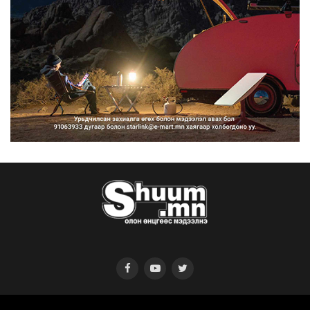
Нийтийн тээврийн Ч:19А чиглэлийн
замналд түр хугац...
2026/08/07
Автомашины улсын дугаар сондгой
тоогоор төгссөн бо...
2026/08/07