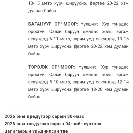
13-15 метр хүрч ширүүснэ. Өдөртөө 20-22 хэм
дулаан байна.
БАГАНУУР ОРЧМООР:
Үүлшинэ. Хур тунадас
орохгүй. Салхи баруун өмнөөс хойш эргэж
секундэд 6-11 метр, зарим үед секундэд 13-15
метр хүрч ширүүснэ. Өдөртөө 20-22 хэм дулаан
байна.
ТЭРЭЛЖ ОРЧМООР:
Үүлшинэ. Хур тунадас
орохгүй. Салхи баруун өмнөөс хойш эргэж
секундэд 5-10 метр, зарим үед секундэд 12-14
метр хүрч ширүүснэ. Өдөртөө 18-20 хэм дулаан
байна.
2026 оны дөрөвдүгээр сарын 30-наас
2026 оны тавдугаар сарын 04-нийг хүртэлх
цаг агаарын урьдчилсан төлөв