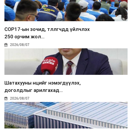
COP17-ын зочид, төлөөлөгчдөд үйлчлэх
250 орчим жол...
2026/08/07
Шатахууны нөөцийг нэмэгдүүлэх,
доголдлыг арилгахад...
2026/08/07