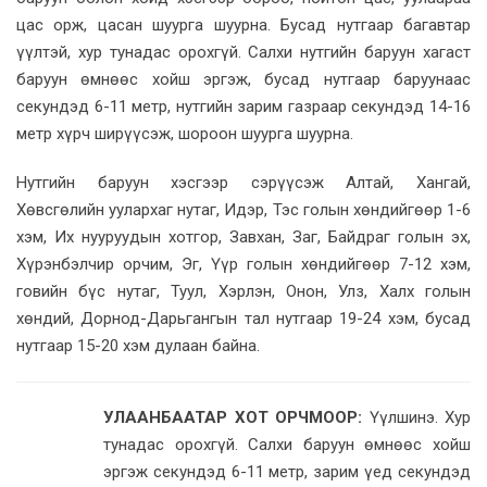
цас орж, цасан шуурга шуурна. Бусад нутгаар багавтар
үүлтэй, хур тунадас орохгүй. Салхи нутгийн баруун хагаст
баруун өмнөөс хойш эргэж, бусад нутгаар баруунаас
секундэд 6-11 метр, нутгийн зарим газраар секундэд 14-16
метр хүрч ширүүсэж, шороон шуурга шуурна.
Нутгийн баруун хэсгээр сэрүүсэж Алтай, Хангай,
Хөвсгөлийн уулархаг нутаг, Идэр, Тэс голын хөндийгөөр 1-6
хэм, Их нууруудын хотгор, Завхан, Заг, Байдраг голын эх,
Хүрэнбэлчир орчим, Эг, Үүр голын хөндийгөөр 7-12 хэм,
говийн бүс нутаг, Туул, Хэрлэн, Онон, Улз, Халх голын
хөндий, Дорнод-Дарьгангын тал нутгаар 19-24 хэм, бусад
нутгаар 15-20 хэм дулаан байна.
УЛААНБААТАР ХОТ ОРЧМООР:
Үүлшинэ. Хур
тунадас орохгүй. Салхи баруун өмнөөс хойш
эргэж секундэд 6-11 метр, зарим үед секундэд