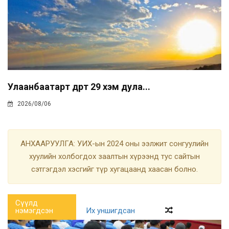
Улаанбаатарт өдөртөө 29 хэм дула...
2026/08/06
АНХААРУУЛГА: УИХ-ын 2024 оны ээлжит сонгуулийн
хуулийн холбогдох заалтын хүрээнд тус сайтын
сэтгэгдэл хэсгийг түр хугацаанд хаасан болно.
Сүүлд
нэмэгдсэн
Их уншигдсан