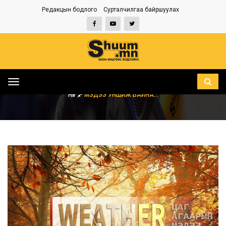
Редакцын бодлого
Сурталчилгаа байршуулах
Toggle
navigation
НҮҮР
МЭДЭЭ УНШИЖ БАЙНА...