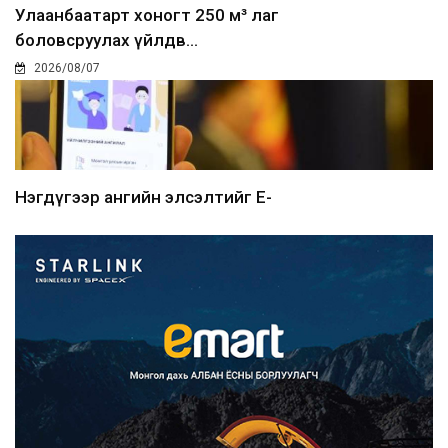
Улаанбаатарт хоногт 250 м³ лаг
боловсруулах үйлдв...
2026/08/07
Нэгдүгээр ангийн элсэлтийг E-
Mongolia-аар зохион б...
2026/08/07
Францад иргэд рүү зөвшөөрөлгүй
сурталчилгааны дууд...
2026/08/07