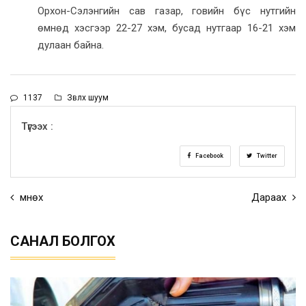
Орхон-Сэлэнгийн сав газар, говийн бүс нутгийн
өмнөд хэсгээр 22-27 хэм, бусад нутгаар 16-21 хэм
дулаан байна.
1137
Зөвлөх шуум
Түгээх :
Facebook
Twitter
Өмнөх
Дараах
САНАЛ БОЛГОХ