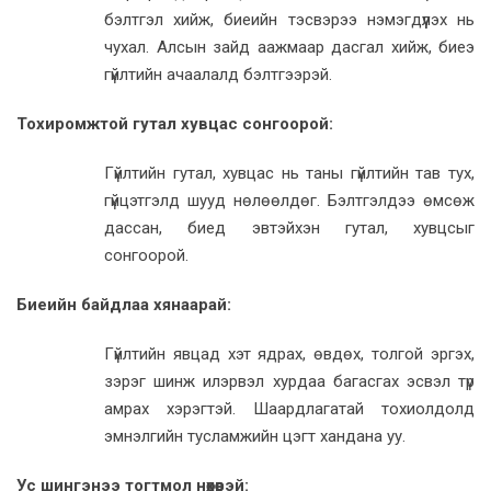
бэлтгэл хийж, биеийн тэсвэрээ нэмэгдүүлэх нь
чухал. Алсын зайд аажмаар дасгал хийж, биеэ
гүйлтийн ачаалалд бэлтгээрэй.
Тохиромжтой гутал хувцас сонгоорой:
Гүйлтийн гутал, хувцас нь таны гүйлтийн тав тух,
гүйцэтгэлд шууд нөлөөлдөг. Бэлтгэлдээ өмсөж
дассан, биед эвтэйхэн гутал, хувцсыг
сонгоорой.
Биеийн байдлаа хянаарай:
Гүйлтийн явцад хэт ядрах, өвдөх, толгой эргэх,
зэрэг шинж илэрвэл хурдаа багасгах эсвэл түр
амрах хэрэгтэй. Шаардлагатай тохиолдолд
эмнэлгийн тусламжийн цэгт хандана уу.
Ус шингэнээ тогтмол нөхөөрэй: