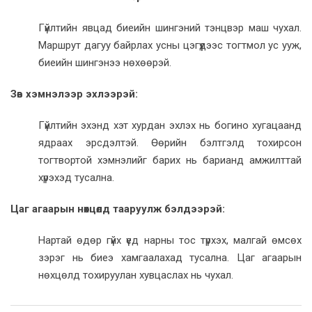
Гүйлтийн явцад биеийн шингэний тэнцвэр маш чухал.
Маршрут дагуу байрлах усны цэгүүдээс тогтмол ус ууж,
биеийн шингэнээ нөхөөрэй.
Зөв хэмнэлээр эхлээрэй:
Гүйлтийн эхэнд хэт хурдан эхлэх нь богино хугацаанд
ядраах эрсдэлтэй. Өөрийн бэлтгэлд тохирсон
тогтвортой хэмнэлийг барих нь барианд амжилттай
хүрэхэд тусална.
Цаг агаарын нөхцөлд тааруулж бэлдээрэй:
Нартай өдөр гүйх үед нарны тос түрхэх, малгай өмсөх
зэрэг нь биеэ хамгаалахад тусална. Цаг агаарын
нөхцөлд тохируулан хувцаслах нь чухал.