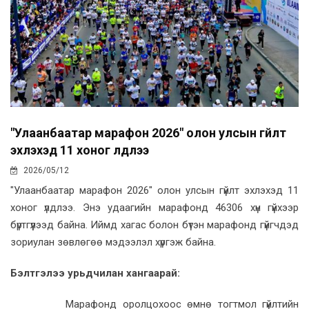
"Улаанбаатар марафон 2026" олон улсын гүйлт
эхлэхэд 11 хоног үлдлээ
2026/05/12
"Улаанбаатар марафон 2026" олон улсын гүйлт эхлэхэд 11
хоног үлдлээ. Энэ удаагийн марафонд 46306 хүн гүйхээр
бүртгүүлээд байна. Иймд хагас болон бүтэн марафонд гүйгчдэд
зориулан зөвлөгөө мэдээлэл хүргэж байна.
Бэлтгэлээ урьдчилан хангаарай:
Марафонд оролцохоос өмнө тогтмол гүйлтийн