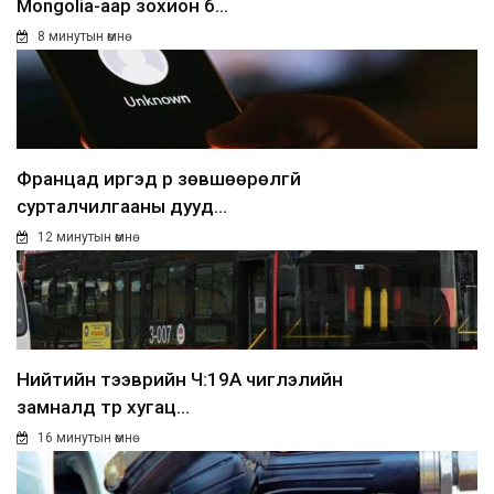
Mongolia-аар зохион б...
8 минутын өмнө
Францад иргэд рүү зөвшөөрөлгүй
сурталчилгааны дууд...
12 минутын өмнө
Нийтийн тээврийн Ч:19А чиглэлийн
замналд түр хугац...
16 минутын өмнө