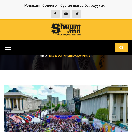
Редакцын бодлого
Сурталчилгаа байршуулах
Toggle
navigation
НҮҮР
МЭДЭЭ УНШИЖ БАЙНА...