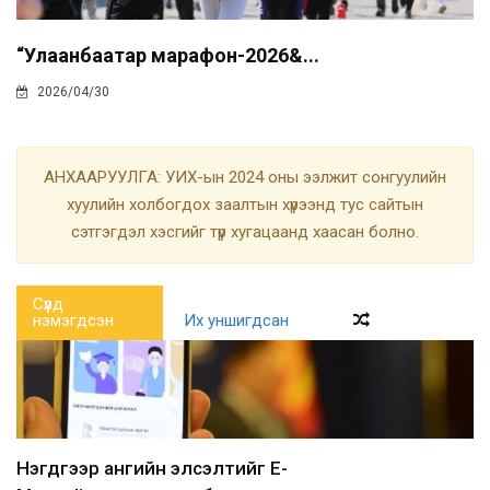
“Улаанбаатар марафон-2026&...
2026/04/30
АНХААРУУЛГА: УИХ-ын 2024 оны ээлжит сонгуулийн
хуулийн холбогдох заалтын хүрээнд тус сайтын
сэтгэгдэл хэсгийг түр хугацаанд хаасан болно.
Сүүлд
нэмэгдсэн
Их уншигдсан
Нэгдүгээр ангийн элсэлтийг E-