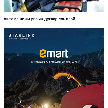
Автомашины улсын дугаар сондгой
тоогоор төгссөн бо...
19 минутын өмнө
Улаанбаатарт өдөртөө 30 хэм
дулаан
23 минутын өмнө
Улсын чанартай хатуу хучилттай