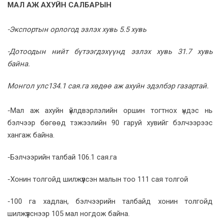
МАЛ АЖ АХУЙН САЛБАРЫН
-Экспортын орлогод эзлэх хувь 5.5 хувь
-Дотоодын нийт бүтээгдэхүүнд эзлэх хувь 31.7 хувь
байна.
Монгол улс134.1 сая.га хөдөө аж ахуйн эдэлбэр газартай.
-Мал аж ахуйн үйлдвэрлэлийн оршин тогтнох үндэс нь
бэлчээр бөгөөд тэжээлийн 90 гаруй хувийг бэлчээрээс
хангаж байна.
-Бэлчээрийн талбай 106.1 сая.га
-Хонин толгойд шилжүүлсэн малын тоо 111 сая толгой
-100 га хадлан, бэлчээрийн талбайд хонин толгойд
шилжүүлснээр 105 мал ногдож байна.