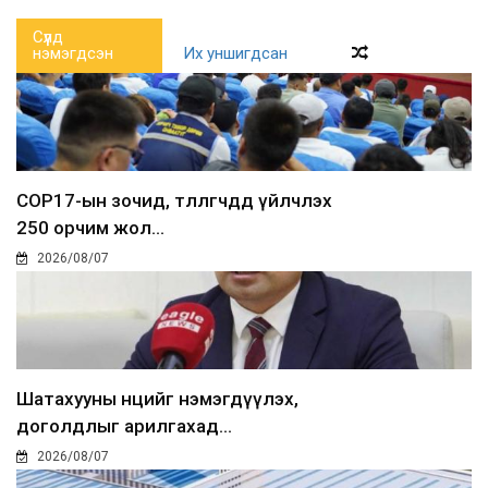
Сүүлд
нэмэгдсэн
Их уншигдсан
COP17-ын зочид, төлөөлөгчдөд үйлчлэх
250 орчим жол...
2026/08/07
Шатахууны нөөцийг нэмэгдүүлэх,
доголдлыг арилгахад...
2026/08/07