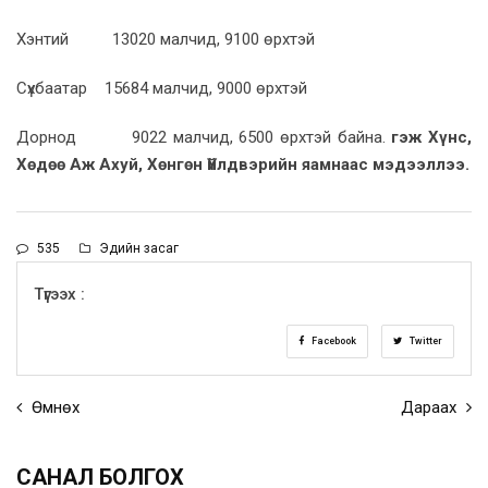
Хэнтий 13020 малчид, 9100 өрхтэй
Сүхбаатар 15684 малчид, 9000 өрхтэй
Дорнод 9022 малчид, 6500 өрхтэй байна.
гэж Хүнс,
Хөдөө Аж Ахуй, Хөнгөн Үйлдвэрийн яамнаас мэдээллээ.
535
Эдийн засаг
Түгээх :
Facebook
Twitter
Өмнөх
Дараах
САНАЛ БОЛГОХ