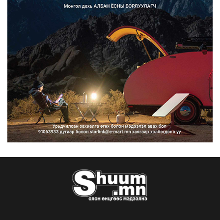
Францад иргэд рүү зөвшөөрөлгүй
сурталчилгааны дууд...
2026/08/07
Нийтийн тээврийн Ч:19А чиглэлийн
замналд түр хугац...
2026/08/07
Автомашины улсын дугаар сондгой
тоогоор төгссөн бо...
2026/08/07