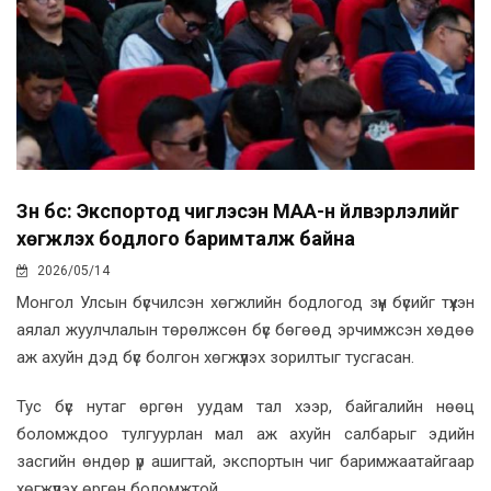
Зүүн бүс: Экспортод чиглэсэн МАА-н үйлвэрлэлийг
хөгжүүлэх бодлого баримталж байна
2026/05/14
Монгол Улсын бүсчилсэн хөгжлийн бодлогод зүүн бүсийг түүхэн
аялал жуулчлалын төрөлжсөн бүс бөгөөд эрчимжсэн хөдөө
аж ахуйн дэд бүс болгон хөгжүүлэх зорилтыг тусгасан.
Тус бүс нутаг өргөн уудам тал хээр, байгалийн нөөц
боломждоо тулгуурлан мал аж ахуйн салбарыг эдийн
засгийн өндөр үр ашигтай, экспортын чиг баримжаатайгаар
хөгжүүлэх өргөн боломжтой.