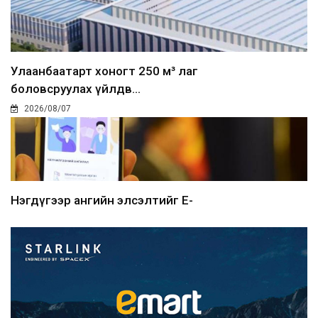
Улаанбаатарт хоногт 250 м³ лаг
боловсруулах үйлдв...
2026/08/07
Нэгдүгээр ангийн элсэлтийг E-
Mongolia-аар зохион б...
2026/08/07