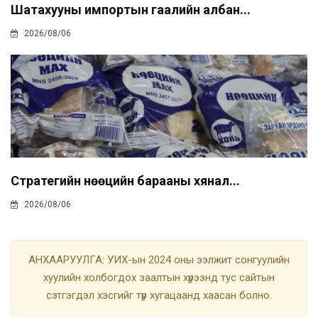
Шатахууны импортын гаалийн албан...
2026/08/06
Стратегийн нөөцийн барааны хянал...
2026/08/06
АНХААРУУЛГА: УИХ-ын 2024 оны ээлжит сонгуулийн
хуулийн холбогдох заалтын хүрээнд тус сайтын
сэтгэгдэл хэсгийг түр хугацаанд хаасан болно.