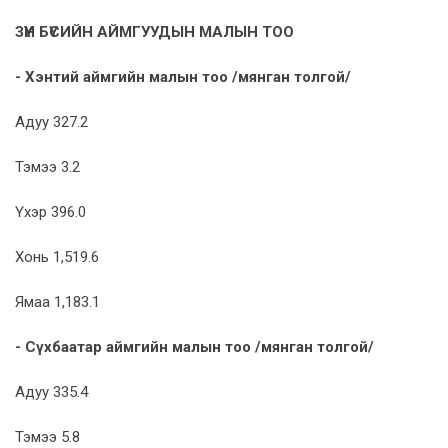
ЗҮҮН БҮСИЙН АЙМГУУДЫН МАЛЫН ТОО
- Хэнтий аймгийн малын тоо
/
мянган толгой
/
Адуу 327.2
Тэмээ 3.2
Үхэр 396.0
Хонь 1,519.6
Ямаа 1,183.1
- Сүхбаатар
аймгийн малын тоо
/
мянган толгой
/
Адуу 335.4
Тэмээ 5.8