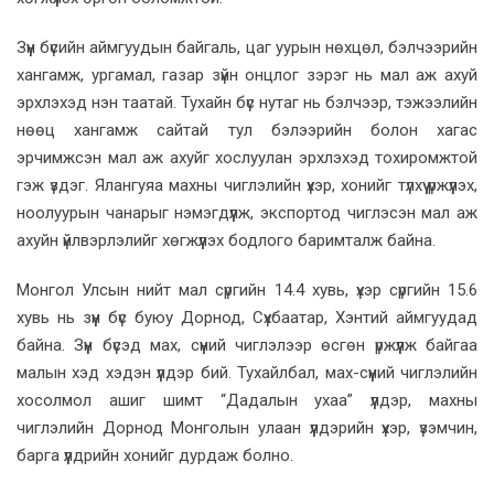
Зүүн бүсийн аймгуудын байгаль, цаг уурын нөхцөл, бэлчээрийн
хангамж, ургамал, газар зүйн онцлог зэрэг нь мал аж ахуй
эрхлэхэд нэн таатай. Тухайн бүс нутаг нь бэлчээр, тэжээлийн
нөөц хангамж сайтай тул бэлээрийн болон хагас
эрчимжсэн мал аж ахуйг хослуулан эрхлэхэд тохиромжтой
гэж үздэг. Ялангуяа махны чиглэлийн үхэр, хонийг түлхүү үржүүлэх,
ноолуурын чанарыг нэмэгдүүлж, экспортод чиглэсэн мал аж
ахуйн үйлвэрлэлийг хөгжүүлэх бодлого баримталж байна.
Монгол Улсын нийт мал сүргийн 14.4 хувь, үхэр сүргийн 15.6
хувь нь зүүн бүс буюу Дорнод, Сүхбаатар, Хэнтий аймгуудад
байна. Зүүн бүсэд мах, сүүний чиглэлээр өсгөн үржүүлж байгаа
малын хэд хэдэн үүлдэр бий. Тухайлбал, мах-сүүний чиглэлийн
хосолмол ашиг шимт “Дадалын ухаа” үүлдэр, махны
чиглэлийн Дорнод Монголын улаан үүлдэрийн үхэр, үзэмчин,
барга үүлдрийн хонийг дурдаж болно.