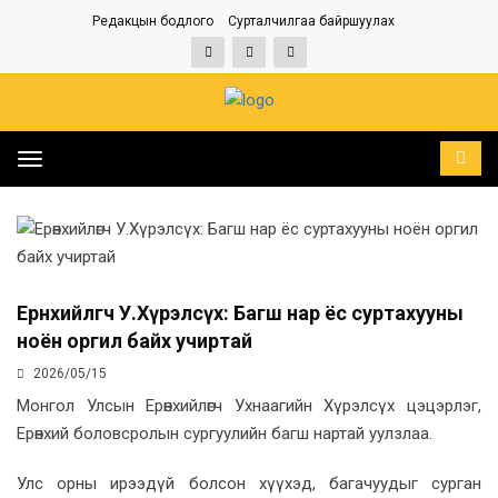
Редакцын бодлого
Сурталчилгаа байршуулах
НҮҮР
МЭДЭЭ УНШИЖ БАЙНА...
Toggle
navigation
Ерөнхийлөгч У.Хүрэлсүх: Багш нар ёс суртахууны
ноён оргил байх учиртай
2026/05/15
Монгол Улсын Ерөнхийлөгч Ухнаагийн Хүрэлсүх цэцэрлэг,
Ерөнхий боловсролын сургуулийн багш нартай уулзлаа.
Улс орны ирээдүй болсон хүүхэд, багачуудыг сурган