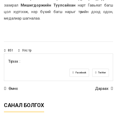
захирал
Мишигдоржийн Туулсайхан
нарт Гавьяат багш
цол хүртээж, нэр бүхий багш нарыг төрийн дээд одон,
медалиар шагналаа.
851
Улс төр
Түгээх :
Facebook
Twitter
Өмнөх
Дараах
САНАЛ БОЛГОХ