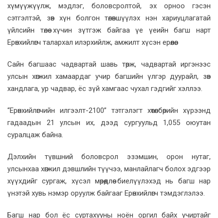
хүмүүжүүлж, мэдлэг, боловсролтой, эх орноо гэсэн
сэтгэлтэй, зөв хүн болгон төлөвшүүлэх нэн хариуцлагатай
үйлсийн төлөө хүчин зүтгэж байгаа үе үеийн багш нарт
Ерөнхийлөгч талархал илэрхийлж, амжилт хүсэн ерөөлөө.
Сайн багшаас чадвартай шавь төрж, чадвартай иргэнээс
улсын хөгжил хамаардаг учир багшийн үлгэр дуурайл, зөв
хандлага, ур чадвар, ёс зүй хамгаас чухал гэдгийг хэллээ.
“Ерөнхийлөгчийн илгээлт-2100” тэтгэлэгт хөтөлбөрийн хүрээнд
гадаадын 21 улсын их, дээд сургуульд 1,055 оюутан
суралцаж байна.
Дэлхийн түвшний боловсрол эзэмшин, орон нутаг,
улсынхаа хөгжил дэвшлийн түүчээ, манлайлагч болох эдгээр
хүүхдийг сургаж, хүсэл мөрөөдлөө биелүүлэхэд нь багш нар
үнэтэй хувь нэмэр оруулж байгааг Ерөнхийлөгч тэмдэглэлээ.
Багш нар бол ёс суртахууны ноён оргил байх учиртайг