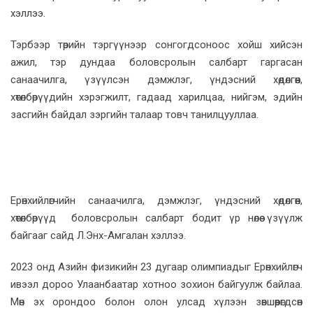
хэллээ.
Тэрбээр төрийн тэргүүнээр сонгогдсоноос хойш хийсэн
ажил, тэр дундаа боловсролын салбарт гаргасан
санаачилга, үзүүлсэн дэмжлэг, үндэсний хөдөлгөөн,
хөтөлбөрүүдийн хэрэгжилт, гадаад харилцаа, нийгэм, эдийн
засгийн байдал зэргийн талаар товч танилцууллаа.
Ерөнхийлөгчийн санаачилга, дэмжлэг, үндэсний хөдөлгөөн,
хөтөлбөрүүд боловсролын салбарт бодит үр нөлөө үзүүлж
байгааг сайд Л.Энх-Амгалан хэллээ.
2023 онд Азийн физикийн 23 дугаар олимпиадыг Ерөнхийлөгч
ивээл дороо Улаанбаатар хотноо зохион байгуулж байлаа.
Мөн эх орондоо болон олон улсад хүлээн зөвшөөрөгдсөн