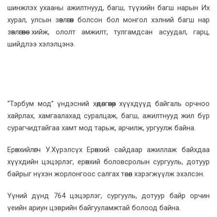
шинжлэх ухааны ажилтнууд, багш, түүхийн багш нарын Их
хурал, улсын зөвлөгөөн болсон бол монгол хэлний багш нар
зөвлөгөөнөө хийж, ололт амжилт, тулгамдсан асуудал, гарц,
шийдлээ хэлэлцэнэ.
“Тэрбум мод” үндэсний хөдөлгөөнөөр хүүхдүүд байгаль орчноо
хайрлах, хамгаалахад суралцаж, багш, ажилтнууд жил бүр
сурагчидтайгаа хамт мод тарьж, арчилж, ургуулж байна.
Ерөнхийлөгч У.Хүрэлсүх Ерөнхий сайдаар ажиллаж байхдаа
хүүхдийн цэцэрлэг, ерөнхий боловсролын сургууль, дотуур
байрыг нүхэн жорлонгоос салгах төсөл хэрэгжүүлж эхэлсэн.
Үүний дүнд 764 цэцэрлэг, сургууль, дотуур байр орчин
үеийн ариун цэврийн байгууламжтай болоод байна.