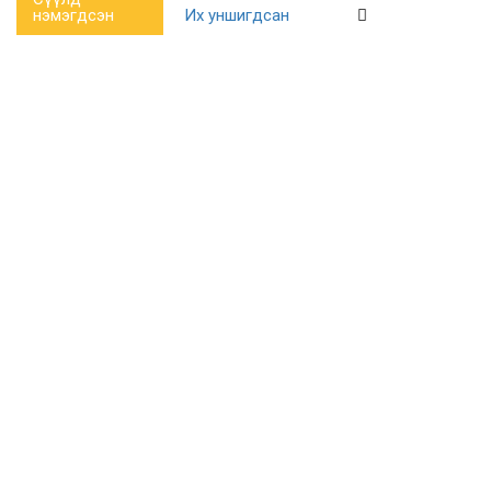
нэмэгдсэн
Их уншигдсан