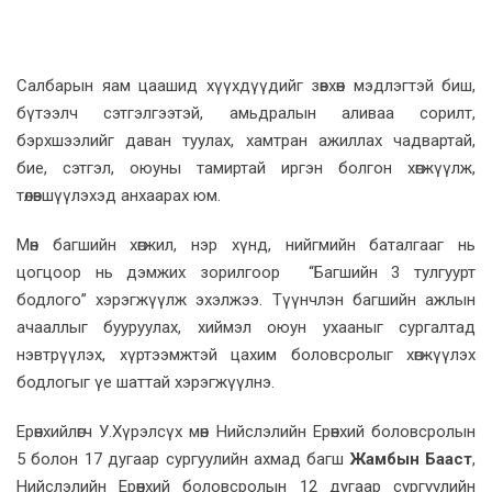
Салбарын яам цаашид хүүхдүүдийг зөвхөн мэдлэгтэй биш,
бүтээлч сэтгэлгээтэй, амьдралын аливаа сорилт,
бэрхшээлийг даван туулах, хамтран ажиллах чадвартай,
бие, сэтгэл, оюуны тамиртай иргэн болгон хөгжүүлж,
төлөвшүүлэхэд анхаарах юм.
Мөн багшийн хөгжил, нэр хүнд, нийгмийн баталгааг нь
цогцоор нь дэмжих зорилгоор “Багшийн 3 тулгуурт
бодлого” хэрэгжүүлж эхэлжээ. Түүнчлэн багшийн ажлын
ачааллыг бууруулах, хиймэл оюун ухааныг сургалтад
нэвтрүүлэх, хүртээмжтэй цахим боловсролыг хөгжүүлэх
бодлогыг үе шаттай хэрэгжүүлнэ.
Ерөнхийлөгч У.Хүрэлсүх мөн Нийслэлийн Ерөнхий боловсролын
5 болон 17 дугаар сургуулийн ахмад багш
Жамбын Бааст
,
Нийслэлийн Ерөнхий боловсролын 12 дугаар сургуулийн