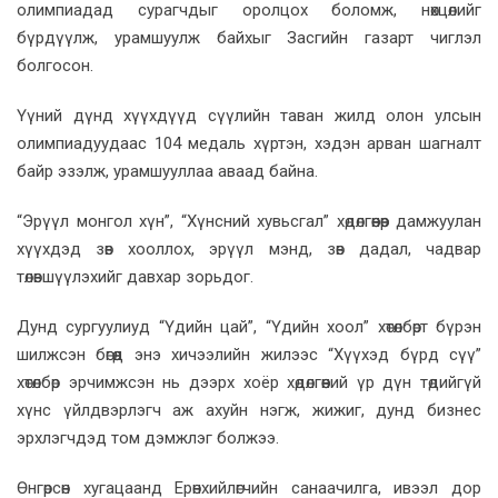
олимпиадад сурагчдыг оролцох боломж, нөхцөлийг
бүрдүүлж, урамшуулж байхыг Засгийн газарт чиглэл
болгосон.
Үүний дүнд хүүхдүүд сүүлийн таван жилд олон улсын
олимпиадуудаас 104 медаль хүртэн, хэдэн арван шагналт
байр эзэлж, урамшууллаа аваад байна.
“Эрүүл монгол хүн”, “Хүнсний хувьсгал” хөдөлгөөнөөр дамжуулан
хүүхдэд зөв хооллох, эрүүл мэнд, зөв дадал, чадвар
төлөвшүүлэхийг давхар зорьдог.
Дунд сургуулиуд “Үдийн цай”, “Үдийн хоол” хөтөлбөрт бүрэн
шилжсэн бөгөөд энэ хичээлийн жилээс “Хүүхэд бүрд сүү”
хөтөлбөр эрчимжсэн нь дээрх хоёр хөдөлгөөний үр дүн төдийгүй
хүнс үйлдвэрлэгч аж ахуйн нэгж, жижиг, дунд бизнес
эрхлэгчдэд том дэмжлэг болжээ.
Өнгөрсөн хугацаанд Ерөнхийлөгчийн санаачилга, ивээл дор