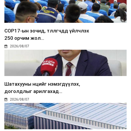
COP17-ын зочид, төлөөлөгчдөд үйлчлэх
250 орчим жол...
2026/08/07
Шатахууны нөөцийг нэмэгдүүлэх,
доголдлыг арилгахад...
2026/08/07