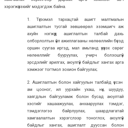
хэрэгжүүлэхийг мэдэгдэж байна.
1. Түгээмэл тархацтай ашигт малтмалын
ашиглалтын тусгай зөвшөөрөл эзэмшигч аж
ахуйн нэгжүүд ашиглалтын талбай дахь
олборлолтын үйл ажиллагааны нөлөөллийн бүсэд
оршин суугаа иргэд, мал амьтанд үзүүлэх сөрөг
нөлөөллийг бууруулах, учирч болзошгүй
эрсдэлийг арилгах, аюулгүй байдлыг хангах арга
хэмжээг тогтмол зохион байгуулах;
2. Ашиглалтын болон хайгуулын талбайд үүссэн
ам цооног, ил уурхайн ухаш, нүх, шуудуу,
хаягдлын байгууламж болон бусад аюултай
хэсгийг хашаажуулах, анхааруулах тэмдэг,
тэмдэглэгээ байрлуулах, шаардлагатай
хамгаалалтын хэрэгслээр тоноглох, аюулгүй
байдлыг хангах, ашиглалт дууссан болон