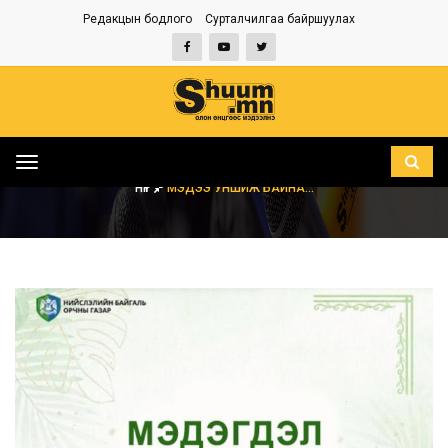
Редакцын бодлого
Сурталчилгаа байршуулах
Toggle
navigation
НҮҮР
МЭДЭЭ УНШИЖ БАЙНА...