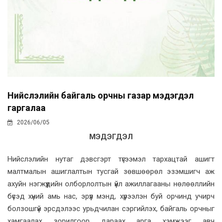
Нийслэлийн байгаль орчны газар мэдэгдэл
гаргалаа
2026/06/05
МЭДЭГДЭЛ
Нийслэлийн нутаг дэвсгэрт түгээмэл тархацтай ашигт
малтмалын ашиглалтын тусгай зөвшөөрөл эзэмшигч аж
ахуйн нэгжүүдийн олборлолтын үйл ажиллагааны нөлөөллийн
бүсэд хүний амь нас, эрүүл мэнд, хүрээлэн буй орчинд учирч
болзошгүй эрсдэлээс урьдчилан сэргийлэх, байгаль орчныг
хамгаалах зорилгоор дараах арга хэмжээг авч