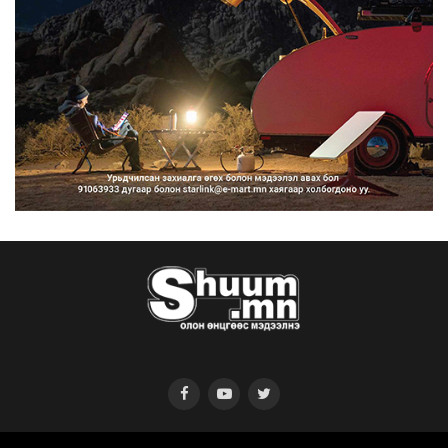
Нийтийн тээврийн Ч:19А чиглэлийн
замналд түр хугац...
2026/08/07
Автомашины улсын дугаар сондгой
тоогоор төгссөн бо...
2026/08/07