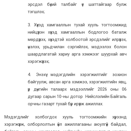
эрсдэл бүхий талбайг үе шаттайгаар булж
тэгшлэх;
3. Хүүхэд хамгааллын тухай хууль тогтоомжид
нийцүүлэн хүүхэд хамгааллын бодлогоо баталж
мөрдүүлэх, хүүхэдтэй холбоотой эрсдэлийг илрүүлэх,
үнэлэх, урьдчилан сэргийлэх, мэдээлэх болон
шаардлагатай хариу арга хэмжээг шуурхай авч
хэрэгжүүлэх;
4. Энэхүү мэдэгдлийн хэрэгжилтийг зохион
байгуулж, авсан арга хэмжээ, хэрэгжилтийн явц,
үр дүнгийн талаарх мэдээллийг 2026 оны 06
дугаар сарын 10-ны дотор Нийслэлийн Байгаль
орчны газарт тухай бүр ирүүлж ажиллах.
Мэдэгдлийг холбогдох хууль тогтоомжийн хүрээнд
хэрэгжүүлж, олборлолтын үйл ажиллагааны аюулгүй байдал,