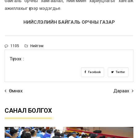
байгаль орчны хамгаалал, нийгмийн хариуцлагыг хангаж
ажиллахыг үүгээр мэдэгдье.
НИЙСЛЭЛИЙН БАЙГАЛЬ ОРЧНЫ ГАЗАР
1105
Нийгэм
Түгээх :
Facebook
Twitter
Өмнөх
Дараах
САНАЛ БОЛГОХ