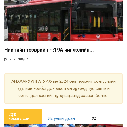
Нийтийн тээврийн Ч:19А чиглэлийн...
2026/08/07
АНХААРУУЛГА: УИХ-ын 2024 оны ээлжит сонгуулийн
хуулийн холбогдох заалтын хүрээнд тус сайтын
сэтгэгдэл хэсгийг түр хугацаанд хаасан болно.
Сүүлд
нэмэгдсэн
Их уншигдсан