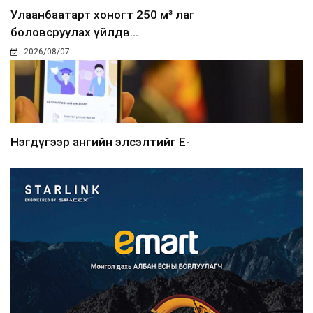
Улаанбаатарт хоногт 250 м³ лаг
боловсруулах үйлдв...
2026/08/07
Нэгдүгээр ангийн элсэлтийг E-
Mongolia-аар зохион б...
2026/08/07
Францад иргэд рүү зөвшөөрөлгүй
сурталчилгааны дууд...
2026/08/07