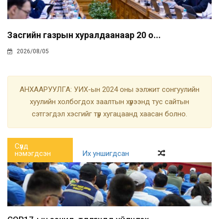
Засгийн газрын хуралдаанаар 20 о...
2026/08/05
АНХААРУУЛГА: УИХ-ын 2024 оны ээлжит сонгуулийн
хуулийн холбогдох заалтын хүрээнд тус сайтын
сэтгэгдэл хэсгийг түр хугацаанд хаасан болно.
Сүүлд
нэмэгдсэн
Их уншигдсан