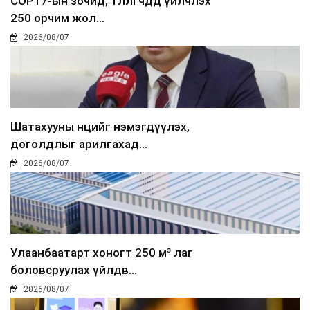
COP17-ын зочид, төлөөлөгчдөд үйлчлэх
250 орчим жол...
2026/08/07
Шатахууны нөөцийг нэмэгдүүлэх,
доголдлыг арилгахад...
2026/08/07
Улаанбаатарт хоногт 250 м³ лаг
боловсруулах үйлдв...
2026/08/07