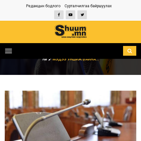
Редакцын бодлого
Сурталчилгаа байршуулах
Toggle
navigation
НҮҮР
МЭДЭЭ УНШИЖ БАЙНА...