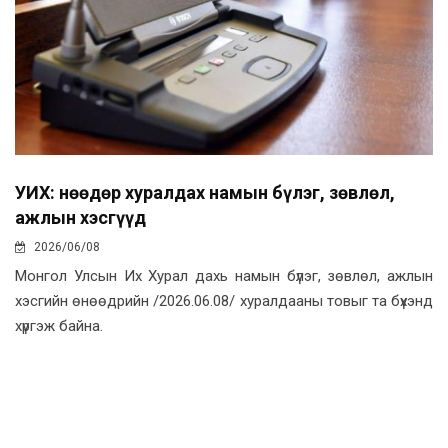
УИХ: Өнөөдөр хуралдах намын бүлэг, зөвлөл,
ажлын хэсгүүд
2026/06/08
Монгол Улсын Их Хурал дахь намын бүлэг, зөвлөл, ажлын
хэсгийн өнөөдрийн /2026.06.08/ хуралдааны товыг та бүхэнд
хүргэж байна.