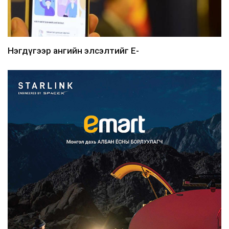
Нэгдүгээр ангийн элсэлтийг E-
Mongolia-аар зохион б...
2026/08/07
Францад иргэд рүү зөвшөөрөлгүй
сурталчилгааны дууд...
2026/08/07