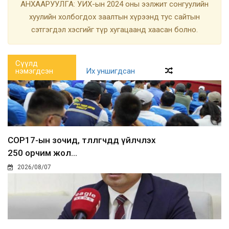
АНХААРУУЛГА: УИХ-ын 2024 оны ээлжит сонгуулийн
хуулийн холбогдох заалтын хүрээнд тус сайтын
сэтгэгдэл хэсгийг түр хугацаанд хаасан болно.
Сүүлд
нэмэгдсэн
Их уншигдсан
COP17-ын зочид, төлөөлөгчдөд үйлчлэх
250 орчим жол...
2026/08/07