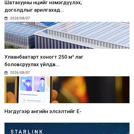
Шатахууны нөөцийг нэмэгдүүлэх,
доголдлыг арилгахад...
2026/08/07
Улаанбаатарт хоногт 250 м³ лаг
боловсруулах үйлдв...
2026/08/07
Нэгдүгээр ангийн элсэлтийг E-
Mongolia-аар зохион б...
2026/08/07