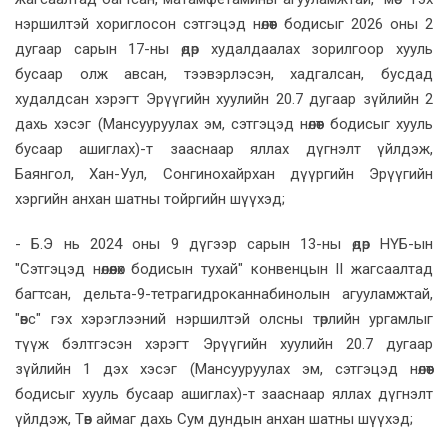
нэршилтэй хориглосон сэтгэцэд нөлөөт бодисыг 2026 оны 2
дугаар сарын 17-ны өдөр худалдаалах зорилгоор хууль
бусаар олж авсан, тээвэрлэсэн, хадгалсан, бусдад
худалдсан хэрэгт Эрүүгийн хуулийн 20.7 дугаар зүйлийн 2
дахь хэсэг (Мансууруулах эм, сэтгэцэд нөлөөт бодисыг хууль
бусаар ашиглах)-т зааснаар яллах дүгнэлт үйлдэж,
Баянгол, Хан-Уул, Сонгинохайрхан дүүргийн Эрүүгийн
хэргийн анхан шатны тойргийн шүүхэд;
- Б.Э нь 2024 оны 9 дүгээр сарын 13-ны өдөр НҮБ-ын
"Сэтгэцэд нөлөөлөх бодисын тухай" конвенцын II жагсаалтад
багтсан, дельта-9-тетрагидроканнабинолын агууламжтай,
"өвс" гэх хэрэглээний нэршилтэй олсны төрлийн ургамлыг
түүж бэлтгэсэн хэрэгт Эрүүгийн хуулийн 20.7 дугаар
зүйлийн 1 дэх хэсэг (Мансууруулах эм, сэтгэцэд нөлөөт
бодисыг хууль бусаар ашиглах)-т зааснаар яллах дүгнэлт
үйлдэж, Төв аймаг дахь Сум дундын анхан шатны шүүхэд;