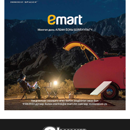
Францад иргэд рүү зөвшөөрөлгүй
сурталчилгааны дууд...
2026/08/07
Нийтийн тээврийн Ч:19А чиглэлийн
замналд түр хугац...
2026/08/07