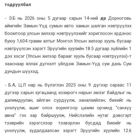
тодруулбал
- Э.Б нь 2026 оны 5 дугаар сарын 14-ний өдөр Дорноговь
аймгийн Замын-Үүд сумын авто замын шалган нэвтрүүлэх
боомтоор улсын хилээр нэвтрүүлэхийг хориглосон эрдэнэс
буюу 1,604 грамм алтыг Монгол Улсын хилээр хууль бусаар
нэвтрүүлсэн хэрэгт Эрүүгийн хуулийн 18.5 дугаар зүйлийн 1
дэх хэсэг (Улсын хилээр барааг хууль бусаар нэвтрүүлэх)-т
зааснаар яллах дүгнэлт үйлдэж Замын-Үүд сум дахь Сум
дундын шүүхэд;
- Б.А, Ц.Л нар нь бүлэглэн 2025 оны 9 дүгээр сараас 11
дүгээр сарын хугацаанд хохирогч нарын эмзэг байдлыг нь
далимдуулан, айлган сүрдүүлж, заналхийлэн, биеийг нь
үнэлүүлж, ашиг олох зорилгоор цахим орчинд “санхүү
авна” гэх зар байршуулж, Нийслэлийн нутаг дэвсгэрт
тээврийн хэрэгслээр тээвэрлэн бусдад биеийг нь
үнэлүүлж, худалдаалсан хэрэгт Эрүүгийн хуулийн 12.6