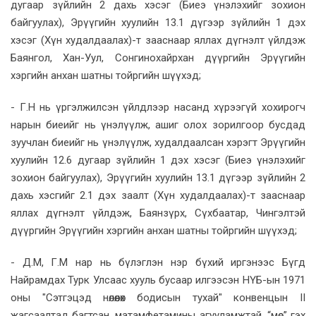
дугаар зүйлийн 2 дахь хэсэг (Биеэ үнэлэхийг зохион
байгуулах), Эрүүгийн хуулийн 13.1 дүгээр зүйлийн 1 дэх
хэсэг (Хүн худалдаалах)-т зааснаар яллах дүгнэлт үйлдэж
Баянгол, Хан-Уул, Сонгинохайрхан дүүргийн Эрүүгийн
хэргийн анхан шатны тойргийн шүүхэд;
- Г.Н нь үргэлжилсэн үйлдлээр насанд хүрээгүй хохирогч
нарын биеийг нь үнэлүүлж, ашиг олох зорилгоор бусдад
зуучлан биеийг нь үнэлүүлж, худалдаалсан хэрэгт Эрүүгийн
хуулийн 12.6 дугаар зүйлийн 1 дэх хэсэг (Биеэ үнэлэхийг
зохион байгуулах), Эрүүгийн хуулийн 13.1 дүгээр зүйлийн 2
дахь хэсгийг 2.1 дэх заалт (Хүн худалдаалах)-т зааснаар
яллах дүгнэлт үйлдэж, Баянзүрх, Сүхбаатар, Чингэлтэй
дүүргийн Эрүүгийн хэргийн анхан шатны тойргийн шүүхэд;
- Д.М, Г.М нар нь бүлэглэн нэр бүхий иргэнээс Бүгд
Найрамдах Турк Улсаас хууль бусаар илгээсэн НҮБ-ын 1971
оны "Сэтгэцэд нөлөөлөх бодисын тухай" конвенцын II
жагсаалтад багтсан, матамфетамины агууламжтай, “мөс” гэх