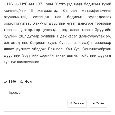
- Н.Б нь НҮБ-ын 1971 оны “Сэтгэцэд нөлөөлөх бодисын тухай
конвенц”-ын II жагсаалтад багтсан, метамфетамины
агууламжтай, сэтгэцэд нөлөөт бодисыг худалдаалах
зорилгогүйгээр Хан-Уул дүүргийн нутаг дэвсгэрт тээврийн
хэрэгсэл дотор, гар цүнхэндээ хадгалсан хэрэгт Эрүүгийн
хуулийн 20.7 дугаар зүйлийн 1 дэх хэсэг (Мансууруулах эм,
сэтгэцэд нөлөөт бодисыг хууль бусаар ашиглах)-т зааснаар
яллах дүгнэлт үйлдэж, Баянгол, Хан-Уул, Сонгинохайрхан
дүүргийн Эрүүгийн хэргийн анхан шатны тойргийн шүүхэд
тус тус шилжүүллээ.
3190
Факт
Түгээх :
Facebook
Twitter