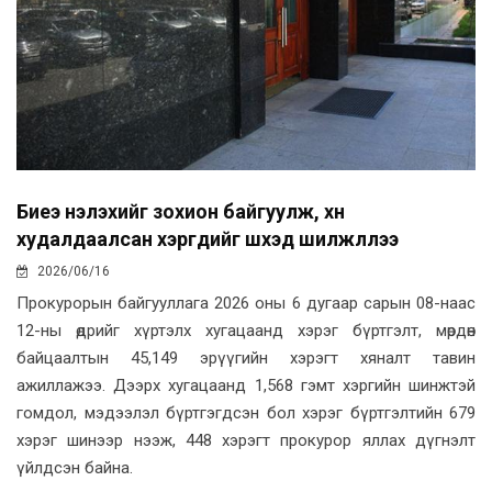
Биеэ үнэлэхийг зохион байгуулж, хүн
худалдаалсан хэргүүдийг шүүхэд шилжүүллээ
2026/06/16
Прокурорын байгууллага 2026 оны 6 дугаар сарын 08-наас
12-ны өдрийг хүртэлх хугацаанд хэрэг бүртгэлт, мөрдөн
байцаалтын 45,149 эрүүгийн хэрэгт хяналт тавин
ажиллажээ. Дээрх хугацаанд 1,568 гэмт хэргийн шинжтэй
гомдол, мэдээлэл бүртгэгдсэн бол хэрэг бүртгэлтийн 679
хэрэг шинээр нээж, 448 хэрэгт прокурор яллах дүгнэлт
үйлдсэн байна.