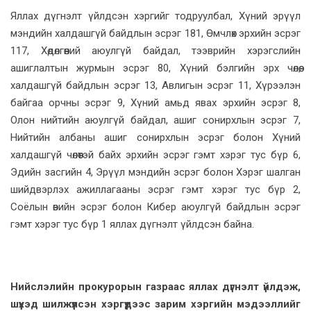
Яллах дүгнэлт үйлдсэн хэргийг тодруулбал, Хүний эрүүл
мэндийн халдашгүй байдлын эсрэг 181, Өмчлөх эрхийн эсрэг
117, Хөдөлгөөний аюулгүй байдал, тээврийн хэрэгслийн
ашиглалтын журмын эсрэг 80, Хүний бэлгийн эрх чөлөө,
халдашгүй байдлын эсрэг 13, Авлигын эсрэг 11, Хүрээлэн
байгаа орчны эсрэг 9, Хүний амьд явах эрхийн эсрэг 8,
Олон нийтийн аюулгүй байдал, ашиг сонирхлын эсрэг 7,
Нийтийн албаны ашиг сонирхлын эсрэг болон Хүний
халдашгүй чөлөөтэй байх эрхийн эсрэг гэмт хэрэг тус бүр 6,
Эдийн засгийн 4, Эрүүл мэндийн эсрэг болон Хэрэг шалган
шийдвэрлэх ажиллагааны эсрэг гэмт хэрэг тус бүр 2,
Соёлын өвийн эсрэг болон Кибер аюулгүй байдлын эсрэг
гэмт хэрэг тус бүр 1 яллах дүгнэлт үйлдсэн байна.
Нийслэлийн прокурорын газраас яллах дүгнэлт үйлдэж,
шүүхэд шилжүүлсэн хэргүүдээс зарим хэргийн мэдээллийг