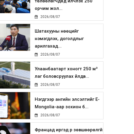
төлөөлөгчдөд үйлчлэх 250
орчим жол...
2026/08/07
Шатахууны нөөцийг
нэмэгдүүлэх, доголдлыг
арилгахад...
2026/08/07
Улаанбаатарт хоногт 250 м³
лаг боловсруулах үйлдв...
2026/08/07
Нэгдүгээр ангийн элсэлтийг E-
Mongolia-аар зохион б...
2026/08/07
Францад иргэд рүү зөвшөөрөлгүй