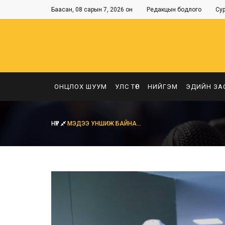
Баасан, 08 сарын 7, 2026 он
Редакцын бодлого
Су
ОНЦЛОХ ШУУМ
УЛС ТӨР
НИЙГЭМ
ЭДИЙН ЗА
НҮҮР
МЭДЭЭ УНШИЖ БАЙНА...