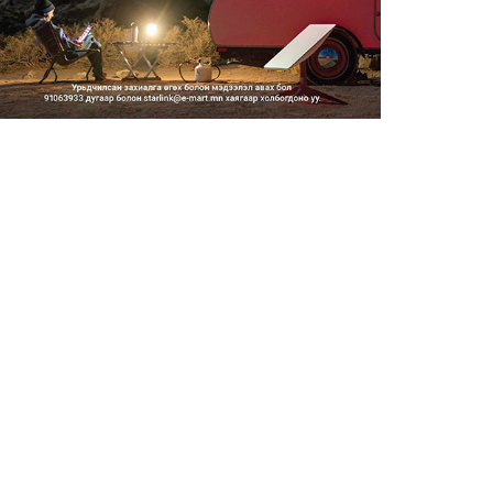
2026/08/06
Засгийн газар энэ оныг
дуустал санхүүгийн хэмнэлти...
2026/08/06
Шатахууны импортын гаалийн
албан татварыг 2027 оны...
2026/08/06
Стратегийн нөөцийн барааны
хяналтыг цахим системээ...
2026/08/06
Монгол Улс COP17 бага
хуралд 6.5 тэрбум
ам.доллары...