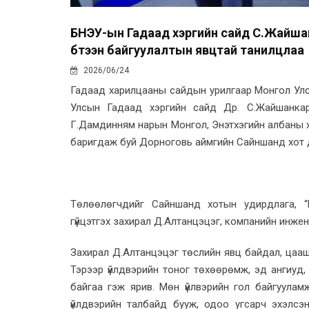
БНЭУ-ын Гадаад хэргийн сайд С.Жайшан
бүтээн байгуулалтын явцтай танилцлаа
2026/06/24
Гадаад харилцааны сайдын урилгаар Монгол Улс
Улсын Гадаад хэргийн сайд Др. С.Жайшанкар
Г.Дамдинням нарын Монгол, Энэтхэгийн албаны хү
баригдаж буй Дорноговь аймгийн Сайншанд хот д
Төлөөлөгчдийг Сайншанд хотын удирдлага, “
гүйцэтгэх захирал Д.Алтанцэцэг, компанийн инжен
Захирал Д.Алтанцэцэг төслийн явц байдал, цааш
Тэрээр үйлдвэрийн тоног төхөөрөмж, эд ангиуд, 
байгаа гэж ярив. Мөн үйлвэрийн гол байгууламж
үйлдвэрийн талбайд бууж, одоо угсарч эхэлсэ