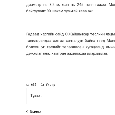
диаметр нь 3,2 м, жин нь 245 тонн гэжээ. Мөн
байгуулалт 90 шахам хувьтай яваа аж.
Гадаад хэргийн сайд С.Жайшанкар төслийн явцы
танилцсандаа сэтгэл хангалуун байна гээд Монг
болсон уг төслийг төлөвлөсөн хугацаанд амжил
дэмжлэг үзүүлж, хамтран ажиллахаа илэрхийлэв.
635
Улс төр
Түгээх :
Өмнөх