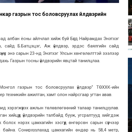
кар газрын тос боловсруулах үйлдвэрийн
ад албан ёсны айлчлал хийж буй Бүгд Найрамдах Энэтхэг
, сайд Б.Батцэцэг, Аж үйлдвэр, эрдэс баялгийн сайд
мүүс энэ сарын 23-нд Энэтхэг Улсын хөнгөлөлттэй зээлээр
ахь Газрын тосны үйлдвэрийн явцтай танилцлаа.
Монгол газрын тос боловсруулах үйлдвэр” ТӨХХК-ийн
ер техникийн ажилтан, хамт олон найрсгаар угтан авав.
ид хэрэгжүүлэх ажлын төлөвлөгөөний талаар танилцуулав.
ган хийцүүд үйлдвэрийн талбайд бууж, угсралтууд хийгдэж
 болох нэрэх цамхагийн хэсгүүд өнгөрсөн сарын сүүлчээр
н байна. Сонирхуулахад цамхагийн өндөр нь 58,4 метр,