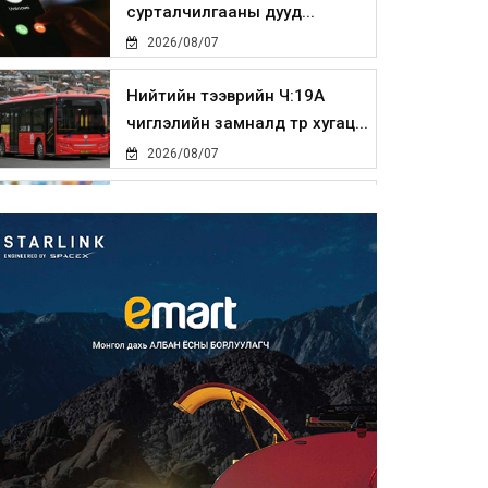
сурталчилгааны дууд...
2026/08/07
Нийтийн тээврийн Ч:19А
чиглэлийн замналд түр хугац...
2026/08/07
Автомашины улсын дугаар
сондгой тоогоор төгссөн бо...
2026/08/07
Улаанбаатарт өдөртөө 30 хэм
дулаан
2026/08/07
Улсын чанартай хатуу
хучилттай авто замын талаас
и...