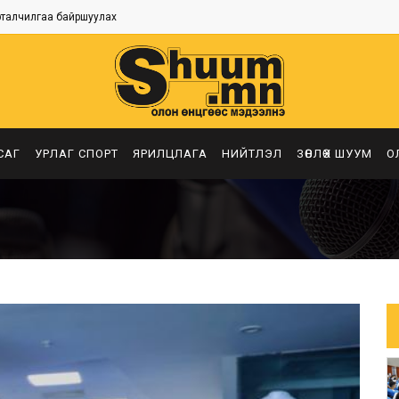
рталчилгаа байршуулах
САГ
УРЛАГ СПОРТ
ЯРИЛЦЛАГА
НИЙТЛЭЛ
ЗӨВЛӨХ ШУУМ
О