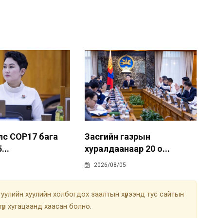
лс COP17 бага
Засгийн газрын
...
хуралдаанаар 20 о...
2026/08/05
улийн хуулийн холбогдох заалтын хүрээнд тус сайтын
түр хугацаанд хаасан болно.