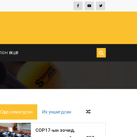
ЛОН ӨНЦӨГ
Сүүлд нэмэгдсэн
Их уншигдсан
COP17-ын зочид,