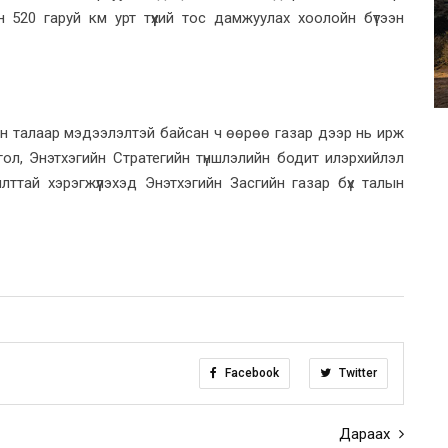
 520 гаруй км урт түүхий тос дамжуулах хоолойн бүтээн
н талаар мэдээлэлтэй байсан ч өөрөө газар дээр нь ирж
ол, Энэтхэгийн Стратегийн түншлэлийн бодит илэрхийлэл
ттай хэрэгжүүлэхэд Энэтхэгийн Засгийн газар бүх талын
Facebook
Twitter
Дараах