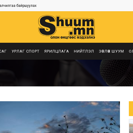
алчилгаа байршуулах
САГ
УРЛАГ СПОРТ
ЯРИЛЦЛАГА
НИЙТЛЭЛ
ЗӨВЛӨХ ШУУМ
О