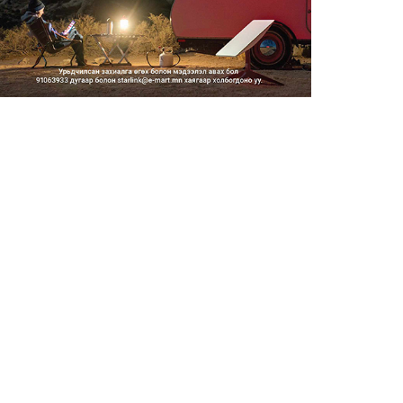
Тэгш, сондгойгоор замын
хөдөлгөөнд оролцох зохицуу...
2026/08/05
Тэгш, сондгойгоор хөдөлгөөнд
оролцуулах зохицуулал...
2026/08/05
Усны ослоор 59 хүн амь насаа
алджээ
2026/08/05
Гадаадын гэр бүлд үрчлэгдсэн
хүүхдүүд танилцах аял...
2026/08/05