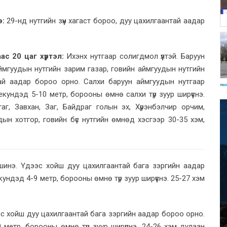
э:
29-нд нутгийн зүүн хагаст бороо, дуу цахилгаантай аадар
с 20 цаг хүртэл:
Ихэнх нутгаар солигдмол үүлтэй. Баруун
аймгуудын нутгийн зарим газар, говийн аймгуудын нутгийн
тай аадар бороо орно. Салхи баруун аймгуудын нутгаар
кундэд 5-10 метр, борооны өмнө салхи түр зуур ширүүснэ.
аг, Завхан, Заг, Байдраг голын эх, Хүрэнбэлчир орчим,
ын хотгор, говийн бүс нутгийн өмнөд хэсгээр 30-35 хэм,
шинэ. Үдээс хойш дуу цахилгаантай бага зэргийн аадар
ундэд 4-9 метр, борооны өмнө түр зуур ширүүснэ. 25-27 хэм
с хойш дуу цахилгаантай бага зэргийн аадар бороо орно.
метр, борооны өмнө түр зуур ширүүснэ. 24-26 хэм дулаан