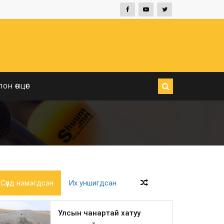
ЛОН ӨНЦӨГ
Сүүлд нэмэгдсэн
Их уншигдсан
Улсын чанартай хатуу