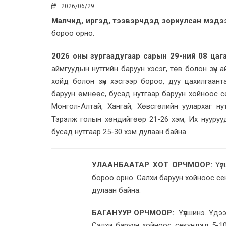
2026/06/29
Малчид, иргэд, тээвэрчдэд зориулсан мэдэ
бороо орно.
2026 оны зургаадугаар сарын 29-ний 08 цагаа
аймгуудын нутгийн баруун хэсэг, төв болон зүүн 
хойд болон зүүн хэсгээр бороо, дуу цахилгаан
баруун өмнөөс, бусад нутгаар баруун хойноос се
Монгол-Алтай, Хангай, Хөвсгөлийн уулархаг нут
Тэрэлж голын хөндийгөөр 21-26 хэм, Их нуурууд
бусад нутгаар 25-30 хэм дулаан байна.
УЛААНБААТАР ХОТ ОРЧМООР:
Үүл
бороо орно. Салхи баруун хойноос сек
дулаан байна.
БАГАНУУР ОРЧМООР:
Үүлшинэ. Үдээ
Салхи баруун хойноос секундэд 5-10 