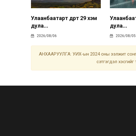
Улаанбаатарт өдөртөө 29 хэм
Улаанбаата
дула...
дула...
2026/08/06
2026/08/05
АНХААРУУЛГА: УИХ-ын 2024 оны ээлжит сонгу
сэтгэгдэл хэсгийг 