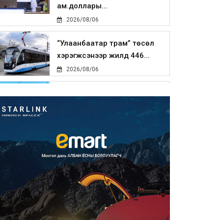
ам.доллары...
2026/08/06
“Улаанбаатар трам” төсөл
хэрэгжсэнээр жилд 446...
2026/08/06
Автомашины улсын дугаар
тэгш тоогоор төгссөн бол ө...
2026/08/06
Улаанбаатарт өдөртөө 29 хэм
дулаан
2026/08/06
Прокурорын байгууллага
өнгөрсөн долоо хоногт 29,44...
2026/08/05