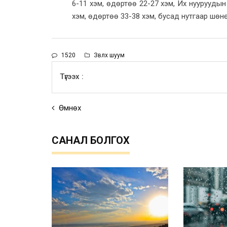
6-11 хэм, өдөртөө 22-27 хэм, Их нууруудын
хэм, өдөртөө 33-38 хэм, бусад нутгаар шөн
1520
Зөвлөх шуум
Түгээх :
Өмнөх
САНАЛ БОЛГОХ