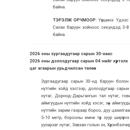
байна.
ТЭРЭЛЖ ОРЧМООР:
Үүлшинэ. Үдээс
Салхи баруун хойноос секундэд 3-8 
байна.
2026 оны зургаадугаар сарын 30-наас
2026 оны долоодугаар сарын 04-нийг хүртэлх
цаг агаарын урьдчилсан төлөв
Зургаадугаар сарын 30-нд баруун болон 
нутгийн хойд хэсгээр, долоодугаар сарын 
нутаг, Дорнод-Дарьгангын тал нутаг, гови
аймгуудын нутгийн хойд хэсэг, зүүн аймгууд
нутгийн зарим газраар бороо, дуу цахилга
5-10 метр, борооны өмнө түр зуур ширүүсн
уулархаг нутаг, Завхан голын эх, Хүрэнбэл