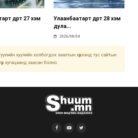
рт өдөртөө 27 хэм
Улаанбаатарт өдөртөө 28 хэм
дула...
2026/08/04
улийн хуулийн холбогдох заалтын хүрээнд тус сайтын
түр хугацаанд хаасан болно.