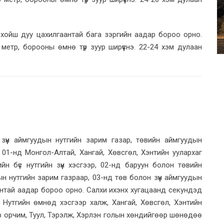
 хойш дуу цахилгаантай бага зэргийн аадар бороо орно.
метр, борооны өмнө түр зуур ширүүснэ. 22-24 хэм дулаан
зүүн аймгуудын нутгийн зарим газар, төвийн аймгуудын
01-нд Монгол-Алтай, Хангай, Хөвсгөл, Хэнтийн уулархаг
йн бүс нутгийн зүүн хэсгээр, 02-нд баруун болон төвийн
ын нутгийн зарим газраар, 03-нд төв болон зүүн аймгуудын
антай аадар бороо орно. Салхи ихэнх хугацаанд секундэд
э. Нутгийн өмнөд хэсгээр халж, Хангай, Хөвсгөл, Хэнтийн
чир орчим, Туул, Тэрэлж, Хэрлэн голын хөндийгөөр шөнөдөө