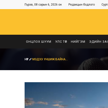
Пүрэв, 08 сарын 6, 2026 он
Редакцын бодлого
Сурт
ОНЦЛОХ ШУУМ
УЛС ТӨР
НИЙГЭМ
ЭДИЙН ЗА
НҮҮР
МЭДЭЭ УНШИЖ БАЙНА...