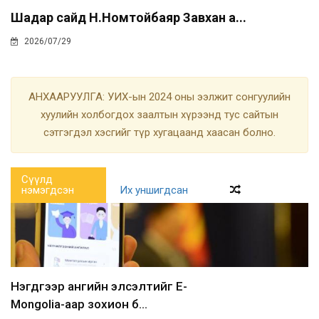
Шадар сайд Н.Номтойбаяр Завхан а...
2026/07/29
АНХААРУУЛГА: УИХ-ын 2024 оны ээлжит сонгуулийн
хуулийн холбогдох заалтын хүрээнд тус сайтын
сэтгэгдэл хэсгийг түр хугацаанд хаасан болно.
Сүүлд
нэмэгдсэн
Их уншигдсан
Нэгдүгээр ангийн элсэлтийг E-
Mongolia-аар зохион б...