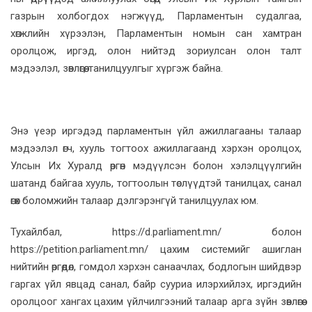
газрын холбогдох нэгжүүд, Парламентын судалгаа,
хөгжлийн хүрээлэн, Парламентын номын сан хамтран
оролцож, иргэд, олон нийтэд зориулсан олон талт
мэдээлэл, зөвлөгөө, танилцуулгыг хүргэж байна.
Энэ үеэр иргэдэд парламентын үйл ажиллагааны талаар
мэдээлэл өгч, хууль тогтоох ажиллагаанд хэрхэн оролцох,
Улсын Их Хуралд өргөн мэдүүлсэн болон хэлэлцүүлгийн
шатанд байгаа хууль, тогтоолын төслүүдтэй танилцах, санал
өгөх боломжийн талаар дэлгэрэнгүй танилцуулах юм.
Тухайлбал, https://d.parliament.mn/ болон
https://petition.parliament.mn/ цахим системийг ашиглан
нийтийн өргөдөл, гомдол хэрхэн санаачлах, бодлогын шийдвэр
гаргах үйл явцад санал, байр сууриа илэрхийлэх, иргэдийн
оролцоог хангах цахим үйлчилгээний талаар арга зүйн зөвлөгөө