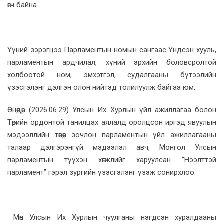
өгч байна.
Үүний зэрэгцээ Парламентын номын сангаас Үндсэн хууль,
парламентын ардчилал, хүний эрхийн боловсролтой
холбоотой ном, эмхэтгэл, судалгааны бүтээлийн
үзэсгэлэнг дэлгэн олон нийтэд толилуулж байгаа юм.
Өнөөдөр (2026.06.29) Улсын Их Хурлын үйл ажиллагаа болон
Төрийн ордонтой танилцах аялалд оролцсон иргэд явуулын
мэдээллийн төвөөр зочлон парламентын үйл ажиллагааны
талаар дэлгэрэнгүй мэдээлэл авч, Монгол Улсын
парламентын түүхэн хөгжлийг харуулсан “Нээлттэй
парламент” гэрэл зургийн үзэсгэлэнг үзэж сонирхлоо.
Мөн Улсын Их Хурлын чуулганы нэгдсэн хуралдааны