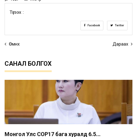
Түгээх :
Facebook
Twitter
Өмнөх
Дараах
САНАЛ БОЛГОХ
Монгол Улс COP17 бага хуралд 6.5...