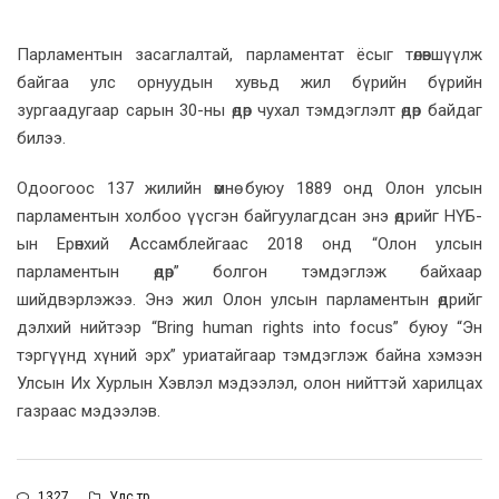
Парламентын засаглалтай, парламентат ёсыг төлөвшүүлж
байгаа улс орнуудын хувьд жил бүрийн бүрийн
зургаадугаар сарын 30-ны өдөр чухал тэмдэглэлт өдөр байдаг
билээ.
Одоогоос 137 жилийн өмнө буюу 1889 онд Олон улсын
парламентын холбоо үүсгэн байгуулагдсан энэ өдрийг НҮБ-
ын Ерөнхий Ассамблейгаас 2018 онд “Олон улсын
парламентын өдөр” болгон тэмдэглэж байхаар
шийдвэрлэжээ. Энэ жил Олон улсын парламентын өдрийг
дэлхий нийтээр “Bring human rights into focus” буюу “Эн
тэргүүнд хүний эрх” уриатайгаар тэмдэглэж байна хэмээн
Улсын Их Хурлын Хэвлэл мэдээлэл, олон нийттэй харилцах
газраас мэдээлэв.
1327
Улс төр