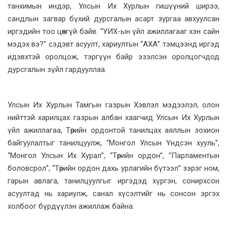
танхимын индэр, Улсын Их Хурлын гишүүний ширээ,
сандлын загвар бүхий дурсгалын асарт зургаа авхуулсан
иргэдийн тоо цөөнгүй байв. “УИХ-ын үйл ажиллагааг хэн сайн
мэдэх вэ?” сэдэвт асуулт, хариултын “АХА” тэмцээнд иргэд
идэвхтэй оролцож, тэргүүн байр эзэлсэн оролцогчдод
дурсгалын зүйл гардууллаа.
Улсын Их Хурлын Тамгын газрын Хэвлэл мэдээлэл, олон
нийттэй харилцах газрын албан хаагчид Улсын Их Хурлын
үйл ажиллагаа, Төрийн ордонтой танилцах аяллын зохион
байгуулалтыг танилцуулж, “Монгол Улсын Үндсэн хууль”,
“Монгол Улсын Их Хурал”, “Төрийн ордон”, “Парламентын
боловсрол”, “Төрийн ордон дахь урлагийн бүтээл” зэрэг ном,
гарын авлага, танилцуулгыг иргэдэд хүргэн, сонирхсон
асуултад нь хариулж, санал хүсэлтийг нь сонсон эргэх
холбоог бүрдүүлэн ажиллаж байна.