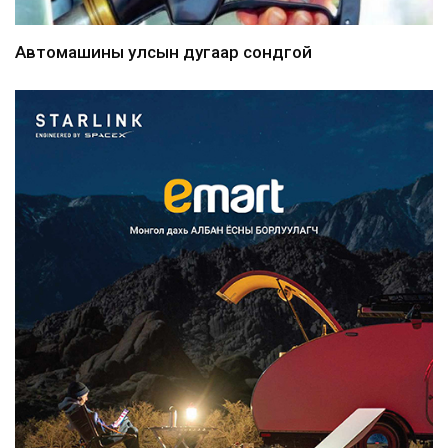
Автомашины улсын дугаар сондгой
тоогоор төгссөн бо...
39 минутын өмнө
Улаанбаатарт өдөртөө 30 хэм
дулаан
43 минутын өмнө
Улсын чанартай хатуу хучилттай
авто замын талаас и...