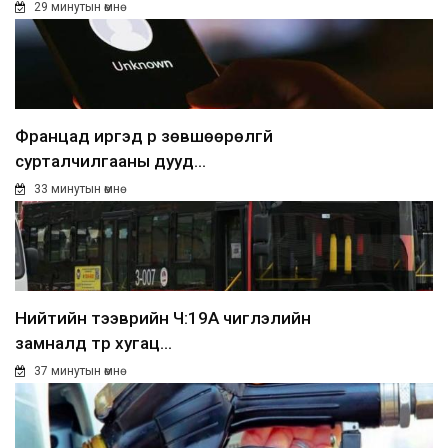
29 минутын өмнө
Францад иргэд рүү зөвшөөрөлгүй
сурталчилгааны дууд...
33 минутын өмнө
Нийтийн тээврийн Ч:19А чиглэлийн
замналд түр хугац...
37 минутын өмнө