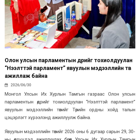
Олон улсын парламентын өдрийг тохиолдуулан
“Нээлттэй парламент” явуулын мэдээллийн төв
ажиллаж байна
2026/06/30
Монгол Улсын Их Хурлын Тамгын газраас Олон улсын
парламентын өдрийг тохиолдуулан “Нээлттэй парламент”
явуулын мэдээллийн төвийг Төрийн ордны хойд талын
цэцэрлэгт хүрээлэнд ажиллуулж байна.
Явуулын мэдээллийн төвийг 2026 оны 6 дугаар сарын 29, 30-
ны өдрүүдэд ажиллуулах бөгөөд Улсын Их Хурлын Тамгын