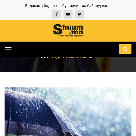
Редакцын бодлого
Сурталчилгаа байршуулах
Toggle
navigation
НҮҮР
МЭДЭЭ УНШИЖ БАЙНА...