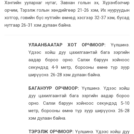
Хэнтийн уулархаг нутаг, Завхан голын эх, Хүрэнбэлчир
орчим, Тэрэлж голын хөндийгөөр 21-26 хэм, Их нууруудын
хотгор, говийн бүс нутгийн өмнөд хэсгээр 32-37 хэм, бусад
нутгаар 26-31 хэм дулаан байна.
УЛААНБААТАР ХОТ ОРЧМООР:
Үүлшинэ.
Үдээс хойш дуу цахилгаантай бага зэргийн
аадар бороо орно. Салхи баруун хойноос
секундэд 4-9 метр, борооны өмнө түр зуур
ширүүснэ. 26-28 хэм дулаан байна.
БАГАНУУР ОРЧМООР:
Үүлшинэ. Үдээс хойш
дуу цахилгаантай бага зэргийн аадар бороо
орно. Салхи баруун хойноос секундэд 5-10
метр, борооны өмнө түр зуур ширүүснэ. 26-28
хэм дулаан байна.
ТЭРЭЛЖ ОРЧМООР:
Үүлшинэ. Үдээс хойш дуу