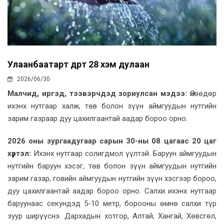
Улаанбаатарт өдөртөө 28 хэм дулаан
2026/06/30
Малчид, иргэд, тээвэрчдэд зориулсан мэдээ:
Өнөөдөр
ихэнх нутгаар халж, төв болон зүүн аймгуудын нутгийн
зарим газраар дуу цахилгаантай аадар бороо орно.
2026 оны зургаадугаар сарын 30-ны 08 цагаас 20 цаг
хүртэл:
Ихэнх нутгаар солигдмол үүлтэй. Баруун аймгуудын
нутгийн баруун хэсэг, төв болон зүүн аймгуудын нутгийн
зарим газар, говийн аймгуудын нутгийн зүүн хэсгээр бороо,
дуу цахилгаантай аадар бороо орно. Салхи ихэнх нутгаар
баруунаас секундэд 5-10 метр, борооны өмнө салхи түр
зуур ширүүснэ. Дархадын хотгор, Алтай, Хангай, Хөвсгөл,