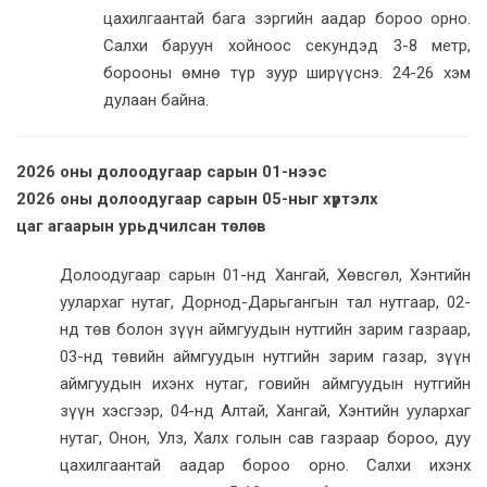
цахилгаантай бага зэргийн аадар бороо орно.
Салхи баруун хойноос секундэд 3-8 метр,
борооны өмнө түр зуур ширүүснэ. 24-26 хэм
дулаан байна.
2026 оны долоодугаар сарын 01-нээс
2026 оны долоодугаар сарын 05-ныг хүртэлх
цаг агаарын урьдчилсан төлөв
Долоодугаар сарын 01-нд Хангай, Хөвсгөл, Хэнтийн
уулархаг нутаг, Дорнод-Дарьгангын тал нутгаар, 02-
нд төв болон зүүн аймгуудын нутгийн зарим газраар,
03-нд төвийн аймгуудын нутгийн зарим газар, зүүн
аймгуудын ихэнх нутаг, говийн аймгуудын нутгийн
зүүн хэсгээр, 04-нд Алтай, Хангай, Хэнтийн уулархаг
нутаг, Онон, Улз, Халх голын сав газраар бороо, дуу
цахилгаантай аадар бороо орно. Салхи ихэнх