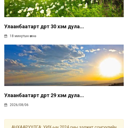
Улаанбаатарт өдөртөө 30 хэм дула...
18 минутын өмнө
Улаанбаатарт өдөртөө 29 хэм дула...
2026/08/06
АНХААРУУЛГА: УИХ-ын 2024 оны ээлжит сонгуулийн