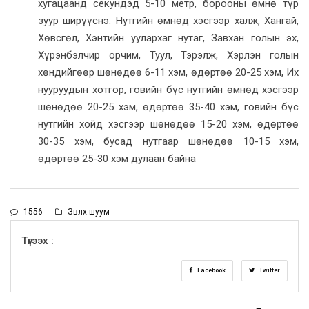
хугацаанд секундэд 5-10 метр, борооны өмнө түр
зуур ширүүснэ. Нутгийн өмнөд хэсгээр халж, Хангай,
Хөвсгөл, Хэнтийн уулархаг нутаг, Завхан голын эх,
Хүрэнбэлчир орчим, Туул, Тэрэлж, Хэрлэн голын
хөндийгөөр шөнөдөө 6-11 хэм, өдөртөө 20-25 хэм, Их
нууруудын хотгор, говийн бүс нутгийн өмнөд хэсгээр
шөнөдөө 20-25 хэм, өдөртөө 35-40 хэм, говийн бүс
нутгийн хойд хэсгээр шөнөдөө 15-20 хэм, өдөртөө
30-35 хэм, бусад нутгаар шөнөдөө 10-15 хэм,
өдөртөө 25-30 хэм дулаан байна
1556
Зөвлөх шуум
Түгээх :
Facebook
Twitter