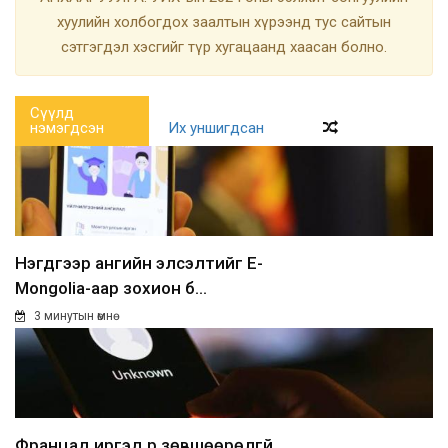
хуулийн холбогдох заалтын хүрээнд тус сайтын
сэтгэгдэл хэсгийг түр хугацаанд хаасан болно.
Сүүлд
нэмэгдсэн
Их уншигдсан
Нэгдүгээр ангийн элсэлтийг E-
Mongolia-аар зохион б...
3 минутын өмнө
Францад иргэд рүү зөвшөөрөлгүй