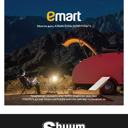
Улаанбаатарт өдөртөө 30 хэм
дулаан
18 минутын өмнө
Улсын чанартай хатуу хучилттай
авто замын талаас и...
2026/08/06