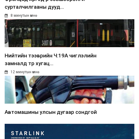
сурталчилгааны дууд...
8 минутын өмнө
Нийтийн тээврийн Ч:19А чиглэлийн
замналд түр хугац...
12 минутын өмнө
Автомашины улсын дугаар сондгой
тоогоор төгссөн бо...
14 минутын өмнө