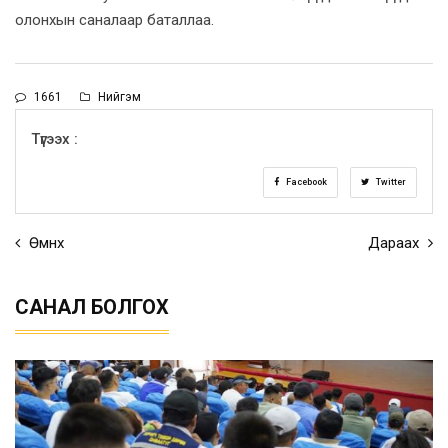
олонхын саналаар баталлаа.
1661
Нийгэм
Түгээх :
Facebook
Twitter
Өмнөх
Дараах
САНАЛ БОЛГОХ