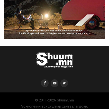
Нийтийн тээврийн Ч:19А чиглэлийн
замналд түр хугац...
2026/08/07
Автомашины улсын дугаар сондгой
тоогоор төгссөн бо...
2026/08/07
© 2011-2026 Shuum.mn
Улаанбаатарт өдөртөө 30 хэм дулаан
Зохиогчийн эрх хуулиар хамгаалагдсан.