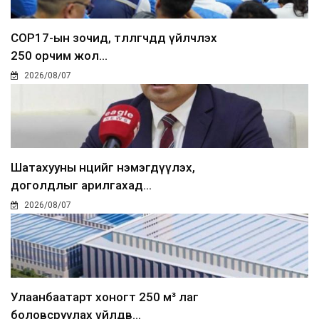
COP17-ын зочид, төлөөлөгчдөд үйлчлэх
250 орчим жол...
2026/08/07
Шатахууны нөөцийг нэмэгдүүлэх,
доголдлыг арилгахад...
2026/08/07
Улаанбаатарт хоногт 250 м³ лаг
боловсруулах үйлдв...