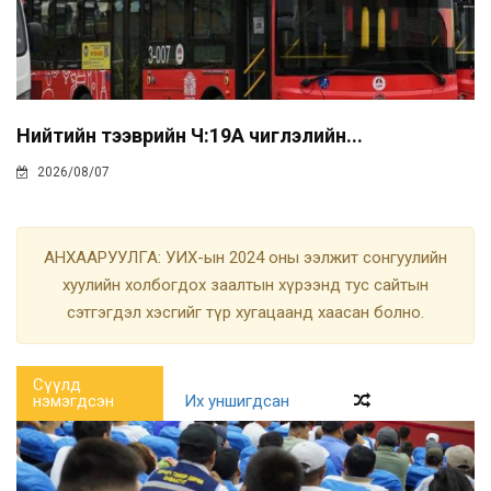
Нийтийн тээврийн Ч:19А чиглэлийн...
2026/08/07
АНХААРУУЛГА: УИХ-ын 2024 оны ээлжит сонгуулийн
хуулийн холбогдох заалтын хүрээнд тус сайтын
сэтгэгдэл хэсгийг түр хугацаанд хаасан болно.
Сүүлд
нэмэгдсэн
Их уншигдсан