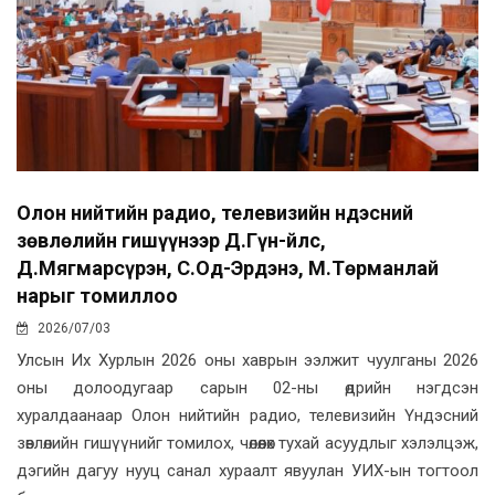
Олон нийтийн радио, телевизийн Үндэсний
зөвлөлийн гишүүнээр Д.Гүн-Үйлс,
Д.Мягмарсүрэн, С.Од-Эрдэнэ, М.Төрманлай
нарыг томиллоо
2026/07/03
Улсын Их Хурлын 2026 оны хаврын ээлжит чуулганы 2026
оны долоодугаар сарын 02-ны өдрийн нэгдсэн
хуралдаанаар Олон нийтийн радио, телевизийн Үндэсний
зөвлөлийн гишүүнийг томилох, чөлөөлөх тухай асуудлыг хэлэлцэж,
дэгийн дагуу нууц санал хураалт явуулан УИХ-ын тогтоол