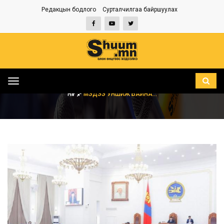
Редакцын бодлого
Сурталчилгаа байршуулах
Toggle
navigation
НҮҮР
МЭДЭЭ УНШИЖ БАЙНА...