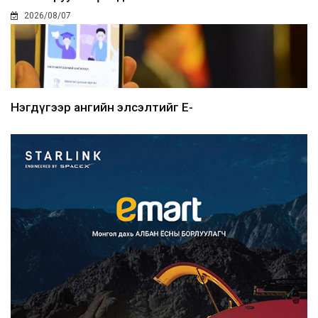
2026/08/07
Нэгдүгээр ангийн элсэлтийг E-
Mongolia-аар зохион б...
2026/08/07
Францад иргэд рүү зөвшөөрөлгүй
сурталчилгааны дууд...
2026/08/07