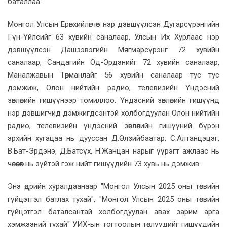
баталлаа.
Монгол Улсын Ерөнхийлөгчөөс нэр дэвшүүлсэн Дугарсүрэнгийн
Гүн-Үйлсийг 63 хувийн саналаар, Улсын Их Хурлаас нэр
дэвшүүлсэн Дашзэвэгийн Мягмарсүрэнг 72 хувийн
саналаар, Сандагийн Од-Эрдэнийг 72 хувийн саналаар,
Маналжавын Төрманлайг 56 хувийн саналаар тус тус
дэмжиж, Олон нийтийн радио, телевизийн Үндэсний
зөвлөлийн гишүүнээр томиллоо. Үндэсний зөвлөлийн гишүүнд
нэр дэвшигчид дэмжигдсэнтэй холбогдуулан Олон нийтийн
радио, телевизийн үндэсний зөвлөлийн гишүүний бүрэн
эрхийн хугацаа нь дууссан Д.Өлзийбаатар, С.Алтанцэцэг,
В.Бат-Эрдэнэ, Д.Батсүх, Н.Жанцан нарыг үүрэгт ажлаас нь
чөлөөлөх нь зүйтэй гэж нийт гишүүдийн 73 хувь нь дэмжив.
Энэ өдрийн хуралдаанаар "Монгол Улсын 2025 оны төсвийн
гүйцэтгэл батлах тухай", "Монгол Улсын 2025 оны төсвийн
гүйцэтгэл баталсантай холбогдуулан авах зарим арга
хэмжээний тухай" УИХ-ын тогтоолын төслүүдийг гишүүдийн