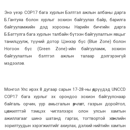
Энэ үеэр COP17 бага хурлын Бэлтгэл ажлын албаны дарга
Б.Гантуяа болон хурлыг зохион байгуулах байр, барилга
байгууламжийн дэд хорооны Нарийн бичгийн дарга
Б.Баттулга бага хурлын талбайн бүтээн байгуулалтын явцыг
танилцуулж, түүний дотор Цэнхэр бүс (Blue Zone) болон
Ногоон бүс (Green Zone)-ийн байгууламж, зохион
байгуулалтын бэлтгэл ажлын талаар дэлгэрэнгүй
мэдээлэв.
Монгол Улс ирэх 8 дугаар сарын 17-28-ны өдрүүдэд UNCCD
COP17 бага хурлыг эх орондоо зохион байгуулснаар
байгаль орчин, уур амьсгалын өөрчлөлт, газрын доройтол,
цөлжилттэй тэмцэх чиглэлээрх олон улсын хамтын
ажиллагааг шинэ шатанд гаргах, тогтвортой хөгжлийн
зорилтуудын хэрэгжилтийг ахиулах, дэлхий нийтийн хамтын