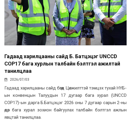
Гадаад харилцааны сайд Б. Батцэцэг UNCCD
COP17 бага хурлын талбайн бэлтгэл ажилтай
танилцлаа
2026/07/03
Гадаад харилцааны сайд бөгөөд Цөлжилттэй тэмцэх тухай НҮБ-
ын конвенцын Талуудын 17 дугаар бага хурал (UNCCD
COP17)-ын дарга Б.Батцэцэг 2026 оны 7 дугаар сарын 2-ны
өдөр бага хурал зохион байгуулах талбайн бэлтгэл ажлын
явцтай танилцлаа.