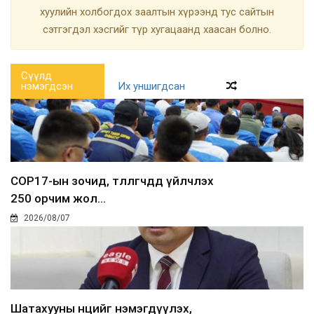
хуулийн холбогдох заалтын хүрээнд тус сайтын
сэтгэгдэл хэсгийг түр хугацаанд хаасан болно.
Сүүлд
нэмэгдсэн
Их уншигдсан
COP17-ын зочид, төлөөлөгчдөд үйлчлэх
250 орчим жол...
2026/08/07
Шатахууны нөөцийг нэмэгдүүлэх,