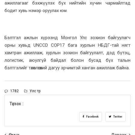
ажиллагааг бэхжүүлэх бүх нийтийн хүчин чармайлтад
бодит хувь нэмэр оруулах юм.
Бэлтгэл ажлын хүрээнд Монгол Улс зохион байгуулагч
орны хувьд UNCCD COP17 бага хурлын НБДГ-тай нягт
хамтран ажиллаж, хурлын зохион байгуулалт, дэд бүтэц,
логистик, аюулгүй байдал болон бусад бүх талын
бэлтгэлийг төлөвлөгөөний дагуу эрчимтэй ханган ажиллаж байна.
1782
Улс төр
Түгээх :
Facebook
Twitter
Өмнөх
Дараах