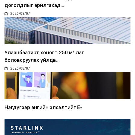
доголдлыг арилгахад...
2026/08/07
Улаанбаатарт хоногт 250 м³ лаг
боловсруулах үйлдв...
2026/08/07
Нэгдүгээр ангийн элсэлтийг E-
Mongolia-аар зохион б...
2026/08/07