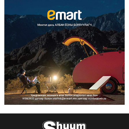
Францад иргэд рүү зөвшөөрөлгүй
сурталчилгааны дууд...
2026/08/07
Нийтийн тээврийн Ч:19А чиглэлийн
замналд түр хугац...
2026/08/07