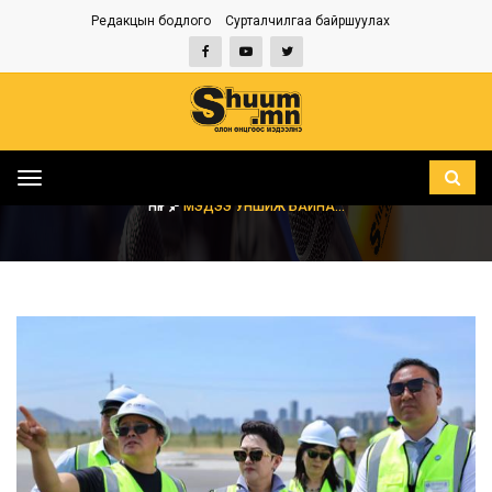
Редакцын бодлого
Сурталчилгаа байршуулах
Toggle
navigation
НҮҮР
МЭДЭЭ УНШИЖ БАЙНА...