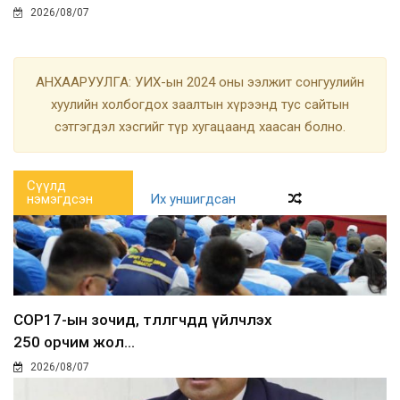
2026/08/07
АНХААРУУЛГА: УИХ-ын 2024 оны ээлжит сонгуулийн
хуулийн холбогдох заалтын хүрээнд тус сайтын
сэтгэгдэл хэсгийг түр хугацаанд хаасан болно.
Сүүлд
нэмэгдсэн
Их уншигдсан
COP17-ын зочид, төлөөлөгчдөд үйлчлэх
250 орчим жол...
2026/08/07