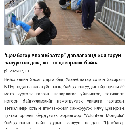
"Цэмбэгэр Улаанбаатар” давлагаанд 300 гаруй
залуус нэгдэж, хотоо цэвэрлэж байна
2026/07/03
Нийслэлийн Засаг дарга бөгөөд Улаанбаатар хотын Захирагч
Б.Пүрэвдагва аж ахуйн нэгж, байгууллагуудыг ойр орчны 50
метр хүртэлх газрын цэвэрлэгээ үйлчилгээ, тохижилт,
ногоон байгууламжийг нэмэгдүүлэх уриалга гаргасан.
Тэгвэл өнөөдөр хотын өнгө үзэмжийг сайжруулж, илүү цэвэрхэн,
тухтай орчныг бүрдүүлэх зорилгоор “Volunteer Mongolia”
байгууллагын сайн дурын залуус нэгдэн “Цэмбэгэр