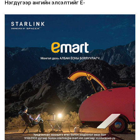
Нэгдүгээр ангийн элсэлтийг E-
Mongolia-аар зохион б...
2026/08/07
Францад иргэд рүү зөвшөөрөлгүй
сурталчилгааны дууд...
2026/08/07
Нийтийн тээврийн Ч:19А чиглэлийн
замналд түр хугац...
2026/08/07