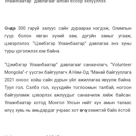
Улаанбаатар” давлагааг албан ёсоор эхлүүллээ.
Өнөөдөр 300 гаруй залуус сайн дураараа нэгдэж, Олимпын
гүүр болон явган хүний зам, дугуйн замыг угааж,
цэвэрлэлээ. “Цэмбэгэр Улаанбаатар” давлагаа энэ зуны
турш үргэлжлэх юм байна.
“Цэмбэгэр Улаанбаатар” давлагааг санаачлагч, “Volunteer
Mongolia”-г үүсгэн байгуулагч А.Ням-Од “Манай байгууллага
2021 оноос хойш сайн дурын үйл ажиллагаа явуулж байна.
Туул гол, Сэлбэ гол, хүүхдийн тоглоомын талбай, ногоон
байгууламж цэвэрлэх ажлуудыг санаачилж хийж байсан.
Улаанбаатар хотод Монгол Улсын нийт хүн амын талаас
илүү хувь нь амьдардаг учраас хот өнгө үзэмжтэй байх ёстой.