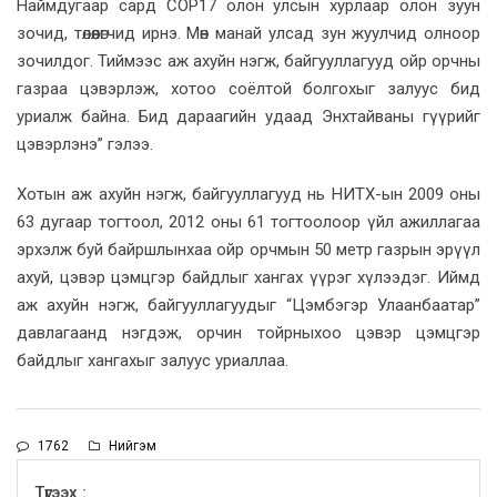
Наймдугаар сард COP17 олон улсын хурлаар олон зуун
зочид, төлөөлөгчид ирнэ. Мөн манай улсад зун жуулчид олноор
зочилдог. Тиймээс аж ахуйн нэгж, байгууллагууд ойр орчны
газраа цэвэрлэж, хотоо соёлтой болгохыг залуус бид
уриалж байна. Бид дараагийн удаад Энхтайваны гүүрийг
цэвэрлэнэ” гэлээ.
Хотын аж ахуйн нэгж, байгууллагууд нь НИТХ-ын 2009 оны
63 дугаар тогтоол, 2012 оны 61 тогтоолоор үйл ажиллагаа
эрхэлж буй байршлынхаа ойр орчмын 50 метр газрын эрүүл
ахуй, цэвэр цэмцгэр байдлыг хангах үүрэг хүлээдэг. Иймд
аж ахуйн нэгж, байгууллагуудыг “Цэмбэгэр Улаанбаатар”
давлагаанд нэгдэж, орчин тойрныхоо цэвэр цэмцгэр
байдлыг хангахыг залуус уриаллаа.
1762
Нийгэм
Түгээх :