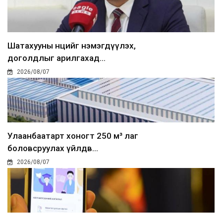
Шатахууны нөөцийг нэмэгдүүлэх,
доголдлыг арилгахад...
2026/08/07
Улаанбаатарт хоногт 250 м³ лаг
боловсруулах үйлдв...
2026/08/07