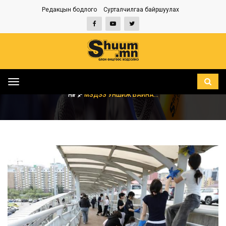
Редакцын бодлого
Сурталчилгаа байршуулах
Toggle
navigation
НҮҮР
МЭДЭЭ УНШИЖ БАЙНА...