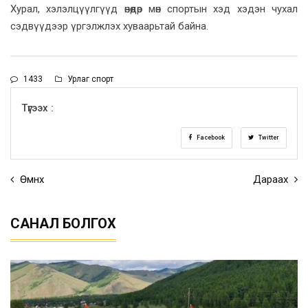
Хурал, хэлэлцүүлгүүд өнөөдөр мөн спортын хэд хэдэн чухал
сэдвүүдээр үргэлжлэх хуваарьтай байна.
1433
Урлаг спорт
Түгээх :
Facebook
Twitter
Өмнөх
Дараах
САНАЛ БОЛГОХ