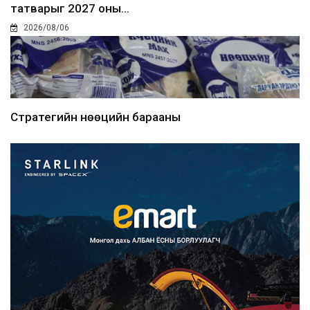
татварыг 2027 оны...
2026/08/06
Стратегийн нөөцийн барааны
хяналтыг цахим системээ...
2026/08/06
Монгол Улс COP17 бага хуралд 6.5
тэрбум ам.доллары...
2026/08/06