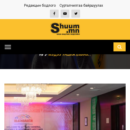
Редакцын бодлого
Сурталчилгаа байршуулах
Toggle
navigation
НҮҮР
МЭДЭЭ УНШИЖ БАЙНА...