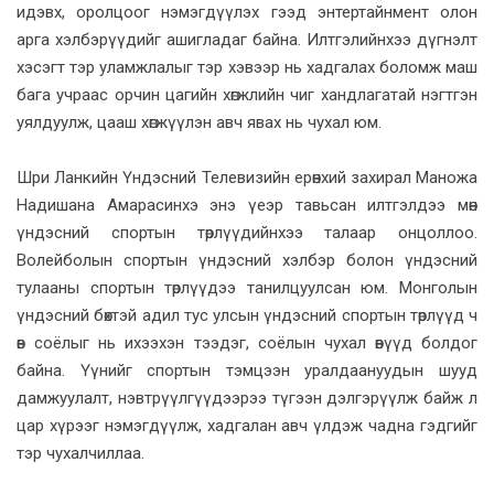
идэвх, оролцоог нэмэгдүүлэх гээд энтертайнмент олон
арга хэлбэрүүдийг ашигладаг байна. Илтгэлийнхээ дүгнэлт
хэсэгт тэр уламжлалыг тэр хэвээр нь хадгалах боломж маш
бага учраас орчин цагийн хөгжлийн чиг хандлагатай нэгтгэн
уялдуулж, цааш хөгжүүлэн авч явах нь чухал юм.
Шри Ланкийн Үндэсний Телевизийн ерөнхий захирал Маножа
Надишана Амарасинхэ энэ үеэр тавьсан илтгэлдээ мөн
үндэсний спортын төрлүүдийнхээ талаар онцоллоо.
Волейболын спортын үндэсний хэлбэр болон үндэсний
тулааны спортын төрлүүдээ танилцуулсан юм. Монголын
үндэсний бөхтэй адил тус улсын үндэсний спортын төрлүүд ч
өв соёлыг нь ихээхэн тээдэг, соёлын чухал өвүүд болдог
байна. Үүнийг спортын тэмцээн уралдаануудын шууд
дамжуулалт, нэвтрүүлгүүдээрээ түгээн дэлгэрүүлж байж л
цар хүрээг нэмэгдүүлж, хадгалан авч үлдэж чадна гэдгийг
тэр чухалчиллаа.