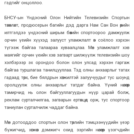
гэдгийг онцоллоо.
БНСУ-ын Үндэсний Олон Нийтийн Телевизийн Спортын
төлөвлөлт, продюсерын багийн дэд дарга Нам Сан Вон өөрийн
илтгэлдээ үндэсний ширым бөхийн спортоороо дамжуулж
орчин үеийн хүүхэд залууст уламжлалт өв соёлоо хэрхэн
түгээж байгаа талаараа хуваалцлаа. Мөн уламжлалт хэв
маягийг орчин үеийн хэв загварт шилжүүлж телевизийн шоу
хэлбэрээр эх орондоо болон олон улсад хэрхэн гаргаж
байгаа туршлагаа танилцууллаа. Тэд олны анхаарлыг татах
гадаад төрх, бие бялдрын хөгжилтэй залуучуудыг тус шоунд
оролцуулж олны анхаарлыг татдаг байна. Үүний нөлөөгөөр
тамирчид нь олон байгууллагуудын нүүр царай болж,
реклам сурталчилгаа, загварын ертөнцөд орж, тус спортоор
таниулан сурталчилж чаддаг байна.
Мөн дотооддоо спортын олон төрлийн тэмцээнүүдийн үеэр
бүжигчид, хөгжөөн дэмжигч охид зэргийн нөлөөгөөр үзэгчдийн