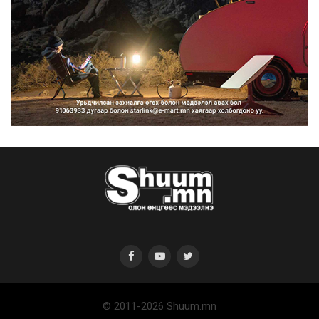
“Улаанбаатар трам” төсөл
хэрэгжсэнээр жилд 446...
2026/08/06
Автомашины улсын дугаар тэгш
тоогоор төгссөн бол ө...
2026/08/06
© 2011-2026 Shuum.mn