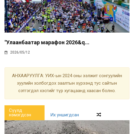
"Улаанбаатар марафон 2026&q...
2026/05/12
АНХААРУУЛГА: УИХ-ын 2024 оны ээлжит сонгуулийн
хуулийн холбогдох заалтын хүрээнд тус сайтын
сэтгэгдэл хэсгийг түр хугацаанд хаасан болно.
Сүүлд
нэмэгдсэн
Их уншигдсан