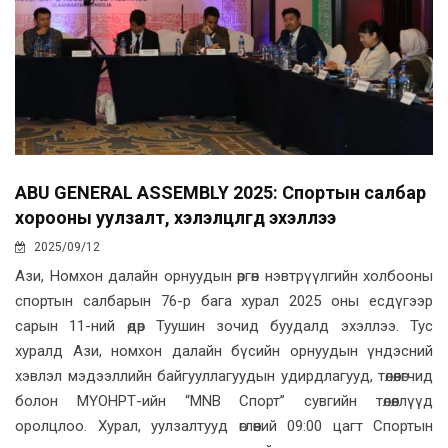
ABU GENERAL ASSEMBLY 2025: Спортын салбар
хорооны уулзалт, хэлэлцүүлгүүд эхэллээ
2025/09/12
Ази, Номхон далайн орнуудын өргөн нэвтрүүлгийн холбооны
спортын салбарын 76-р бага хурал 2025 оны есдүгээр
сарын 11-ний өдөр Туушин зочид буудалд эхэллээ. Тус
хуралд Ази, номхон далайн бүсийн орнуудын үндэсний
хэвлэл мэдээллийн байгууллагуудын удирдлагууд, төлөөлөгчид
болон МҮОНРТ-ийн “MNB Спорт” сувгийн төлөөллүүд
оролцлоо. Хурал, уулзалтууд өглөөний 09:00 цагт Спортын