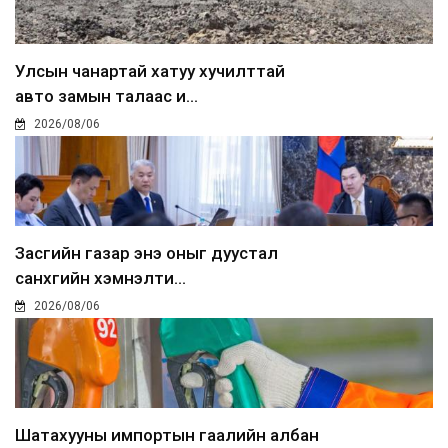
Улсын чанартай хатуу хучилттай
авто замын талаас и...
2026/08/06
Засгийн газар энэ оныг дуустал
санхүүгийн хэмнэлти...
2026/08/06
Шатахууны импортын гаалийн албан