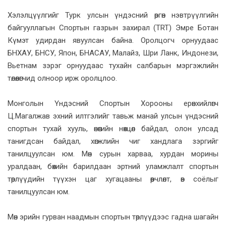
Хэлэлцүүлгийг Турк улсын үндэсний өргөн нэвтрүүлгийн
байгууллагын Спортын газрын захирал (TRT) Эмре Ботан
Күмэт удирдан явуулсан байна. Оролцогч орнуудаас
БНХАУ, БНСУ, Япон, БНАСАУ, Малайз, Шри Ланк, Индонези,
Вьетнам зэрэг орнуудаас тухайн салбарын мэргэжлийн
төлөөлөгчид олноор ирж оролцлоо.
Монголын Үндэсний Спортын Хорооны ерөнхийлөгч
Ц.Магалжав эхний илтгэлийг тавьж манай улсын үндэсний
спортын тухай хууль, өнөөгийн нөхцөл байдал, олон улсад
танигдсан байдал, хөгжлийн чиг хандлага зэргийг
танилцуулсан юм. Мөн сурын харваа, хурдан морины
уралдаан, бөхийн барилдаан эртний уламжлалт спортын
төрлүүдийн түүхэн цаг хугацааны өөрчлөлт, өв соёлыг
танилцуулсан юм.
Мөн эрийн гурван наадмын спортын төрлүүдээс гадна шагайн