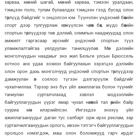
харваа, мөсний шагай, мөсний харваа, тэмээн уралдаан,
тэмцээн поло, тулам булаалдах тэмцээн гээд бусад олон
төрлүүд байдгийг ч онцолсон юм. Түүнчлэн үндэсний бөхийн
спорт дээр тулгуурлаж хөгжүүлсэн чөлөөт бөх, жүдо бөхийн
спортын төрлүүдээр тив дэлхий, олимпын наадмуудад олон
амжилт гаргасаар ирснийг үндэсний спортын түүх
уламжлалтайгаа уялдуулан танилцуулав. Мөн дэлхийн
монголчуудын наадмыг энэ жил Бельги улсын Брюссель
хотноо анх удаа зохион байгуулахын зэрэгцээ дэлхийн
олон орон дахь монголчууд үндэсний спортын төрлүүдээр
дамжуулан өв соёлоо түгээн дэлгэрүүлж байдгийг
чухалчиллаа. Тэрээр энэ бүх үйл ажиллагаа болон түүнийг
таниулан сурталчлахад хэвлэл мэдээллийн
байгууллагуудын үүрэг ямар чухал нөлөөтэй тал өөрийн байр
сууриа мөн илэрхийлсэн. Ингэхдээ энэхүү үйл
ажиллагаануудыг даган тус салбарт орж ирэх реклам, зар
сурталчилгаануудын орлого, ивээн тэтгэгч байгууллагуудын
оролцоо нэмэгдэж, маш олон боломжууд гарч ирдэг