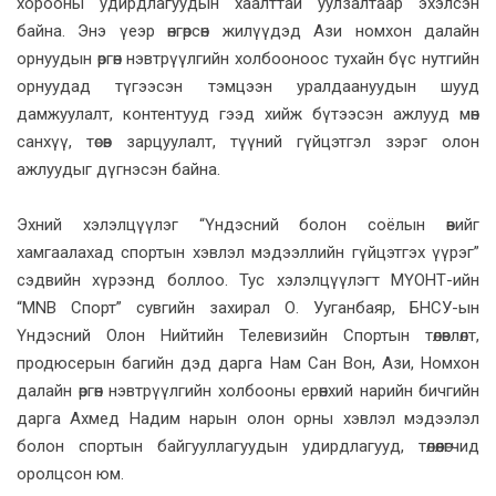
хорооны удирдлагуудын хаалттай уулзалтаар эхэлсэн
байна. Энэ үеэр өнгөрсөн жилүүдэд Ази номхон далайн
орнуудын өргөн нэвтрүүлгийн холбооноос тухайн бүс нутгийн
орнуудад түгээсэн тэмцээн уралдаануудын шууд
дамжуулалт, контентууд гээд хийж бүтээсэн ажлууд мөн
санхүү, төсөв зарцуулалт, түүний гүйцэтгэл зэрэг олон
ажлуудыг дүгнэсэн байна.
Эхний хэлэлцүүлэг “Үндэсний болон соёлын өвийг
хамгаалахад спортын хэвлэл мэдээллийн гүйцэтгэх үүрэг”
сэдвийн хүрээнд боллоо. Тус хэлэлцүүлэгт МҮОНТ-ийн
“MNB Спорт” сувгийн захирал О. Ууганбаяр, БНСУ-ын
Үндэсний Олон Нийтийн Телевизийн Спортын төлөвлөлт,
продюсерын багийн дэд дарга Нам Сан Вон, Ази, Номхон
далайн өргөн нэвтрүүлгийн холбооны ерөнхий нарийн бичгийн
дарга Ахмед Надим нарын олон орны хэвлэл мэдээлэл
болон спортын байгууллагуудын удирдлагууд, төлөөлөгчид
оролцсон юм.