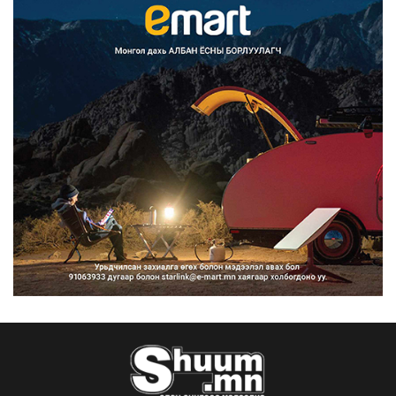
Улаанбаатарт өдөртөө 30 хэм дулаан
2026/08/07
Улсын чанартай хатуу хучилттай
авто замын талаас и...
2026/08/06
Засгийн газар энэ оныг дуустал
санхүүгийн хэмнэлти...
2026/08/06
Шатахууны импортын гаалийн албан
татварыг 2027 оны...
2026/08/06