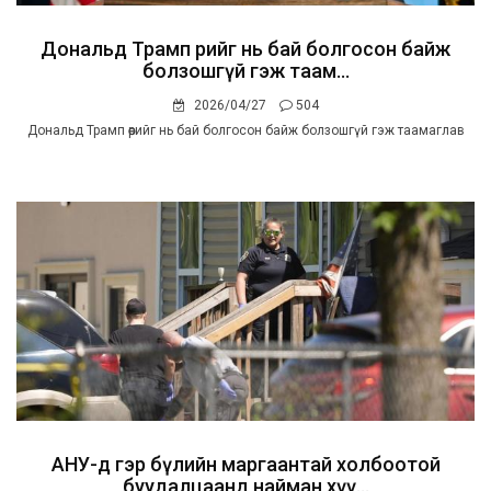
Дональд Трамп өөрийг нь бай болгосон байж
болзошгүй гэж таам...
2026/04/27
504
Дональд Трамп өөрийг нь бай болгосон байж болзошгүй гэж таамаглав
АНУ-д гэр бүлийн маргаантай холбоотой
буудалцаанд найман хүү...