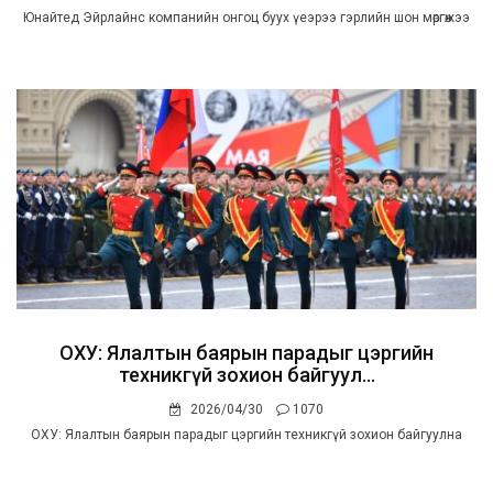
Юнайтед Эйрлайнс компанийн онгоц буух үеэрээ гэрлийн шон мөргөжээ
ОХУ: Ялалтын баярын парадыг цэргийн
техникгүй зохион байгуул...
2026/04/30
1070
ОХУ: Ялалтын баярын парадыг цэргийн техникгүй зохион байгуулна