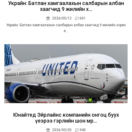
Украйн: Батлан хамгаалахын салбарын албан
хаагчид 9 жилийн х...
2026/05/12
601
Украйн: Батлан хамгаалахын салбарын албан хаагчид 9 жилийн хорих
я...
Юнайтед Эйрлайнс компанийн онгоц буух
үеэрээ гэрлийн шон мөр...
2026/05/05
940