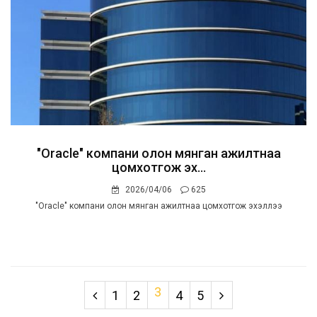
"Oracle" компани олон мянган ажилтнаа
цомхотгож эх...
2026/04/06
625
"Oracle" компани олон мянган ажилтнаа цомхотгож эхэллээ
3
1
2
4
5