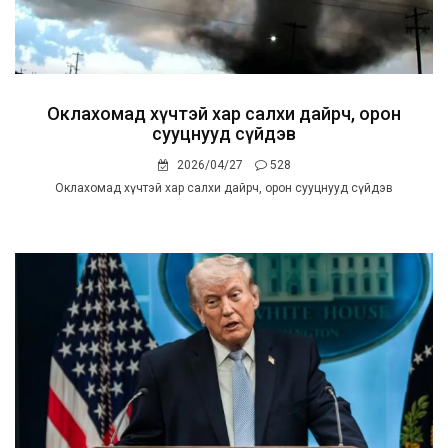
Оклахомад хүчтэй хар салхи дайрч, орон
сууцнууд сүйдэв
2026/04/27
528
Оклахомад хүчтэй хар салхи дайрч, орон сууцнууд сүйдэв