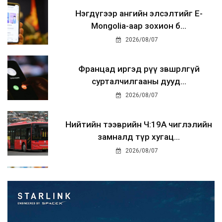
Нэгдүгээр ангийн элсэлтийг E-
Mongolia-аар зохион б...
2026/08/07
Францад иргэд рүү зөвшөөрөлгүй
сурталчилгааны дууд...
2026/08/07
Нийтийн тээврийн Ч:19А чиглэлийн
замналд түр хугац...
2026/08/07
Автомашины улсын дугаар сондгой
тоогоор төгссөн бо...
2026/08/07