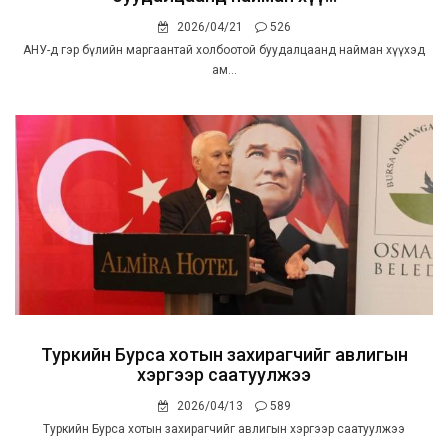
2026/04/21
526
АНУ-д гэр бүлийн маргаантай холбоотой буудалцаанд найман хүүхэд
ам...
Туркийн Бурса хотын захирагчийг авлигын
хэргээр саатуулжээ
2026/04/13
589
Туркийн Бурса хотын захирагчийг авлигын хэргээр саатуулжээ