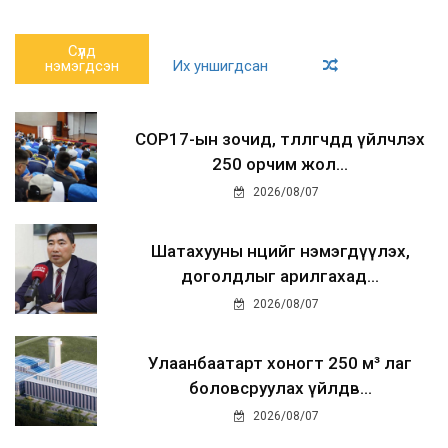
Сүүлд
нэмэгдсэн
Их уншигдсан
COP17-ын зочид, төлөөлөгчдөд үйлчлэх
250 орчим жол...
2026/08/07
Шатахууны нөөцийг нэмэгдүүлэх,
доголдлыг арилгахад...
2026/08/07
Улаанбаатарт хоногт 250 м³ лаг
боловсруулах үйлдв...
2026/08/07