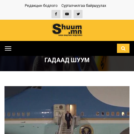
Редакцын бодлого
Сурталчилгаа байршуулах
Toggle
НҮҮР
ГАДААД ШУУМ
navigation
ГАДААД ШУУМ