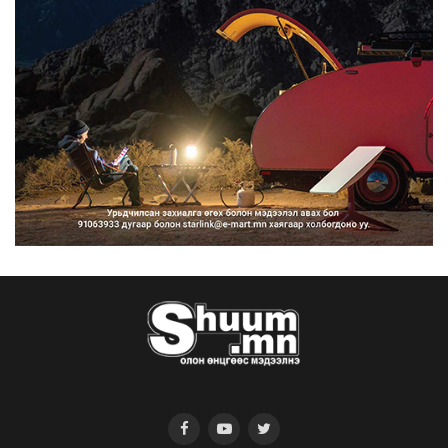
2026/08/07
Нийтийн тээврийн Ч:19А чиглэлийн
замналд түр хугац...
2026/08/07
Автомашины улсын дугаар сондгой
тоогоор төгссөн бо...
2026/08/07