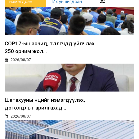
нэмэгдсэн
Их уншигдсан
COP17-ын зочид, төлөөлөгчдөд үйлчлэх
250 орчим жол...
2026/08/07
Шатахууны нөөцийг нэмэгдүүлэх,
доголдлыг арилгахад...
2026/08/07