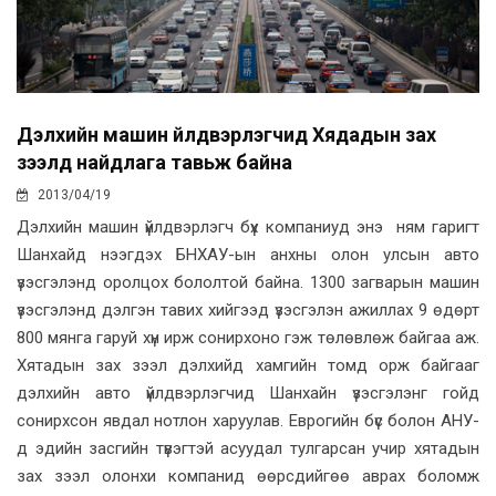
Дэлхийн машин үйлдвэрлэгчид Хядадын зах
зээлд найдлага тавьж байна
2013/04/19
Дэлхийн машин үйлдвэрлэгч бүх компаниуд энэ ням гаригт
Шанхайд нээгдэх БНХАУ-ын анхны олон улсын авто
үзэсгэлэнд оролцох бололтой байна. 1300 загварын машин
үзэсгэлэнд дэлгэн тавих хийгээд үзэсгэлэн ажиллах 9 өдөрт
800 мянга гаруй хүн ирж сонирхоно гэж төлөвлөж байгаа аж.
Хятадын зах зээл дэлхийд хамгийн томд орж байгааг
дэлхийн авто үйлдвэрлэгчид Шанхайн үзэсгэлэнг гойд
сонирхсон явдал нотлон харуулав. Еврогийн бүс болон АНУ-
д эдийн засгийн түвэгтэй асуудал тулгарсан учир хятадын
зах зээл олонхи компанид өөрсдийгөө аврах боломж