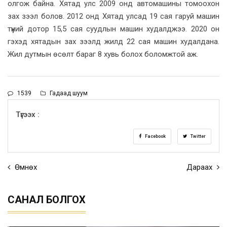
олгож байна. Хятад улс 2009 онд автомашины томоохон
зах зээл болов. 2012 онд Хятад улсад 19 сая гаруй машин
түүний дотор 15,5 сая суудлын машин худалджээ. 2020 он
гэхэд хятадын зах зээлд жилд 22 сая машин худалдана.
Жил дутмын өсөлт бараг 8 хувь болох боломжтой аж.
1539
Гадаад шуум
Түгээх :
Facebook
Twitter
Өмнөх
Дараах
САНАЛ БОЛГОХ