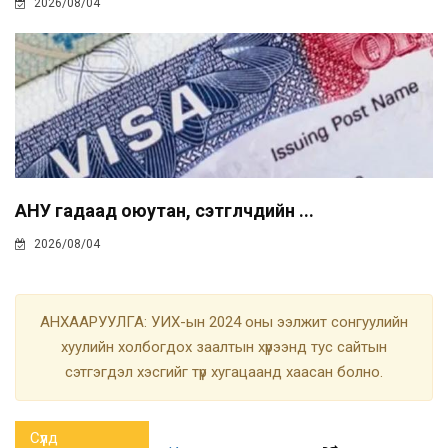
2026/08/04
АНУ гадаад оюутан, сэтгүүлчдийн ...
2026/08/04
АНХААРУУЛГА: УИХ-ын 2024 оны ээлжит сонгуулийн
хуулийн холбогдох заалтын хүрээнд тус сайтын
сэтгэгдэл хэсгийг түр хугацаанд хаасан болно.
Сүүлд