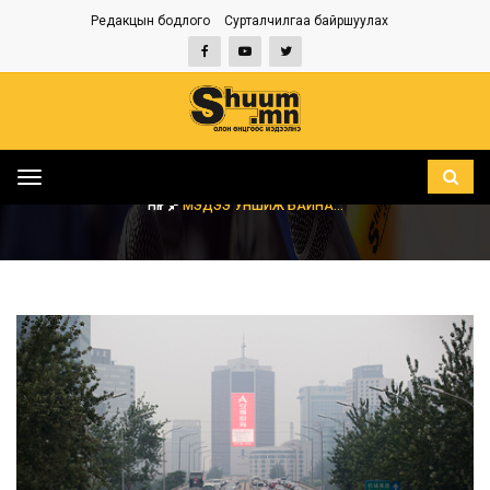
Редакцын бодлого
Сурталчилгаа байршуулах
Toggle
navigation
НҮҮР
МЭДЭЭ УНШИЖ БАЙНА...