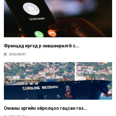
Францад иргэд рүү зөвшөөрөлгүй с...
2026/08/07
Оманы эргийн ойролцоо гацсан газ...