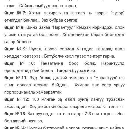
эхлэв... Сайхансамбууд санаа төрөв.
Өнцөг №7:
Хотын захирагч га га-гаар нь газрыг “зүгээр”
өгчигдөг байлаа... Зах буйраа сэлгэв.
Өнцөг №8
:
Шинэ захаа "Нарантуул" хэмээн нэрийдэж, олон
улсын статустай болгосон... Хөдөөнийхөн бараа бөөнддөг
газар болсон.
Өнцөг №9:
Нүүгээд, нэрээ солиод ч гадаа гандаж, өвөл
хөлддөг хэвээрээ... Битүү болчихвол түрээс тэнгэрт гарна.
Өнцөг №10:
Ганзагачид босс болж, Нарантуулд
өрсөлдөгчид бий болов... Гандан буурахгүй ээ.
Өнцөг №11:
Зуд болж, дэлхий хямарсан ч “Нарантуул”-ын
ашиг орлого өссөөр байдаг... Хямрал зах хоёр урвуу
порпорцианаль хамааралтай.
Өнцөг №12:
100 мянган хүн өвөл зунгүй лангуу түрээслэн
ажилладаг... Хөдөө хотын борог саарал амьдралыг тэтгэгч.
Өнцөг №13:
Зах руу ордог татвар өдөрт 2-3 сая төгрөг... Энэ
бол жирийн жишээ.
Өнцөг №14:
Нохойн битүү туурай, ногоон хурганы арьс, найрка,