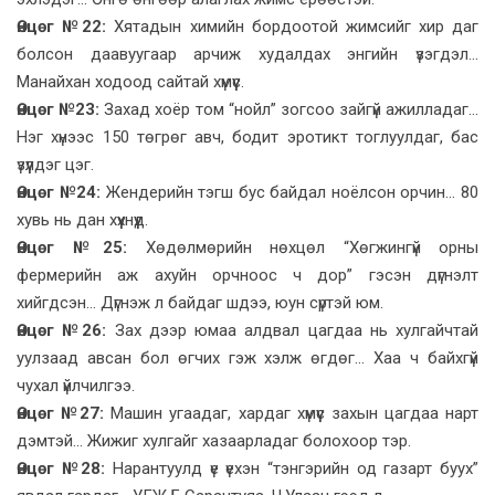
Өнцөг №22:
Хятадын химийн бордоотой жимсийг хир даг
болсон даавуугаар арчиж худалдах энгийн үзэгдэл...
Манайхан ходоод сайтай хүмүүс.
Өнцөг №23:
Захад хоёр том “нойл” зогсоо зайгүй ажилладаг...
Нэг хүнээс 150 төгрөг авч, бодит эротикт тоглуулдаг, бас
үзүүлдэг цэг.
Өнцөг №24:
Жендерийн тэгш бус байдал ноёлсон орчин... 80
хувь нь дан хүүхнүүд.
Өнцөг №25:
Хөдөлмөрийн нөхцөл “Хөгжингүй орны
фермерийн аж ахуйн орчноос ч дор” гэсэн дүгнэлт
хийгдсэн... Дүгнэж л байдаг шдээ, юун сүртэй юм.
Өнцөг №26:
Зах дээр юмаа алдвал цагдаа нь хулгайчтай
уулзаад авсан бол өгчих гэж хэлж өгдөг... Хаа ч байхгүй
чухал үйлчилгээ.
Өнцөг №27:
Машин угаадаг, хардаг хүмүүс захын цагдаа нарт
дэмтэй... Жижиг хулгайг хазаарладаг болохоор тэр.
Өнцөг №28:
Нарантуулд үе үехэн “тэнгэрийн од газарт буух”