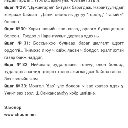
явдал гардаг... УГЖ Б.Сарантуяа, Ч.Улаан гээд л.
Өнцөг №29:
“Дүнжингарав” битүү зах баригдаж, Нарантуулчдыг
хямрааж байлаа... Даанч өнөөх нь дутуу “төрөөд” “талийгч”
болсон.
Өнцөг №30:
Харин шөнийн зах нэлээд орлого булаацалдах
болсон... Гэхдээ л Нарантуулыг дартлаа удах нь.
Өнцөг №31:
Боссынхоо буянаар бараг шалгалт шүүлэгт
ордоггүй... Тиймээс л юу ч хийж, яасан ч болдог, эрэлт ихтэй
газар байж чаддаг.
Өнцөг №32:
Нийслэлд худалдааны төвvvд олон болоод
худалдан авагчид цөөрөх төлөв ажиглагдаж байгаа гэсэн...
Зах зээлийн жам.
Өнцөг №33:
Монгол “бар” улс болсон ч зах хэвээр үлдэх үү...
Үүнийг зах зээл, Ш.Сайхансамбуу хоёр шийднэ.
Э.Болор
www.shuum.mn