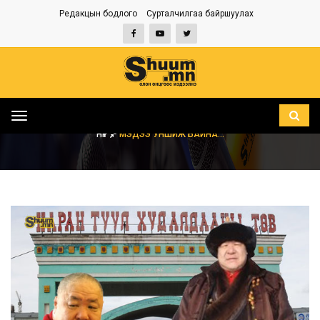
Редакцын бодлого
Сурталчилгаа байршуулах
Toggle
navigation
НҮҮР
МЭДЭЭ УНШИЖ БАЙНА...