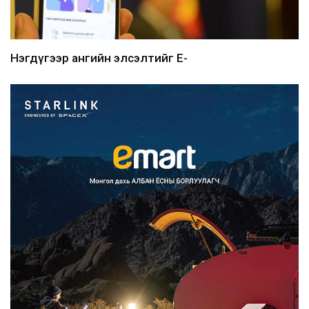
Нэгдүгээр ангийн элсэлтийг E-
Mongolia-аар зохион б...
2026/08/07
Францад иргэд рүү зөвшөөрөлгүй
сурталчилгааны дууд...
2026/08/07