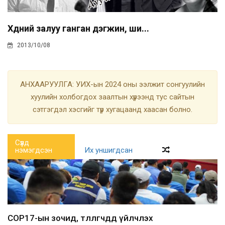
Хөдөөний залуу ганган дэгжин, ши...
2013/10/08
АНХААРУУЛГА: УИХ-ын 2024 оны ээлжит сонгуулийн
хуулийн холбогдох заалтын хүрээнд тус сайтын
сэтгэгдэл хэсгийг түр хугацаанд хаасан болно.
Сүүлд
нэмэгдсэн
Их уншигдсан
COP17-ын зочид, төлөөлөгчдөд үйлчлэх