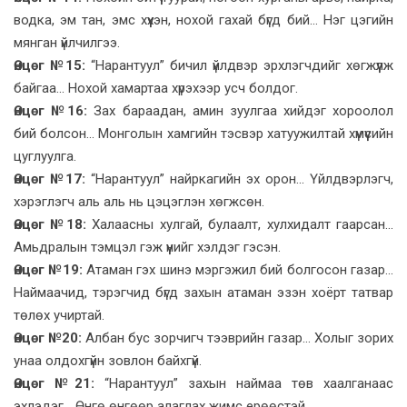
водка, эм тан, эмс хүүхэн, нохой гахай бүгд бий... Нэг цэгийн
мянган үйлчилгээ.
Өнцөг №15:
“Нарантуул” бичил үйлдвэр эрхлэгчдийг хөгжүүлж
байгаа... Нохой хамартаа хүрэхээр усч болдог.
Өнцөг №16:
Зах бараадан, амин зуулгаа хийдэг хороолол
бий болсон... Монголын хамгийн тэсвэр хатуужилтай хүмүүсийн
цуглуулга.
Өнцөг №17:
“Нарантуул” найркагийн эх орон... Үйлдвэрлэгч,
хэрэглэгч аль аль нь цэцэглэн хөгжсөн.
Өнцөг №18:
Халаасны хулгай, булаалт, хулхидалт гаарсан...
Амьдралын тэмцэл гэж үүнийг хэлдэг гэсэн.
Өнцөг №19:
Атаман гэх шинэ мэргэжил бий болгосон газар...
Наймаачид, тэрэгчид бүгд захын атаман эзэн хоёрт татвар
төлөх учиртай.
Өнцөг №20:
Албан бус зорчигч тээврийн газар... Холыг зорих
унаа олдохгүйн зовлон байхгүй.
Өнцөг №21:
“Нарантуул” захын наймаа төв хаалганаас
эхлэдэг... Өнгө өнгөөр алаглах жимс ерөөстэй.