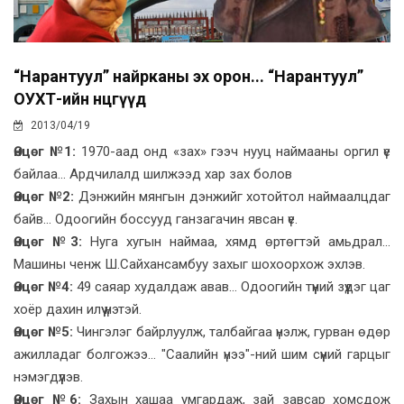
“Нарантуул” найрканы эх орон... “Нарантуул”
ОУХТ-ийн өнцгүүд
2013/04/19
Өнцөг №1:
1970-аад онд «зах» гээч нууц наймааны оргил үе
байлаа... Ардчилалд шилжээд хар зах болов
Өнцөг №2:
Дэнжийн мянгын дэнжийг хотойтол наймаалцдаг
байв... Одоогийн боссууд ганзагачин явсан үе.
Өнцөг №3:
Нуга хугын наймаа, хямд өртөгтэй амьдрал...
Машины ченж Ш.Сайхансамбуу захыг шохоорхож эхлэв.
Өнцөг №4:
49 саяар худалдаж авав... Одоогийн түүний зүүдэг цаг
хоёр дахин илүү үнэтэй.
Өнцөг №5:
Чингэлэг байрлуулж, талбайгаа үнэлж, гурван өдөр
ажилладаг болгожээ... "Саалийн үнээ"-ний шим сүүний гарцыг
нэмэгдүүлэв.
Өнцөг №6:
Захын хашаа умгардаж, зай завсар хомсдож