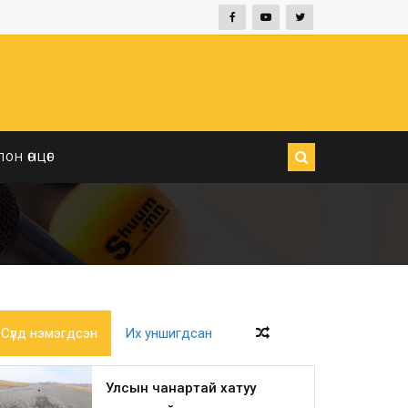
ЛОН ӨНЦӨГ
Сүүлд нэмэгдсэн
Их уншигдсан
Улсын чанартай хатуу