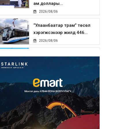
ам.доллары...
2026/08/06
“Улаанбаатар трам” төсөл
хэрэгжсэнээр жилд 446...
2026/08/06
Автомашины улсын дугаар
тэгш тоогоор төгссөн бол ө...
2026/08/06
Улаанбаатарт өдөртөө 29 хэм
дулаан
2026/08/06
Прокурорын байгууллага
өнгөрсөн долоо хоногт 29,44...
2026/08/05