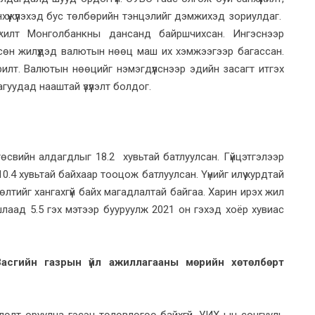
хүүжүүлэхэд бус төлбөрийн тэнцэлийг дэмжихэд зориулдаг.
үжилт Монголбанкны дансанд байршчихсан. Ингэснээр
өн жилүүдэд валютын нөөц маш их хэмжээгээр багассан.
орилт. Валютын нөөцийг нэмэгдүүлснээр эдийн засагт итгэх
гуудад нааштай үзүүлэлт болдог.
свийн алдагдлыг 18.2 хувьтай батлуулсан. Гүйцэтгэлээр
0.4 хувьтай байхаар тооцож батлуулсан. Үүнийг илүү хурдтай
лтийг хангахгүй байх магадлалтай байгаа. Харин ирэх жил
ашлаад 5.5 гэх мэтээр бууруулж 2021 он гэхэд хоёр хувиас
Засгийн газрын үйл ажиллагааны мөрийн хөтөлбөрт