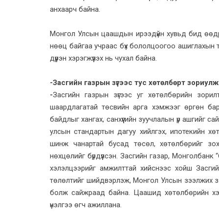
анхаарч байна.
Монгол Улсын цаашдын ирээдүйн хувьд бид өөдр
нөөц байгаа учраас бүх бололцоогоо ашиглахын ту
дүүрэн хэрэгжүүлэх нь чухал байна.
-Засгийн газрын зүгээс тус хөтөлбөрт зориул
-
Засгийн газрын зүгээс уг хөтөлбөрийн зори
шаардлагатай төсвийн арга хэмжээг өргөн бар
байдлыг хангах, санхүүгийн зуучлалын үр ашгийг с
улсын стандартын дагуу хийлгэх, ипотекийн хө
шинж чанартай бусад төсөл, хөтөлбөрийг зохи
нөхцөлийг бүрдүүлсэн. Засгийн газар, Монголбанк 
хэлэлцээрийг амжилттай хийснээс хойш Засги
төлөлтийг шийдвэрлэж, Монгол Улсын зээлжих з
болж сайжраад байна. Цаашид хөтөлбөрийн хэ
үнэлгээ өгч ажиллана.