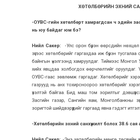
ХӨТӨЛБӨРИЙН ЭХНИЙ СА
-ОУВС-гийн хөтөлбөрт хамрагдсан ч эдийн заса
нь юу байдаг юм бэ?
Нийл Сакер:
-Улс орон бүрэн өөрсдийн нөхцөл 
зүгээс хөтөлбөрийг гаргахдаа иж бүрэн тусгалаа 
байнгын үнэлгээнд хамруулдаг. Тиймээс Монгол У
хийх явцдаа холбогдох өөрчлөлтийг оруулдаг.
ОУВС-гаас зөвлөмж гаргадаг. Хөтөл­бөрийг хэрэ
газрууд нь анх тохирсноороо хөтөл­бөрийг хэрэг
үзэлтэй байгаа. Бид маш том зорилтыг дэвшүүлс
Засгийн газар, Сангийн яам, Монголбанкны зү
зоригтой шийдвэрүүдийг гаргаад явна гэдэгт итгэл
-Хөтөлбөрийн эхний санхүүжилт болох 38.6 са
Нийл Сакер:
-Энэ хөтөлбөрийн мөнгө төсвийн ал