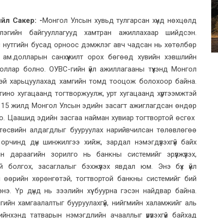
йл Сакер: -
Монгол Улсын хувьд тулгарсан хүнд нөхцөлд
лэгийн байгууллагууд хамтран ажиллахаар шийдсэн.
үс нутгийн бусад орноос дэмжлэг авч чадсан нь хөтөлбөр
ум ам.долларын санхүүжилт орох бөгөөд хувийн хэвшлийн
доллар болно. ОУВС-гийн үйл ажиллагааны түүхэнд Монгол
тэй харьцуулахад хамгийн томд тооцож болохоор байна.
гино хугацаанд тогтворжуулж, урт хугацаанд хүртээмжтэй
н 15 жилд Монгол Улсын эдийн засагт ажиглагдсан өндөр
о. Цаашид эдийн засгаа найман хувиар тогтвортой өсгөх
төсвийн алдагдлыг бууруулах нарийвчилсан төлөвлөгөө
орчинд дүн шинжилгээ хийж, зардал нэмэгдүүлэхгүй байх
н дараагийн зорилго нь банкны системийг эрүүлжүүлэх,
 болгох, засаглалыг бэхжүүлэх явдал юм. Энэ бүх үйл
 өө­рийн хөрөнгөтэй, тогтвортой банкны системийг бий
э. Үр дүнд нь зээлийн хүү буурна гэсэн найдвар байна.
лгийн хамгаалалтыг бууруулахгүй, нийгмийн халамжийг аль
ийнхэнд татварын нэмэгдлийн ачааллыг үүрүүлэхгүй байхад