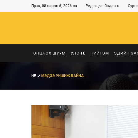
Пүрэв, 08 сарын 6, 2026 он
Редакцын бодлого
Сурта
ОНЦЛОХ ШУУМ
УЛС ТӨР
НИЙГЭМ
ЭДИЙН ЗА
НҮҮР
МЭДЭЭ УНШИЖ БАЙНА...