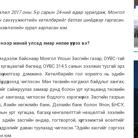
лөл 2017 оны 5-р сарын 24-ний өдөр хуралдаж, Монгол
н санхүүжилтийн хөтөлбөрийг батлах шийдвэр гаргасан.
хэвлэлийн хурал зарласан юм.
нээр манай улсад ямар нөлөө үзүүлэх вэ?
 мэдээлж байснаар Монгол Улсын Засгийн газар, ОУВС-тай
йн хугацаатай бөгөөд ОУВС 314.5 саяын зээлжих тусгай эрх
хүүжилтээр дэмжинэ. Хөтөлбөрийн гол зорилго нь эдийн
үрдүүлэхэд чиглэсэн. Мөн төсвийн нэгдмэл байдлыг хангах,
гийг сайжруулах замаар дунд болон урт хугацаанд төсвийн
г хангахад чиглэсэн бодлого хэрэгжүүлнэ. Засгийн газрын
, Азийн хөгжлийн банк, Дэлхийн банк болон Япон, БНСУ,
н урт хугацаа, багахүү, хөнгөлөлттэй нөхцөлтэй зээлийн
 эдийн засгийн өндөр, тогтвортой, хүртээмжтэй өсөлтийг
үндрэлийг даван туулахад чиглэсэн “Эдийн засгийг сэргээх
ох юм.