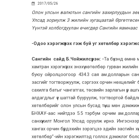
2017/05/26
Олон улсын валютын сангийн захирлуудын зөв
Улсад зориулж 3 жилийн хугацаатай Өргөтгөсө
Үүнтэй холбогдуулан өчигдөр Сангийн яамнаас 
-Одоо хэрэгжүүлэх гэж буй уг хөтөлбөр хэрэгжс
Сангийн сайд Б.Чойжилсүрэн: -
Та бүхэнд өмнө
хамтран хэрэгжүүлэх энэхүү хөтөлбөр гурван жили
буюу ойролцоогоор 434.3 сая ам.долларын сан
засгийг тогтворжуулж, сэргээх орчин нөхцөлийг б
сахилга батыг чангатгах, төсвийн зарлагын үр аш
алдагдлыг үе шаттай бууруулж, тогтвортой байдлы
хөтөлбөрийг олон улсын бусад түнш мөн дэмжиж
БНХАУ-аас нийтдээ 5.5 тэрбум орчим ам.доллары
санхүүжилт Монгол Улсад оруулж ирнэ. Ингэснээр
хангах орчин бүрдэхийн зэрэгцээ эдийн засгийн х
хөтөлбөр”-ийн хэрэгжилтэд голлох дэмжлэг бол