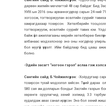
Сангийн сайд Б.Чойжилсүрэн:
-Одоогоор өөрчл
дөрвөн жилийн мөчлөгтэй 48 сар байдаг. Бид Засг
УИХ-ын 2016 оны арваннэгдүгээр сарын 24-ний 71
зогсоож, тогтворжуулан өсөлтийн суурийг тавих
хамрагдахаар тохирсон. Хөтөлбөрийн тооцоолл
тогтворжуулж, өсөлтийн суурийг тавих юм. Үлд
байж үйл ажиллагааны мөрийн хөтөлбөрөө биелүүл
албанаас мэдээлснээр энэ оны нэгдүгээр улирлы
бол муугүй үзүүлэлт. Ийм байдлаар бид цааш а
болно.
-Эдийн засагт “ногоон гэрэл” аслаа гэж хэлсэ
Сангийн сайд Б.Чойжилсүрэн:
-Хоёрдугаар сар
тохирсон тухай мэдээлэл хийсэн. Түүний дараа ол
580 сая ам.долларын бондыг Засгийн газрын бо
хөрөнгө оруулагчид эхний ээлжид 3.3 тэрбу
худалдаж авах санал ирүүлсэн. Энэ бол эхний жи