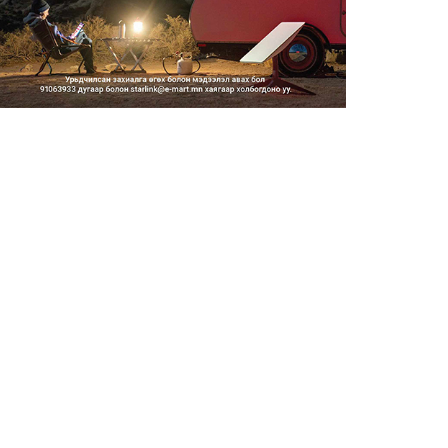
Тэгш, сондгойгоор замын
хөдөлгөөнд оролцох зохицуу...
2026/08/05
Тэгш, сондгойгоор хөдөлгөөнд
оролцуулах зохицуулал...
2026/08/05
Усны ослоор 59 хүн амь насаа
алджээ
2026/08/05
Гадаадын гэр бүлд үрчлэгдсэн
хүүхдүүд танилцах аял...
2026/08/05