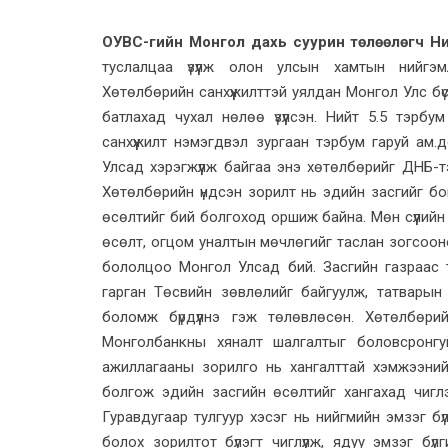
ОУВС-гийн Монгол дахь суурин төлөөлөгч Ни
туслалцаа үзүүлж олон улсын хамтын нийгэм
Хөтөлбөрийн санхүүжилттэй уялдан Монгол Улс б
батлахад чухал нөлөө үзүүлсэн. Нийт 5.5 тэрб
санхүүжилт нэмэгдвэл зургаан тэрбум гаруй ам.
Улсад хэрэгжүүлж байгаа энэ хөтөлбөрийг ДНБ-
Хөтөлбөрийн үндсэн зорилт нь эдийн засгийг бо
өсөлтийг бий болгоход оршиж байна. Мөн сүүлий
өсөлт, огцом уналтын мөчлөгийг таслан зогсоон
бололцоо Монгол Улсад бий. Засгийн газраас 
гарган Төсвийн зөвлөлийг байгуулж, татварын 
боломж бүрдүүлнэ гэж төлөвлөсөн. Хөтөлбөрий
Монголбанкны хяналт шал­галтыг боловсронгуй
ажиллагааны зорилго нь хангалттай хэмжээний
болгож эдийн засгийн өсөлтийг хангахад чиглэн
Гуравдугаар тулгуур хэсэг нь нийгмийн эмзэг бү
болох зорилтот бүлэгт чиглүүлж, ядуу эмзэг бүлг