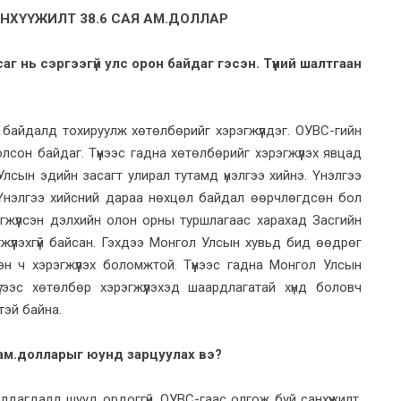
НХҮҮЖИЛТ 38.6 САЯ АМ.ДОЛЛАР
г нь сэргээгүй улс орон байдаг гэсэн. Түүний шалтгаан
байдалд тохируулж хөтөлбөрийг хэрэгжүүлдэг. ОУВС-гийн
олсон байдаг. Түүнээс гадна хөтөлбөрийг хэрэгжүүлэх явцад
лсын эдийн засагт улирал тутамд үнэлгээ хийнэ. Үнэлгээ
 Үнэлгээ хийсний дараа нөхцөл байдал өөрчлөгдсөн бол
гжүүлсэн дэлхийн олон орны туршлагаас харахад Засгийн
жүүлэхгүй байсан. Гэхдээ Монгол Улсын хувьд бид өөдрөг
эн ч хэрэгжүүлэх боломжтой. Түүнээс гадна Монгол Улсын
гээс хөтөлбөр хэрэгжүүлэхэд шаардлагатай хүнд боловч
тэй байна.
я ам.долларыг юунд зарцуулах вэ?
дагдалд шууд ордоггүй. ОУВС-гаас олгож буй санхүүжилт,