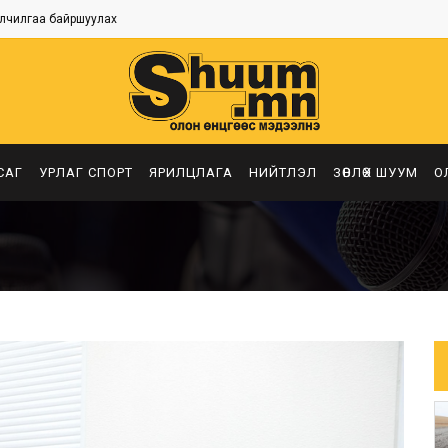
лчилгаа байршуулах
САГ
УРЛАГ СПОРТ
ЯРИЛЦЛАГА
НИЙТЛЭЛ
ЗӨВЛӨХ ШУУМ
О