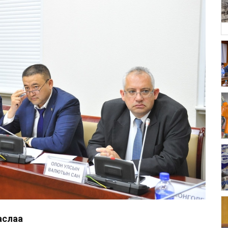
аслаа