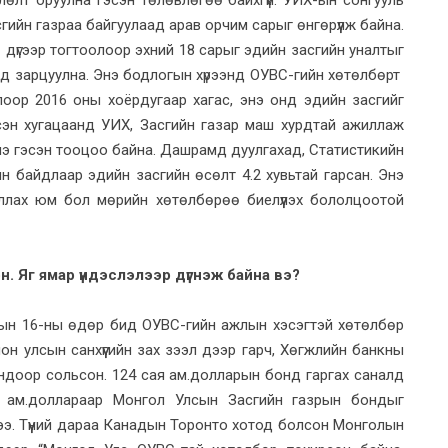
өлт оруулна гэсэн төлөвлөгөө байхгүй. УИХ-ын сонгууль
ийн газраа байгуулаад арав орчим сарыг өнгөрүүлж байна.
 дүгээр тогтоолоор эхний 18 сарыг эдийн засгийн уналтыг
ад зарцуулна. Энэ бодлогын хүрээнд ОУВС-гийн хөтөлбөрт
оор 2016 оны хоёрдугаар хагас, энэ онд эдийн засгийг
сэн хугацаанд УИХ, Засгийн газар маш хурдтай ажиллаж
нэ гэсэн тооцоо байна. Дашрамд дуулгахад, Статистикийн
н байдлаар эдийн засгийн өсөлт 4.2 хувьтай гарсан. Энэ
жиллах юм бол мөрийн хөтөлбөрөө биелүүлэх бололцоотой
н. Яг ямар үндэслэлээр дүгнэж байна вэ?
ын 16-ны өдөр бид ОУВС-гийн ажлын хэсэгтэй хөтөлбөр
он улсын санхүүгийн зах зээл дээр гарч, Хөгжлийн банкны
ндоор сольсон. 124 сая ам.долларын бонд гаргах саналд
м ам.доллараар Монгол Улсын Засгийн газрын бондыг
шээ. Түүний дараа Канадын Торонто хотод болсон Монголын