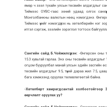
ямар ч зээл тухайн улсын төсвийн алдагдлыг сан
Тиймээс ОУВС-гаас эхний удаад олгох санхү
Монголбанкны валютын нөөц нэмэгдэнэ. Өнгөрс
Тиймээс үүнийг нэмэгдүүлэх нь хөтөлбөрийн нэг з
итгэл сэргэж, зээлийн зэрэглэл тогтоох байгуулла
Сангийн сайд Б.Чойжилсүрэн:
-Өнгөрсөн оны тө
15.3 хувьтай гарлаа. Энэ оны төсвийн алдагдлыг 1
огцом бууруулбал манай улсын эдийн засгийн өсө
төсвийн алдагдлыг 9.5, түүний дараа жил 7.5, ца
бага хэмжээнд оруулах төлөвлөгөөтэй байна.
-Хөтөлбөрт хамрагдсантай холбоотойгоор 
өөрчлөлт оруулах уу?