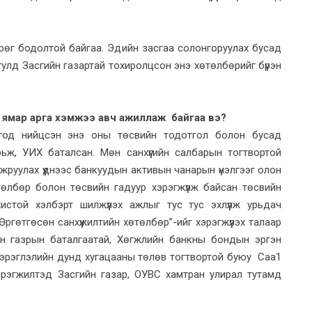
өг бодолтой байгаа. Эдийн засгаа солонгоруулах бусад
лд Засгийн газартай тохи­ролцсон энэ хөтөлбөрийг бү­рэн
ж ямар арга хэмжээ авч ажиллаж байгаа вэ?
лтод нийцсэн энэ оны төсвийн тодотгол болон бусад
ьж, УИХ баталсан. Мөн санхүүгийн салбарын тогтвортой
айжруулах үүднээс банкуудын активын чанарын үнэлгээг олон
төлбөр болон төсвийн гадуур хэрэгжүүлж байсан төсвийн
стой хэлбэрт шилжүүлэх ажлыг тус тус эхлүүлж урьдач
“Өргөтгөсөн санхүүжилтийн хөтөлбөр”-ийг хэрэгжүүлэх талаар
йн газрын баталгаатай, Хөгжлийн банкны бондын эргэн
эрэглэлийн дунд хугацааны төлөв тогтвортой буюу Саа1
рэгжилтэд Засгийн газар, ОУВС хамтран улирал тутамд