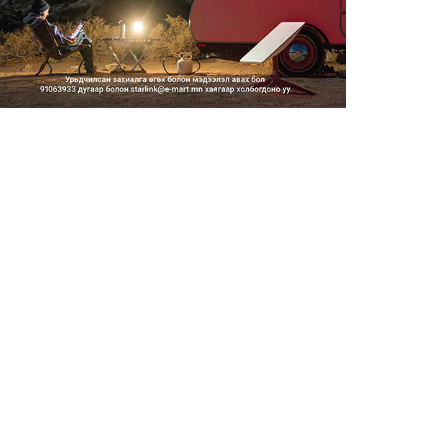
2026/08/06
Засгийн газар энэ оныг
дуустал санхүүгийн хэмнэлти...
2026/08/06
Шатахууны импортын гаалийн
албан татварыг 2027 оны...
2026/08/06
Стратегийн нөөцийн барааны
хяналтыг цахим системээ...
2026/08/06
Монгол Улс COP17 бага
хуралд 6.5 тэрбум
ам.доллары...