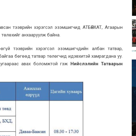
всан тээврийн хэрэгсэл эзэмшигчид АТБӨЯХАТ, Агаарын
төлөхийг анхааруулж байна.
өгүй тээврийн хэрэгсэл эзэмшигчдийн албан татвар,
байгаа бөгөөд татвар төлөгчид идэвхитэй хамрагдана уу.
угаараас авах боломжтой гэж
Нийслэлийн Татварын