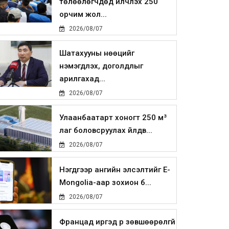
төлөөлөгчдөд үйлчлэх 250
орчим жол...
2026/08/07
Шатахууны нөөцийг
нэмэгдүүлэх, доголдлыг
арилгахад...
2026/08/07
Улаанбаатарт хоногт 250 м³
лаг боловсруулах үйлдв...
2026/08/07
Нэгдүгээр ангийн элсэлтийг E-
Mongolia-аар зохион б...
2026/08/07
Францад иргэд рүү зөвшөөрөлгүй