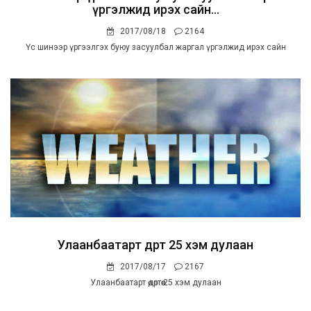
үргэлжид ирэх сайн...
2017/08/18
2164
Үс шинээр үргээлгэх буюу засуулбал жаргал үргэлжид ирэх сайн
Улаанбаатарт өдөртөө 25 хэм дулаан
2017/08/17
2167
Улаанбаатарт өдөртөө 25 хэм дулаан