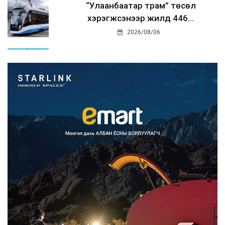
“Улаанбаатар трам” төсөл
хэрэгжсэнээр жилд 446...
2026/08/06
Автомашины улсын дугаар тэгш
тоогоор төгссөн бол ө...
2026/08/06
Улаанбаатарт өдөртөө 29 хэм
дулаан
2026/08/06
Прокурорын байгууллага өнгөрсөн
долоо хоногт 29,44...
2026/08/05