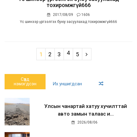
тохиромжгүй666
2017/08/09
1606
Үс шинээр үргээлгэх буюу засуулахад тохиромжгүй666
4
1
2
3
5
Сүүлд
нэмэгдсэн
Их уншигдсан
Улсын чанартай хатуу хучилттай
авто замын талаас и...
2026/08/06