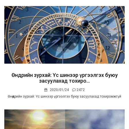
Өнөөдрийн зурхай: Үс шинээр үргээлгэх буюу
засуулахад тохиро...
2020/01/24
2472
Өнөөдрийн зурхай: Үс шинээр үргээлгэх буюу засуулахад тохиромжгүй