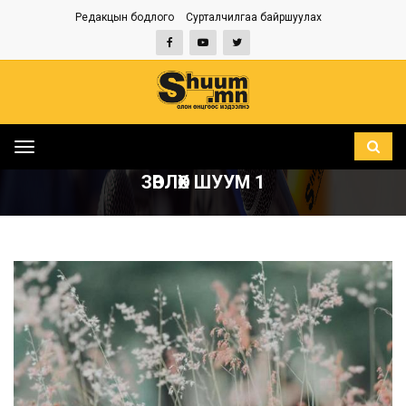
Редакцын бодлого
Сурталчилгаа байршуулах
Toggle
НҮҮР
ЗӨВЛӨХ ШУУМ 1
navigation
ЗӨВЛӨХ ШУУМ 1