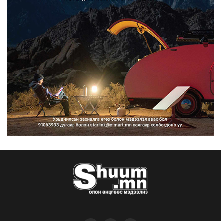
Францад иргэд рүү зөвшөөрөлгүй
сурталчилгааны дууд...
2026/08/07
Нийтийн тээврийн Ч:19А чиглэлийн
замналд түр хугац...
2026/08/07
Автомашины улсын дугаар сондгой
тоогоор төгссөн бо...
2026/08/07