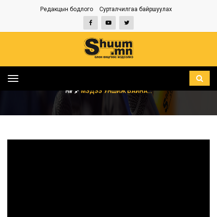
Редакцын бодлого
Сурталчилгаа байршуулах
Toggle
navigation
НҮҮР
МЭДЭЭ УНШИЖ БАЙНА...