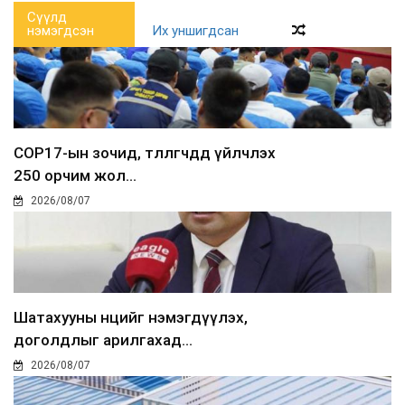
Сүүлд
нэмэгдсэн
Их уншигдсан
COP17-ын зочид, төлөөлөгчдөд үйлчлэх
250 орчим жол...
2026/08/07
Шатахууны нөөцийг нэмэгдүүлэх,
доголдлыг арилгахад...
2026/08/07