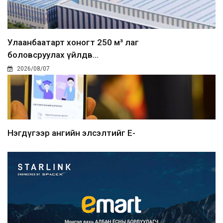
Улаанбаатарт хоногт 250 м³ лаг
боловсруулах үйлдв...
2026/08/07
Нэгдүгээр ангийн элсэлтийг E-
Mongolia-аар зохион б...
2026/08/07