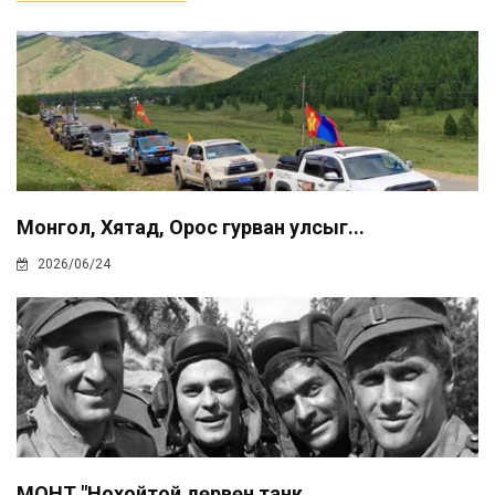
Монгол, Хятад, Орос гурван улсыг...
2026/06/24
МҮОНТ "Нохойтой дөрвөн танк...