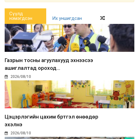
Сүүлд
нэмэгдсэн
Их уншигдсан
Газрын тосны агуулахууд эхнээсээ
ашиглалтад ороход...
2026/08/10
Цэцэрлэгийн цахим бүртгэл өнөөдөр
эхэлнэ
2026/08/10