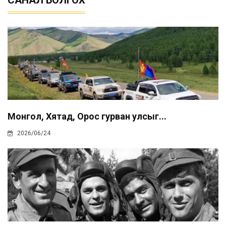
САНАЛ БОЛГОХ
Монгол, Хятад, Орос гурван улсыг...
2026/06/24