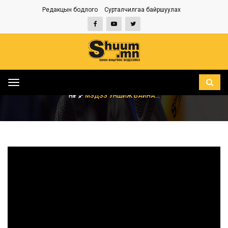
Редакцын бодлого
Сурталчилгаа байршуулах
Toggle
navigation
НҮҮР
МЭДЭЭ УНШИЖ БАЙНА...