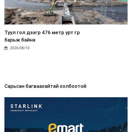
Туул гол дээгүүр 476 метр урт гүүр
барьж байна
2026/08/10
Сарьсан багваахайтай холбоотой
дуудлагыг Нийслэлий...
2026/08/10