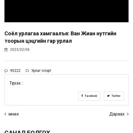
Соёл урлагаа хамгаалъя: Ван Жиан нутгийн
тоорын цэцгийн гар урлал
2023/02/06
95222
Урлаг спорт
Түгээх :
Facebook
Twitter
Өмнөх
Дараах