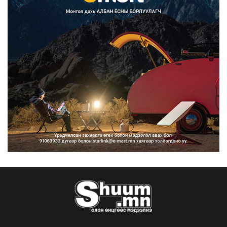
Улсын дугаарын тэгш, сондгойгоор
ангилан хөдөлгөөн...
2026/08/10
Нарантуул, Дүнжингарав, Шинэ 100
айл худалдааны тө...
2026/08/10
КОП17-д ажиллах онцгой байдлын
бүрэлдэхүүн хамтарс...
2026/08/10