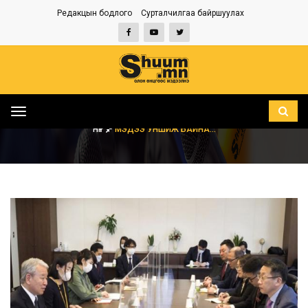
Редакцын бодлого
Сурталчилгаа байршуулах
Toggle
navigation
НҮҮР
МЭДЭЭ УНШИЖ БАЙНА...