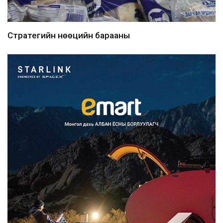
Стратегийн нөөцийн барааны
хяналтыг цахим системээ...
2026/08/06
Монгол Улс COP17 бага хуралд 6.5
тэрбум ам.доллары...
2026/08/06
“Улаанбаатар трам” төсөл