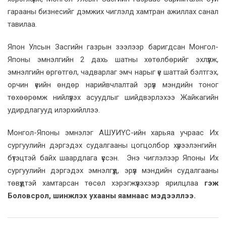
гарааны бизнесийг дэмжих чиглэлд хамтран ажиллах санал
тавилаа.
Япон Улсын Засгийн газрын зээлээр баригдсан Монгол-
Японы эмнэлгийн 2 дахь шатны хөтөлбөрийг эхлүүлж,
эмнэлгийн өргөтгөл, чадварлаг эмч нарыг үе шаттай бэлтгэх,
орчин үеийн өндөр нарийвчлалтай эрүүл мэндийн тоног
төхөөрөмж нийлүүлэх асуудлыг шийдвэрлэхээ Жайкагийн
удирдлагууд илэрхийллээ.
Монгол-Японы эмнэлэг АШУИҮС-ийн харьяа учраас Их
сургуулийн дэргэдэх судалгааны цогцолбор хүрээлэнгийн
бүтэцтэй байх шаардлага үүссэн. Энэ чиглэлээр Японы Их
сургуулийн дэргэдэх эмнэлгүүд, эрүүл мэндийн судалгааны
төвүүдтэй хамтарсан төсөл хэрэгжүүлэхээр ярилцлаа
гэж
Боловсрол, шинжлэх ухааны яамнаас мэдээллээ.