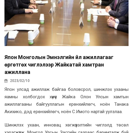
Япон Монголын Эмнэлгийн үйл ажиллагааг
өргөтгөх чиглэлээр Жайкатай хамтран
ажиллана
2023/02/10
Япон улсад ажиллаж байгаа боловсрол, шинжлэх ухааны
яамны холбогдох хүмүүс Жайка Олон Улсын хамтын
ажиллагааны байгууллагын ерөнхийлөгч, ноён Танака
Акихико, дэд ерөнхийлөгч, ноён С.Имото нартай уулзлаа.
Шинжлэх ухаан, инновац хөгжүүлэлтийн чиглэлд төсөл
хэрэгжүүлж, Монгол Улсын Засгийн газраас баримталж буй