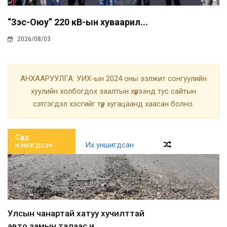
“Зэс-Оюу” 220 кВ-ын хуваарил...
2026/08/03
АНХААРУУЛГА: УИХ-ын 2024 оны ээлжит сонгуулийн
хуулийн холбогдох заалтын хүрээнд тус сайтын
сэтгэгдэл хэсгийг түр хугацаанд хаасан болно.
Сүүлд
нэмэгдсэн
Их уншигдсан
Улсын чанартай хатуу хучилттай
авто замын талаас и...