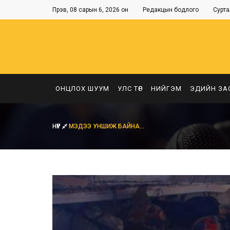
Пүрэв, 08 сарын 6, 2026 он
Редакцын бодлого
Сурта
ОНЦЛОХ ШУУМ
УЛС ТӨР
НИЙГЭМ
ЭДИЙН ЗА
НҮҮР
МЭДЭЭ УНШИЖ БАЙНА...