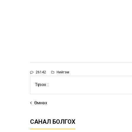
26142
Нийгэм
Түгээх :
Өмнөх
САНАЛ БОЛГОХ