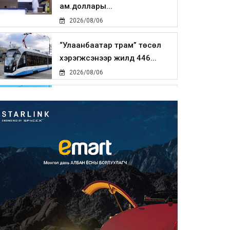
ам.доллары...
2026/08/06
“Улаанбаатар трам” төсөл
хэрэгжсэнээр жилд 446...
2026/08/06
Автомашины улсын дугаар
тэгш тоогоор төгссөн бол ө...
2026/08/06
Улаанбаатарт өдөртөө 29 хэм
дулаан
2026/08/06
Прокурорын байгууллага
өнгөрсөн долоо хоногт 29,44...
2026/08/05