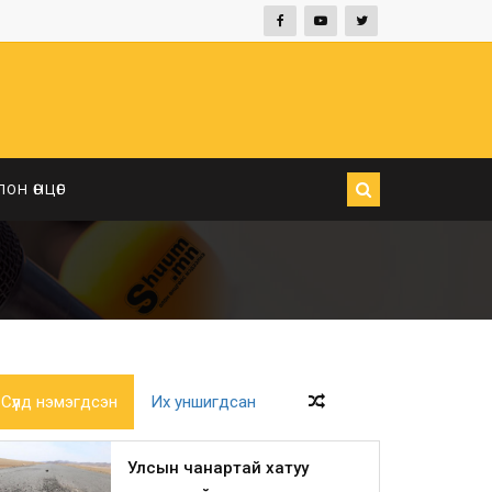
ЛОН ӨНЦӨГ
Сүүлд нэмэгдсэн
Их уншигдсан
Улсын чанартай хатуу