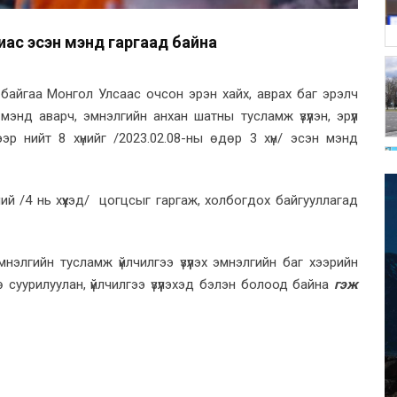
нгиас эсэн мэнд гаргаад байна
байгаа Монгол Улсаас очсон эрэн хайх, аврах баг эрэлч
мэнд аварч, эмнэлгийн анхан шатны тусламж үзүүлэн, эрүүл
эр нийт 8 хүнийг /2023.02.08-ны өдөр 3 хүн/ эсэн мэнд
й /4 нь хүүхэд/ цогцсыг гаргаж, холбогдох байгууллагад
лгийн тусламж үйлчилгээ үзүүлэх эмнэлгийн баг хээрийн
суурилуулан, үйлчилгээ үзүүлэхэд бэлэн болоод байна
гэж