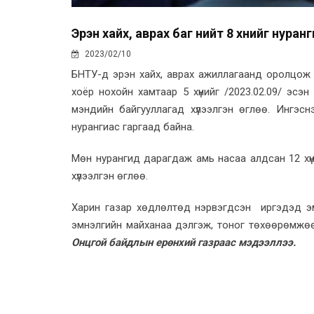
Эрэн хайх, аврах баг нийт 8 хүнийг нура
2023/02/10
БНТУ-д эрэн хайх, аврах ажиллагаанд оролцож 
хоёр нохойн хамтаар 5 хүнийг /2023.02.09/ эсэн 
мэндийн байгууллагад хүлээлгэн өглөө. Ингэснэ
нурангиас гаргаад байна.
Мөн нурангид дарагдаж амь насаа алдсан 12 хүни
хүлээлгэн өглөө.
Харин газар хөдлөлтөд нэрвэгдсэн иргэдэд эмнэ
эмнэлгийн майханаа дэлгэж, тоног төхөөрөмжөө 
Онцгой байдлын ерөнхий газраас мэдээллээ.