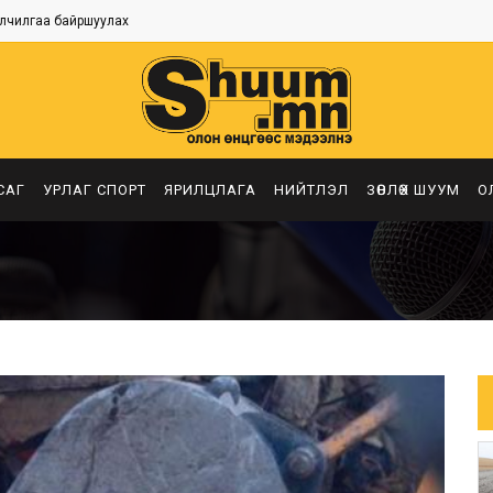
лчилгаа байршуулах
САГ
УРЛАГ СПОРТ
ЯРИЛЦЛАГА
НИЙТЛЭЛ
ЗӨВЛӨХ ШУУМ
О