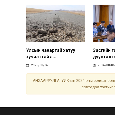
Улсын чанартай хатуу
Засгийн г
хучилттай а...
дуустал с.
2026/08/06
2026/08/06
АНХААРУУЛГА: УИХ-ын 2024 оны ээлжит сонгу
сэтгэгдэл хэсгийг 