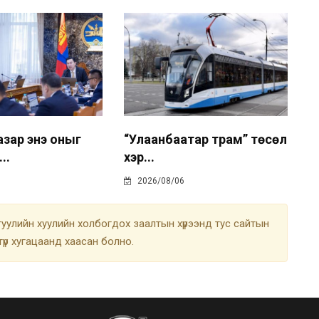
азар энэ оныг
“Улаанбаатар трам” төсөл
..
хэр...
2026/08/06
улийн хуулийн холбогдох заалтын хүрээнд тус сайтын
түр хугацаанд хаасан болно.