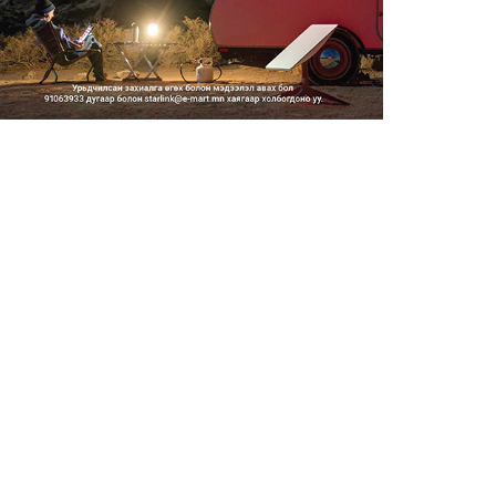
Тэгш, сондгойгоор замын
хөдөлгөөнд оролцох зохицуу...
2026/08/05
Тэгш, сондгойгоор хөдөлгөөнд
оролцуулах зохицуулал...
2026/08/05
Усны ослоор 59 хүн амь насаа
алджээ
2026/08/05
Гадаадын гэр бүлд үрчлэгдсэн
хүүхдүүд танилцах аял...
2026/08/05