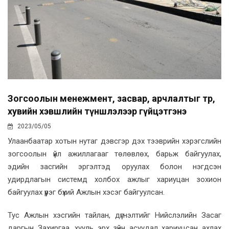
Зогсоолын менежмент, засвар, арчлалтыг төр,
хувийн хэвшлийн түншлэлээр гүйцэтгэнэ
2023/05/05
Улаанбаатар хотын нутаг дэвсгэр дэх тээврийн хэрэгслийн
зогсоолын үйл ажиллагааг төлөвлөх, барьж байгуулах,
эдийн засгийн эргэлтэд оруулах болон нэгдсэн
удирдлагын системд холбох ажлыг хариуцан зохион
байгуулах үүрэг бүхий Ажлын хэсэг байгуулсан.
Тус Ажлын хэсгийн тайлан, дүгнэлтийг Нийслэлийн Засаг
даргын Захиргаа, хууль эрх зүйн асуудал хариуцсан ахлах