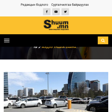
Редакцын бодлого
Сурталчилгаа байршуулах
Toggle
navigation
НҮҮР
МЭДЭЭ УНШИЖ БАЙНА...