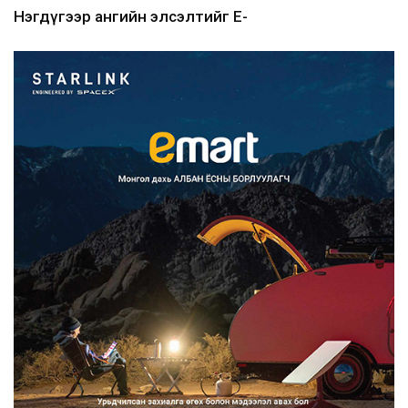
Нэгдүгээр ангийн элсэлтийг E-
Mongolia-аар зохион б...
2026/08/07
Францад иргэд рүү зөвшөөрөлгүй
сурталчилгааны дууд...
2026/08/07
Нийтийн тээврийн Ч:19А чиглэлийн
замналд түр хугац...
2026/08/07