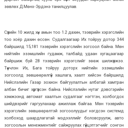
зөвлөх Д.Мөнх-Эрдэнэ танилцуулав.
Сүүлийн 10 жилд хүн амын тоо 1.2 дахин, тээврийн хэрэгслийн
тоо хоёр дахин өссөн. Судалгаагаар Их тойруу дотор 344
байршилд 15,181 тээврийн хэрэгслийн зогсоол байна. Мөн
нийтийн эзэмшлийн гудамж, талбайд удаан хугацаагаар
байршиж буй 28 тээврийн хэрэгслийг зөөж шилжүүлжээ.
Түүнчлэн Их, Бага тойруу доторх нийтийн эзэмшлийн
зогсоолд зөвшөөрөлгүй хашлага, хаалт хийсэн байршилд
Нийслэлийн Газар зохион байгуулалтын албатай хамтран
албан бичиг хүргүүлсэн байна. Нийслэлийн нутаг дэвсгэрийн
хэмжээнд автомат хаалтын судалгааг нэгтгэн, холбогдох
шийдвэрийг гаргуулахаар ажиллаж байгаа. Мөн тээврийн
хэрэгслийн зөвшөөрөлтэй зогсоолуудыг нэгдсэн системд
холбоход шаардлагатай мэдээллийг боловсруулж, авто
зогсоолын менежментийг сайжруулах гүйцэтгэгчийг сонгон