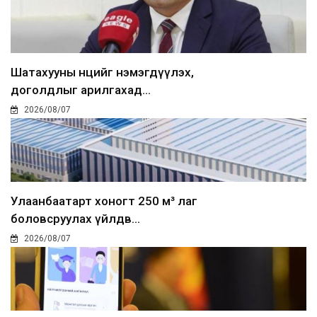
Шатахууны нөөцийг нэмэгдүүлэх,
доголдлыг арилгахад...
2026/08/07
Улаанбаатарт хоногт 250 м³ лаг
боловсруулах үйлдв...
2026/08/07