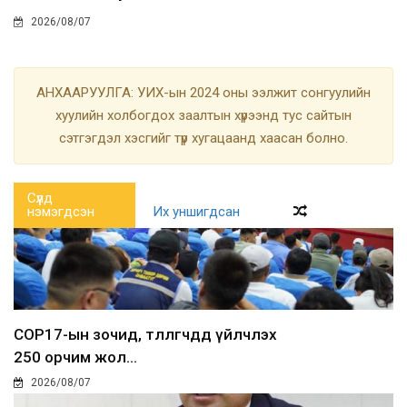
2026/08/07
АНХААРУУЛГА: УИХ-ын 2024 оны ээлжит сонгуулийн
хуулийн холбогдох заалтын хүрээнд тус сайтын
сэтгэгдэл хэсгийг түр хугацаанд хаасан болно.
Сүүлд
нэмэгдсэн
Их уншигдсан
COP17-ын зочид, төлөөлөгчдөд үйлчлэх
250 орчим жол...
2026/08/07