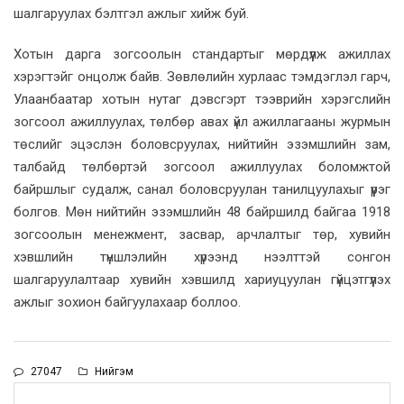
шалгаруулах бэлтгэл ажлыг хийж буй.
Хотын дарга зогсоолын стандартыг мөрдүүлж ажиллах
хэрэгтэйг онцолж байв. Зөвлөлийн хурлаас тэмдэглэл гарч,
Улаанбаатар хотын нутаг дэвсгэрт тээврийн хэрэгслийн
зогсоол ажиллуулах, төлбөр авах үйл ажиллагааны журмын
төслийг эцэслэн боловсруулах, нийтийн эзэмшлийн зам,
талбайд төлбөртэй зогсоол ажиллуулах боломжтой
байршлыг судалж, санал боловсруулан танилцуулахыг үүрэг
болгов. Мөн нийтийн эзэмшлийн 48 байршилд байгаа 1918
зогсоолын менежмент, засвар, арчлалтыг төр, хувийн
хэвшлийн түншлэлийн хүрээнд нээлттэй сонгон
шалгаруулалтаар хувийн хэвшилд хариуцуулан гүйцэтгүүлэх
ажлыг зохион байгуулахаар боллоо.
27047
Нийгэм