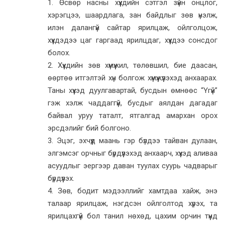
1. Өсвөр насны хүүхдийн сэтгэл зүйн онцлог,
хэрэгцээ, шаардлага, зан байдлыг зөв үнэлж,
илэн далангүй сайтар ярилцаж, ойлголцож,
хүүхдэдээ цаг гаргаад ярилцдаг, хүүхдээ сонсдог
болох.
2. Хүүхдийн зөв хүмүүжил, төлөвшил, бие даасан,
өөртөө итгэлтэй хүн болгож хүмүүжүүлэхэд анхаарах.
Таны хүүхэд дуулгавартай, бусдын өмнөөс “Үгүй”
гэж хэлж чаддаггүй, бусдыг аялдан дагадаг
байвал уруу таталт, ятгалгад амархан орох
эрсдэлийг бий болгоно.
3. Эцэг, эхчүүд маань гэр бүлдээ тайван дулаан,
элгэмсэг орчныг бүрдүүлэхэд анхаарч, хүүхэд аливаа
асуудлыг эергээр даван туулах суурь чадварыг
бүрдүүлэх.
4. Зөв, бодит мэдээллийг хамтдаа хайж, энэ
талаар ярилцаж, нэгдсэн ойлголтод хүрэх, та
ярилцахгүй бол танил нөхөд, цахим орчин түүнд