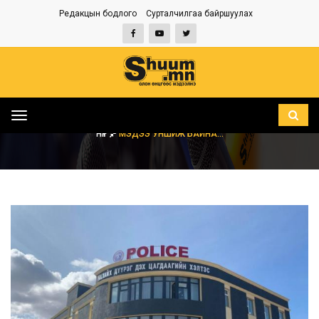
Редакцын бодлого
Сурталчилгаа байршуулах
Toggle
navigation
НҮҮР
МЭДЭЭ УНШИЖ БАЙНА...