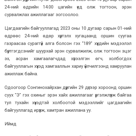
24-ний өдрийн 14.00 цагийн үед олж тогтоон, эрэн
сурвалжлах ажиллагааг зогсоолоо.
Цагдаагийн байгууллагад 2023 оны 10 дугаар сарын 01-ний
өдрөөс 24-ний өдөр хүртэлх хугацаанд оршин суугаа
газраасаа сураггүй алга болсон гэх “189” хүүхдийн мэдээлэл
бүртгэгдсэнийг шуурхай эрэн сурвалжилж, олж тогтоон эцэг
эх, асран хамгаалагчдад хүлээлгэн өгч, холбогдох
байгууллагын хүүхэд хамгааллын хариу үйлчилгээнд хамруулан
ажиллаж байна.
Одоогоор Сонгинохайрхан дүүргийн 29 дүгээр хороонд оршин
суух "Э" гэх охиныг эрэн хайх ажиллагааг үргэлжлүүлж байгаа
тул тухайн хүүхэдтэй холбоотой мэдээллийг цагдаагийн
байгууллагад ирүүлж, хамтран ажиллана уу.
Иймд