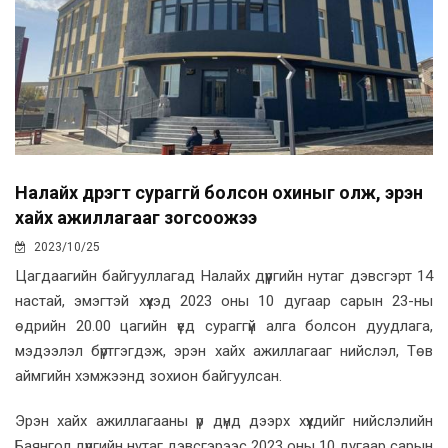
Налайх дүүрэгт сураггүй болсон охиныг олж, эрэн
хайх ажиллагааг зогсоожээ
2023/10/25
Цагдаагийн байгууллагад Налайх дүүргийн нутаг дэвсгэрт 14
настай, эмэгтэй хүүхэд 2023 оны 10 дугаар сарын 23-ны
өдрийн 20.00 цагийн үед сураггүй алга болсон дуудлага,
мэдээлэл бүртгэгдэж, эрэн хайх ажиллагааг нийслэл, Төв
аймгийн хэмжээнд зохион байгуулсан.
Эрэн хайх ажиллагааны үр дүнд дээрх хүүхдийг нийслэлийн
Баянгол дүүргийн нутаг дэвсгэрээс 2023 оны 10 дугаар сарын