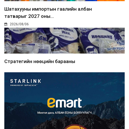
Шатахууны импортын гаалийн албан
татварыг 2027 оны...
2026/08/06
Стратегийн нөөцийн барааны
хяналтыг цахим системээ...
2026/08/06
Монгол Улс COP17 бага хуралд 6.5
тэрбум ам.доллары...
2026/08/06