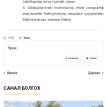
тайлбарлаж өгнө гэдгийг санах.
5. Шаардлагатай тохиолдолд ичиж сандралгүй
мэргэжлийн байгууллагад хандахыг цагдаагийн
байгууллагаас зөвлөж байна.
1121
Факт
Түгээх :
Facebook
Twitter
Өмнөх
Дараах
САНАЛ БОЛГОХ