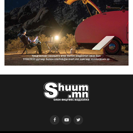
“Улаанбаатар трам” төсөл
хэрэгжсэнээр жилд 446...
2026/08/06
Автомашины улсын дугаар тэгш
тоогоор төгссөн бол ө...
2026/08/06