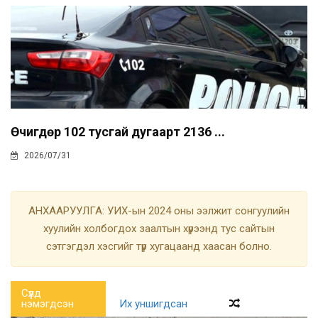
Өчигдөр 102 тусгай дугаарт 2136 ...
2026/07/31
АНХААРУУЛГА: УИХ-ын 2024 оны ээлжит сонгуулийн
хуулийн холбогдох заалтын хүрээнд тус сайтын
сэтгэгдэл хэсгийг түр хугацаанд хаасан болно.
Сүүлд
нэмэгдсэн
Их уншигдсан