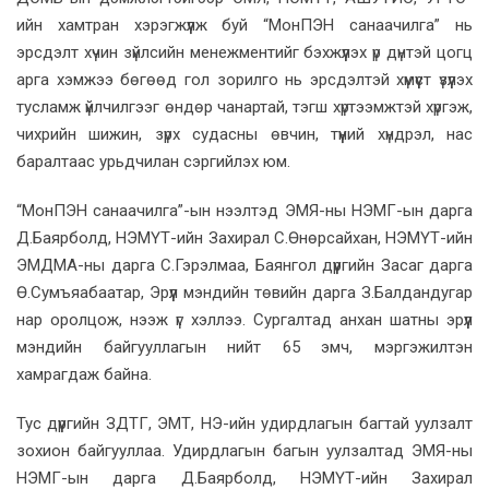
ийн хамтран хэрэгжүүлж буй “МонПЭН санаачилга” нь
эрсдэлт хүчин зүйлсийн менежментийг бэхжүүлэх үр дүнтэй цогц
арга хэмжээ бөгөөд гол зорилго нь эрсдэлтэй хүмүүст үзүүлэх
тусламж үйлчилгээг өндөр чанартай, тэгш хүртээмжтэй хүргэж,
чихрийн шижин, зүрх судасны өвчин, түүний хүндрэл, нас
баралтаас урьдчилан сэргийлэх юм.
“МонПЭН санаачилга”-ын нээлтэд ЭМЯ-ны НЭМГ-ын дарга
Д.Баярболд, НЭМҮТ-ийн Захирал С.Өнөрсайхан, НЭМҮТ-ийн
ЭМДМА-ны дарга С.Гэрэлмаа, Баянгол дүүргийн Засаг дарга
Ө.Сумъяабаатар, Эрүүл мэндийн төвийн дарга З.Балдандугар
нар оролцож, нээж үг хэллээ. Сургалтад анхан шатны эрүүл
мэндийн байгууллагын нийт 65 эмч, мэргэжилтэн
хамрагдаж байна.
Тус дүүргийн ЗДТГ, ЭМТ, НЭ-ийн удирдлагын багтай уулзалт
зохион байгууллаа. Удирдлагын багын уулзалтад ЭМЯ-ны
НЭМГ-ын дарга Д.Баярболд, НЭМҮТ-ийн Захирал