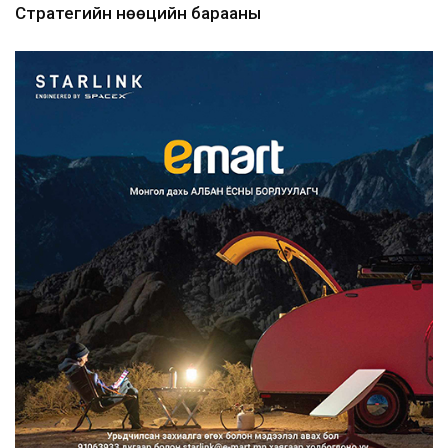
Стратегийн нөөцийн барааны
хяналтыг цахим системээ...
2026/08/06
Монгол Улс COP17 бага хуралд 6.5
тэрбум ам.доллары...
2026/08/06
“Улаанбаатар трам” төсөл
хэрэгжсэнээр жилд 446...
2026/08/06