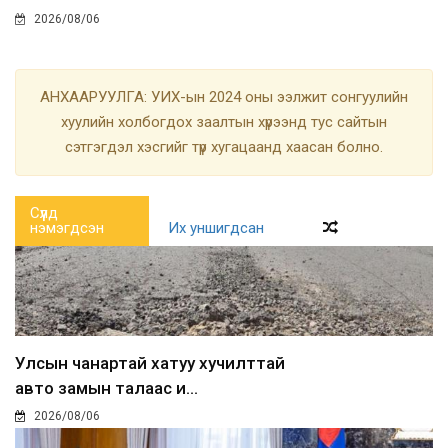
2026/08/06
АНХААРУУЛГА: УИХ-ын 2024 оны ээлжит сонгуулийн
хуулийн холбогдох заалтын хүрээнд тус сайтын
сэтгэгдэл хэсгийг түр хугацаанд хаасан болно.
Сүүлд
нэмэгдсэн
Их уншигдсан
Улсын чанартай хатуу хучилттай
авто замын талаас и...
2026/08/06