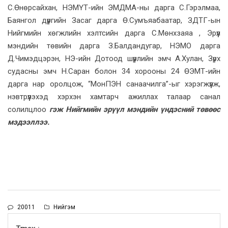
С.Өнөрсайхан, НЭМҮТ-ийн ЭМДМА-ны дарга С.Гэрэлмаа,
Баянгол дүүргийн Засаг дарга Ө.Сумъяабаатар, ЗДТГ-ын
Нийгмийн хөгжлийн хэлтсийн дарга С.Мөнхзаяа , Эрүүл
мэндийн төвийн дарга З.Балдандугар, НЭМО дарга
Д.Чимэдцэрэн, НЭ-ийн Дотоод шүүрлийн эмч А.Хулан, Зүрх
судасны эмч Н.Саран болон 34 хорооны 24 ӨЭМТ-ийн
дарга нар оролцож, “МонПЭН санаачилга”-ыг хэрэгжүүлж,
нэвтрүүлэхэд хэрхэн хамтарч ажиллах талаар санал
солилцлоо
гэж Нийгмийн эрүүл мэндийн үндэсний төвөөс
мэдээллээ.
20011
Нийгэм