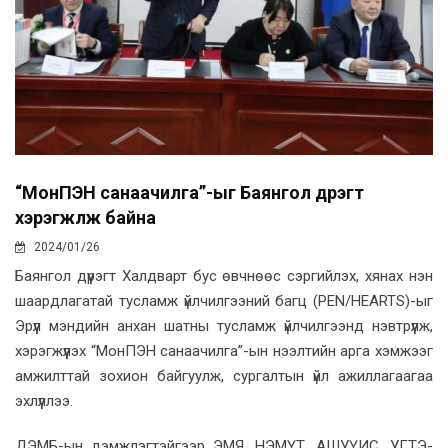
“МонПЭН санаачилга”-ыг Баянгол дүүрэгт
хэрэгжүүлж байна
2024/01/26
Баянгол дүүрэгт Халдварт бус өвчнөөс сэргийлэх, хянах нэн
шаардлагатай тусламж үйлчилгээний багц (PEN/HEARTS)-ыг
Эрүүл мэндийн анхан шатны тусламж үйлчилгээнд нэвтрүүлж,
хэрэгжүүлэх “МонПЭН санаачилга”-ын нээлтийн арга хэмжээг
амжилттай зохион байгуулж, сургалтын үйл ажиллагаагаа
эхлүүллээ.
ДЭМБ-ын дэмжлэгтэйгээр ЭМЯ, НЭМҮТ, АШУҮИС, УГТЭ-