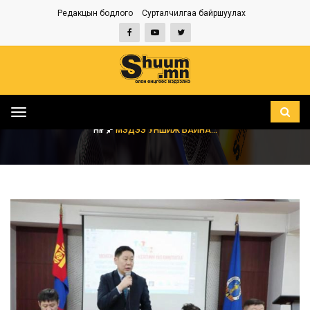
Редакцын бодлого
Сурталчилгаа байршуулах
Toggle
navigation
НҮҮР
МЭДЭЭ УНШИЖ БАЙНА...