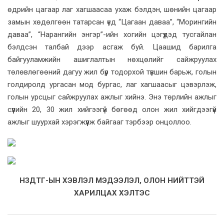
өдрийн цагаар лаг хагшаасаа ухаж бэлдэн, шөнийн цагаар
замын хөдөлгөөн татарсан үед “Цагаан даваа”, “Морингийн
даваа”, “Нарангийн энгэр”-ийн хогийн цэгүүдэд тусгайлан
бэлдсэн талбай дээр асгаж буй. Цаашид барилга
байгууламжийн ашиглалтын нөхцөлийг сайжруулах
төлөвлөгөөний дагуу жил бүр тодорхой түвшин барьж, голын
голдиролд ургасан мод бургас, лаг хагшаасыг цэвэрлэж,
голын урсцыг сайжруулах ажлыг хийнэ. Энэ төрлийн ажлыг
сүүлийн 20, 30 жил хийгээгүй бөгөөд олон жил хийгдээгүй
ажлыг шуурхай хэрэгжүүлж байгааг тэрбээр онцоллоо.
НЗДТГ-ЫН ХЭВЛЭЛ МЭДЭЭЛЭЛ, ОЛОН НИЙТТЭЙ
ХАРИЛЦАХ ХЭЛТЭС