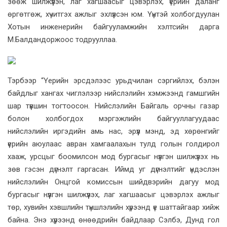
зөөж шилжүүлэн, лаг хагшаасыг цэвэрлэх, үерийн даланг
өргөтгөж, хүчитгэх ажлыг эхлүүлсэн юм. Үүнтэй холбогдуулан
Хотын инженерийн байгууламжийн хэлтсийн дарга
М.Балдандоржоос тодрууллаа.
Тэрбээр “Үерийн эрсдэлээс урьдчилан сэргийлэх, бэлэн
байдлыг хангах чиглэлээр нийслэлийн хэмжээнд гамшгийн
шар түвшин тогтоосон. Нийслэлийн Байгаль орчны газар
болон холбогдох мэргэжлийн байгууллагуудаас
нийслэлийн иргэдийн амь нас, эрүүл мэнд, эд хөрөнгийг
үерийн аюулаас авран хамгаалахын тулд голын голдирол
хааж, урсцыг боомилсон мод бургасыг нүүлгэн шилжүүлэх нь
зөв гэсэн дүгнэлт гаргасан. Иймд уг дүгнэлтийг үндэслэн
нийслэлийн Онцгой комиссын шийдвэрийн дагуу мод
бургасыг нүүлгэн шилжүүлэх, лаг хагшаасыг цэвэрлэх ажлыг
төр, хувийн хэвшлийн түншлэлийн хүрээнд үе шаттайгаар хийж
байна. Энэ хүрээнд өнөөдрийн байдлаар Сэлбэ, Дунд гол