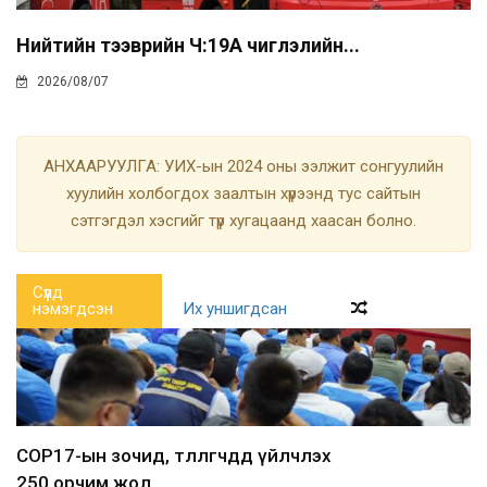
Нийтийн тээврийн Ч:19А чиглэлийн...
2026/08/07
АНХААРУУЛГА: УИХ-ын 2024 оны ээлжит сонгуулийн
хуулийн холбогдох заалтын хүрээнд тус сайтын
сэтгэгдэл хэсгийг түр хугацаанд хаасан болно.
Сүүлд
нэмэгдсэн
Их уншигдсан
COP17-ын зочид, төлөөлөгчдөд үйлчлэх
250 орчим жол...