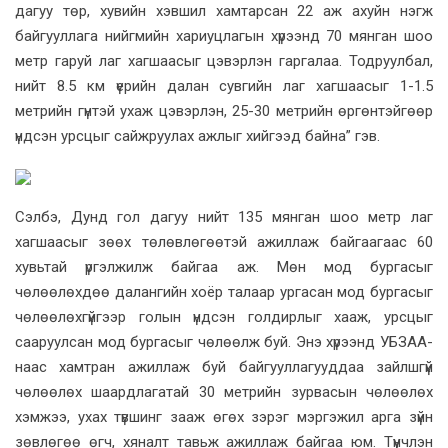
дагуу төр, хувийн хэвшил хамтарсан 22 аж ахуйн нэгж
байгууллага нийгмийн хариуцлагын хүрээнд 70 мянган шоо
метр гаруй лаг хагшаасыг цэвэрлэн гаргалаа. Тодруулбал,
нийт 8.5 км үерийн далан сувгийн лаг хагшаасыг 1-1.5
метрийн гүнтэй ухаж цэвэрлэн, 25-30 метрийн өргөнтэйгөөр
үндсэн урсцыг сайжруулах ажлыг хийгээд байна” гэв.
Сэлбэ, Дунд гол дагуу нийт 135 мянган шоо метр лаг
хагшаасыг зөөх төлөвлөгөөтэй ажиллаж байгаагаас 60
хувьтай үргэлжилж байгаа аж. Мөн мод бургасыг
чөлөөлөхдөө далангийн хоёр талаар ургасан мод бургасыг
чөлөөлөхгүйгээр голын үндсэн голдирлыг хааж, урсцыг
сааруулсан мод бургасыг чөлөөлж буй. Энэ хүрээнд УБЗАА-
наас хамтран ажиллаж буй байгууллагууддаа зайлшгүй
чөлөөлөх шаардлагатай 30 метрийн зурвасын чөлөөлөх
хэмжээ, ухах түвшинг зааж өгөх зэрэг мэргэжил арга зүйн
зөвлөгөө өгч, хяналт тавьж ажиллаж байгаа юм. Түүнчлэн