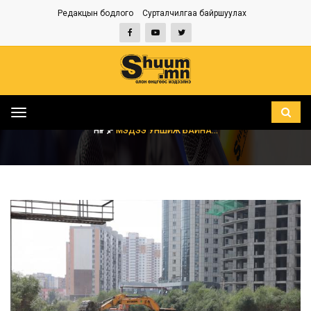
Редакцын бодлого
Сурталчилгаа байршуулах
Toggle
navigation
НҮҮР
МЭДЭЭ УНШИЖ БАЙНА...