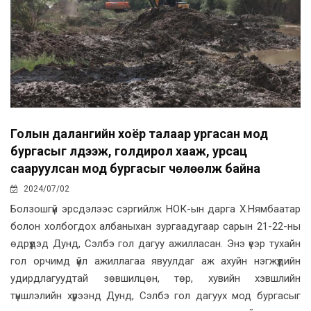
Голын далангийн хоёр талаар ургасан мод
бургасыг үлдээж, голдирол хааж, урсац
сааруулсан мод бургасыг чөлөөлж байна
2024/07/02
Болзошгүй эрсдэлээс сэргийлж НОК-ын дарга Х.Нямбаатар
болон холбогдох албаныхан зургаадугаар сарын 21-22-ны
өдрүүдэд Дунд, Сэлбэ гол дагуу ажилласан. Энэ үеэр тухайн
гол орчимд үйл ажиллагаа явуулдаг аж ахуйн нэгжүүдийн
удирдлагуудтай зөвшилцөн, төр, хувийн хэвшлийн
түншлэлийн хүрээнд Дунд, Сэлбэ гол дагуух мод бургасыг