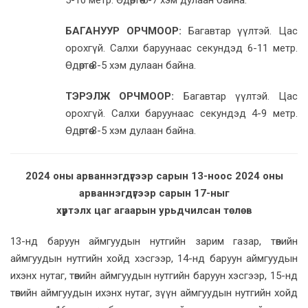
БАГАНУУР ОРЧМООР:
Багавтар үүлтэй. Цас
орохгүй. Салхи баруунаас секундэд 6-11 метр.
Өдөртөө 3-5 хэм дулаан байна.
ТЭРЭЛЖ ОРЧМООР:
Багавтар үүлтэй. Цас
орохгүй. Салхи баруунаас секундэд 4-9 метр.
Өдөртөө 3-5 хэм дулаан байна.
2024 оны арваннэгдүгээр сарын 13-ноос 2024 оны
арваннэгдүгээр сарын 17-ныг
хүртэлх цаг агаарын урьдчилсан төлөв
13-нд баруун аймгуудын нутгийн зарим газар, төвийн
аймгуудын нутгийн хойд хэсгээр, 14-нд баруун аймгуудын
ихэнх нутаг, төвийн аймгуудын нутгийн баруун хэсгээр, 15-нд
төвийн аймгуудын ихэнх нутаг, зүүн аймгуудын нутгийн хойд