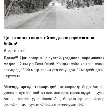
Цаг агаарын аюултай үзэгдлээс сэрэмжлүүлж
байна!
2024/11/12
Дохио!!! Цаг агаарын аюултай үзэгдлээс сэрэмжлүүлэх
мэдээ:
12-ны өдөр Баян-Өлгий, Ховдын хойд хэсгээр салхи
секундэд 18-20 метр, зарим үед секундэд 24 метрийг давж
ширүүснэ.
Малчид, иргэд, тээвэрчдийн анхааралд:
Өнөөдөр Алтайн
уулархаг нутгаар нойтон цас, цас орж, цасан шуурга шуурч,
Алтайн салбар уулс болон Арц богдын өвөр хоолойгоор
хүчтэй салхи, шуургатай байхыг анхааруулж байна.