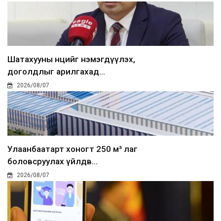
Шатахууны нөөцийг нэмэгдүүлэх,
доголдлыг арилгахад...
2026/08/07
Улаанбаатарт хоногт 250 м³ лаг
боловсруулах үйлдв...
2026/08/07