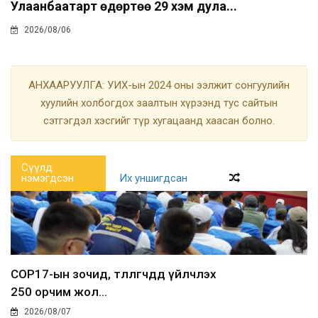
Улаанбаатарт өдөртөө 29 хэм дула...
2026/08/06
АНХААРУУЛГА: УИХ-ын 2024 оны ээлжит сонгуулийн
хуулийн холбогдох заалтын хүрээнд тус сайтын
сэтгэгдэл хэсгийг түр хугацаанд хаасан болно.
Сүүлд
нэмэгдсэн
Их уншигдсан
COP17-ын зочид, төлөөлөгчдөд үйлчлэх
250 орчим жол...
2026/08/07