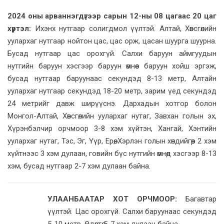
2024 оны арваннэгдүгээр сарын 12-ны 08 цагаас 20 цаг
хүртэл:
Ихэнх нутгаар солигдмол үүлтэй. Алтай, Хөвсгөлийн
уулархаг нутгаар нойтон цас, цас орж, цасан шуурга шуурна.
Бусад нутгаар цас орохгүй. Салхи баруун аймгуудын
нутгийн баруун хэсгээр баруун өмнөөс баруун хойш эргэж,
бусад нутгаар баруунаас секундэд 8-13 метр, Алтайн
уулархаг нутгаар секундэд 18-20 метр, зарим үед секундэд
24 метрийг давж ширүүснэ. Дархадын хотгор болон
Монгол-Алтай, Хөвсгөлийн уулархаг нутаг, Завхан голын эх,
Хүрэнбэлчир орчмоор 3-8 хэм хүйтэн, Хангай, Хэнтийн
уулархаг нутаг, Тэс, Эг, Үүр, Ерөө, Хэрлэн голын хөндийгөөр 2 хэм
хүйтнээс 3 хэм дулаан, говийн бүс нутгийн өмнөд хэсгээр 8-13
хэм, бусад нутгаар 2-7 хэм дулаан байна.
УЛААНБААТАР ХОТ ОРЧМООР:
Багавтар
үүлтэй. Цас орохгүй. Салхи баруунаас секундэд
5-10 метр. Өдөртөө 5-7 хэм дулаан байна.