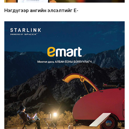
Нэгдүгээр ангийн элсэлтийг E-
Mongolia-аар зохион б...
2026/08/07
Францад иргэд рүү зөвшөөрөлгүй
сурталчилгааны дууд...
2026/08/07
Нийтийн тээврийн Ч:19А чиглэлийн
замналд түр хугац...