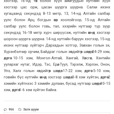
хэсгээр, 16-нд төв болон зүүн аймгуудын нутгийн зүүн
хэсгээр цас орж, цасан шуурга шуурна. Салхи ихэнх
хугацаанд секундэд 8-13 метр, 13, 14-нд Алтайн салбар
уулс болон Арц богдын өвөр хоолойгоор, 15-нд Алтайн
салбар уулс болон говь, тал, хээрийн нутгаар түр зуур
секундэд 16-18 метр хүрч ширүүсэж, нутгийн өмнөд хэсгээр
шороон шуурга шуурна. 14-нд нутгийн баруун хэсгээр, 15-нд
ихэнх нутгаар хүйтэрч Дархадын хотгор, Завхан голын эх,
Хүрэнбэлчир орчим, Байдраг голын хөндийгөөр шөнөдөө 24-29 хэм,
өдөртөө 10-15 хэм, Монгол-Алтай, Хангай, Хөвсгөл, Хэнтийн
уулархаг нутаг, Идэр, Тэс, Ерөө, Туул, Тэрэлж, Хэрлэн, Онон,
Улз, Халх голын хөндийгөөр шөнөдөө 17-22 хэм, өдөртөө 5-10 хэм,
говийн бүс нутгийн өмнөд хэсгээр шөнөдөө 3-8 хэм хүйтэн, өдөртөө 2
хэмийн хүйтнээс 3 хэмийн дулаан, бусад нутгаар шөнөдөө 10-15
хэм, өдөртөө 1-6 хэм хүйтэн байна.
966
Зөвлөх шуум