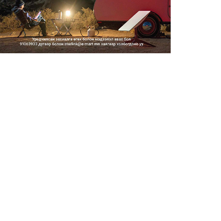
Тэгш, сондгойгоор замын
хөдөлгөөнд оролцох зохицуу...
2026/08/05
Тэгш, сондгойгоор хөдөлгөөнд
оролцуулах зохицуулал...
2026/08/05
Усны ослоор 59 хүн амь насаа
алджээ
2026/08/05
Гадаадын гэр бүлд үрчлэгдсэн
хүүхдүүд танилцах аял...
2026/08/05