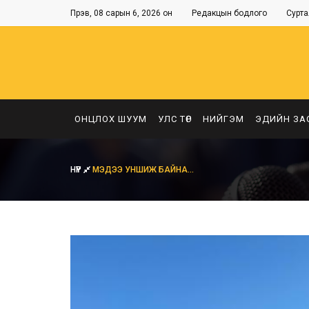
Пүрэв, 08 сарын 6, 2026 он
Редакцын бодлого
Сурта
ОНЦЛОХ ШУУМ
УЛС ТӨР
НИЙГЭМ
ЭДИЙН ЗА
НҮҮР
МЭДЭЭ УНШИЖ БАЙНА...