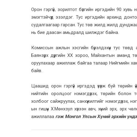
Орон гэргүй, зорилтот бүлгийн иргэдийн 90 хувь н
эмэгтэйчүүд эзэлдэг. Тус иргэдийн архинд донт
судалгаагаар гарсан. Тус төв жилд жилд дунджаа
нь бие даасан амьдралд шилждэг байна.
Комиссын ажлын хэсгийн бүрэлдэхүүн тус төвд
Баянзүрх дүүргийн XX хороо, Майхантын аманд 
оруулахаар ажиллаж байгаа талаар Нийгмийн ха
байв.
Цаашид орон гэргүй иргэдэд үзүүлж буй төрийн ү
нийтийн оролцоог нэмэгдүүлэх, төрийн болон 
холбоог сайжруулах, санхүүжилтийг нэмэгдүүлэх, 
ын гишүүн Х.Мөнхзул хүлээн авч, хүний эрх, эрх
ажиллалаа
гэж Монгол Улсын Хүний эрхийн үнд