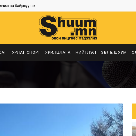
лчилгаа байршуулах
САГ
УРЛАГ СПОРТ
ЯРИЛЦЛАГА
НИЙТЛЭЛ
ЗӨВЛӨХ ШУУМ
О