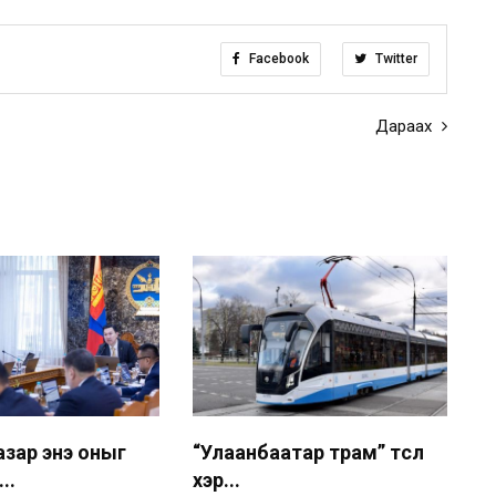
Facebook
Twitter
Дараах
азар энэ оныг
“Улаанбаатар трам” төсөл
..
хэр...