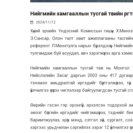
Нийгмийн хамгааллын тусгай төвийн өргө
2024/11/12
Хүний эрхийн Үндэсний Комиссын гишүүн Х.Мөнх
Э.Сансар, Олон талт хамт ажиллагааны тасгий
референт Л.Мөнхтулга нарын бүрэлдэхүүн Нийгми
тулгамдаж буй асуудал, авч хэрэгжүүлэх арга хэмж
Нийгмийн хамгааллын тусгай төв нь Монгол 
Нийслэлийн Засаг даргын 2003 оны 417 дугаар
тэнэмэл амьдралтай иргэдийг бүртгэлжүүлэн, т
үйлчилгээ үзүүлэх чиглэлээр байгуулагдсан тусгай с
Өөрийн гэсэн гэр оронгүй, эрхэлсэн тодорхой ажи
эмзэг бүлгийн иргэдийг нийгэмшүүлэх, тэднийг
баримтжуулах, эрүүл мэнд, сэтгэл зүй, сургалт, с
хэргээс урьдчилан сэргийлэх зэрэг 12 үйлчилгээ үзү