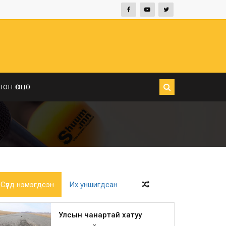
ЛОН ӨНЦӨГ
Сүүлд нэмэгдсэн
Их уншигдсан
Улсын чанартай хатуу