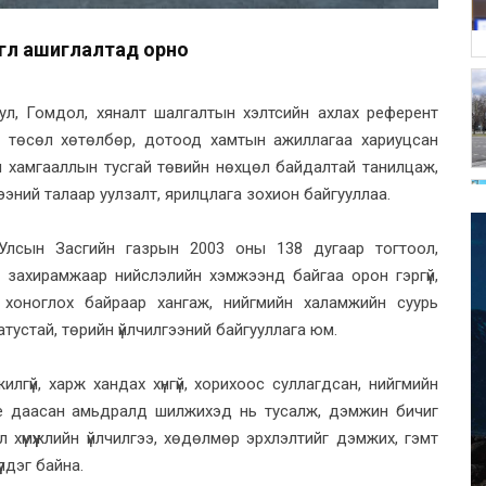
тгөл ашиглалтад орно
зул, Гомдол, хяналт шалгалтын хэлтсийн ахлах референт
н төсөл хөтөлбөр, дотоод хамтын ажиллагаа хариуцсан
йн хамгааллын тусгай төвийн нөхцөл байдалтай танилцаж,
ээний талаар уулзалт, ярилцлага зохион байгууллаа.
Улсын Засгийн газрын 2003 оны 138 дугаар тогтоол,
 захирамжаар нийслэлийн хэмжээнд байгаа орон гэргүй,
үр хоноглох байраар хангаж, нийгмийн халамжийн суурь
татустай, төрийн үйлчилгээний байгууллага юм.
лгүй, харж хандах хүнгүй, хорихоос суллагдсан, нийгмийн
 бие даасан амьдралд шилжихэд нь тусалж, дэмжин бичиг
оёл хүмүүжлийн үйлчилгээ, хөдөлмөр эрхлэлтийг дэмжих, гэмт
үлдэг байна.