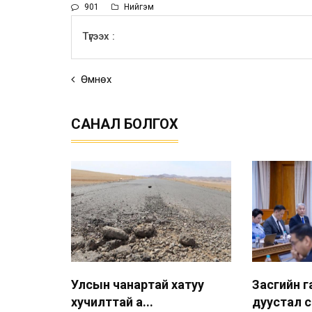
901
Нийгэм
Түгээх :
Өмнөх
САНАЛ БОЛГОХ
Улсын чанартай хатуу
Засгийн г
хучилттай а...
дуустал с.