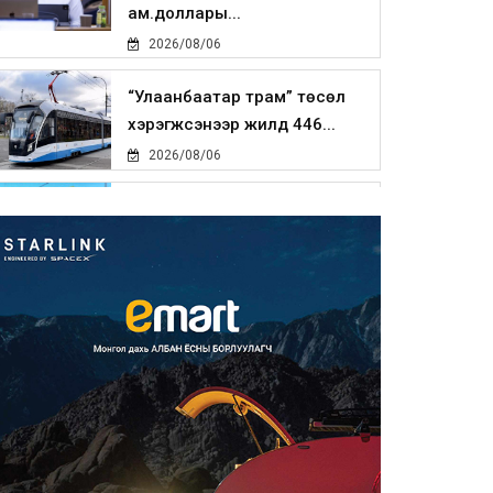
ам.доллары...
2026/08/06
“Улаанбаатар трам” төсөл
хэрэгжсэнээр жилд 446...
2026/08/06
Автомашины улсын дугаар
тэгш тоогоор төгссөн бол ө...
2026/08/06
Улаанбаатарт өдөртөө 29 хэм
дулаан
2026/08/06
Прокурорын байгууллага
өнгөрсөн долоо хоногт 29,44...
2026/08/05