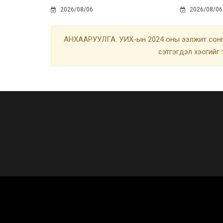
2026/08/06
2026/08/06
АНХААРУУЛГА: УИХ-ын 2024 оны ээлжит сонгу
сэтгэгдэл хэсгийг 