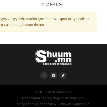
2026/08/06
улийн хуулийн холбогдох заалтын хүрээнд тус сайтын
түр хугацаанд хаасан болно.
© 2011-2026 Shuum.mn
Зохиогчийн эрх хуулиар хамгаалагдсан.
Мэдээлэл хуулбарлан ашиглахыг хориглоно.