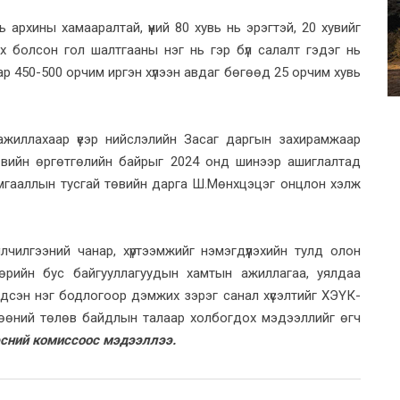
ь архины хамааралтай, үүний 80 хувь нь эрэгтэй, 20 хувийг
ох болсон гол шалтгааны нэг нь гэр бүл салалт гэдэг нь
р 450-500 орчим иргэн хүлээн авдаг бөгөөд 25 орчим хувь
 ажиллахаар үеэр нийслэлийн Засаг даргын захирамжаар
төвийн өргөтгөлийн байрыг 2024 онд шинээр ашиглалтад
мгааллын тусгай төвийн дарга Ш.Мөнхцэцэг онцлон хэлж
йлчилгээний чанар, хүртээмжийг нэмэгдүүлэхийн тулд олон
төрийн бус байгууллагуудын хамтын ажиллагаа, уялдаа
нэгдсэн нэг бодлогоор дэмжих зэрэг санал хүсэлтийг ХЭҮК-
 чөлөөний төлөв байдлын талаар холбогдох мэдээллийг өгч
эсний комиссоос мэдээллээ.