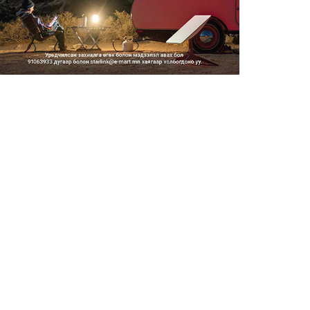
Тэгш, сондгойгоор замын
хөдөлгөөнд оролцох зохицуу...
2026/08/05
Тэгш, сондгойгоор хөдөлгөөнд
оролцуулах зохицуулал...
2026/08/05
Усны ослоор 59 хүн амь насаа
алджээ
2026/08/05
Гадаадын гэр бүлд үрчлэгдсэн
хүүхдүүд танилцах аял...
2026/08/05