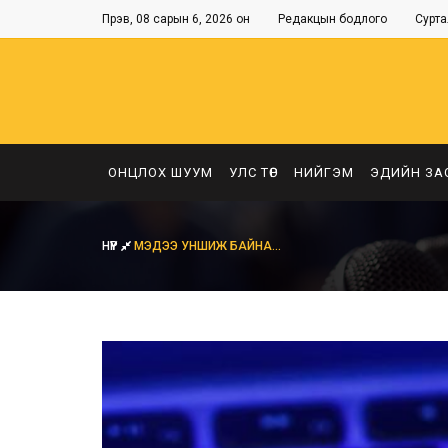
Пүрэв, 08 сарын 6, 2026 он
Редакцын бодлого
Сурта
ОНЦЛОХ ШУУМ
УЛС ТӨР
НИЙГЭМ
ЭДИЙН ЗА
НҮҮР
МЭДЭЭ УНШИЖ БАЙНА...