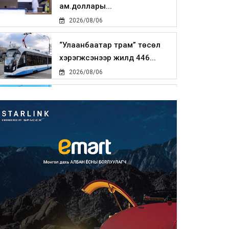
ам.доллары...
2026/08/06
“Улаанбаатар трам” төсөл
хэрэгжсэнээр жилд 446...
2026/08/06
Автомашины улсын дугаар
тэгш тоогоор төгссөн бол ө...
2026/08/06
Улаанбаатарт өдөртөө 29 хэм
дулаан
2026/08/06
Прокурорын байгууллага
өнгөрсөн долоо хоногт 29,44...
2026/08/05