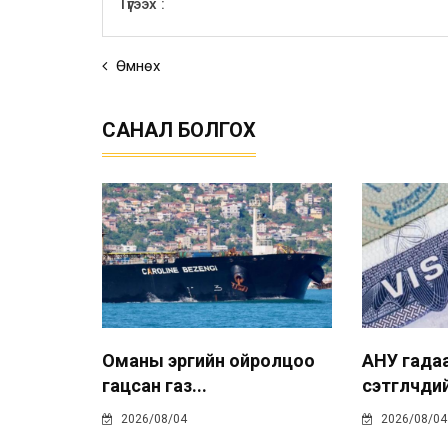
Түгээх :
Өмнөх
САНАЛ БОЛГОХ
Оманы эргийн ойролцоо
АНУ гада
гацсан газ...
сэтгүүлчдий
2026/08/04
2026/08/04