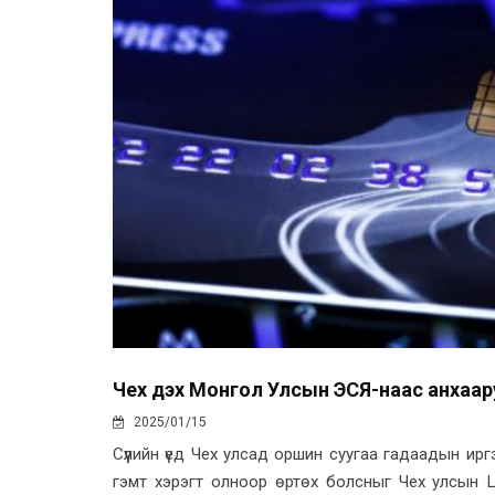
Чех дэх Монгол Улсын ЭСЯ-наас анхаа
2025/01/15
Сүүлийн үед Чех улсад оршин суугаа гадаадын иргэ
гэмт хэрэгт олноор өртөх болсныг Чех улсын Ц