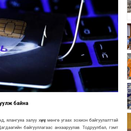
руулж байна
д, ялангуяа залуу хүмүүс мөнгө угаах зохион байгуулалттай
агдаагийн байгууллагаас анхааруулав. Тодруулбал, гэмт