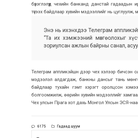
бүлэглэлүүд чехийн банканд данстай гадаадын и
түгээх байдлаар хувийн мэдээллийг нь цуглуулж, 
Энэ нь ихэнхдээ Телеграм аппликэй
“Та их хэмжээний мөнгө олохыг хү
зориулсан ажлын байрны санал, асуу
Телеграм аппликэйшн дээр чех хэлээр бичсэн о
мэдээлэл алдагдаж, банкны дансыг тань мөнгө
байдлаар тухайн гэмт хэрэгт оролцсон хэмэ
болгоомжилж, өөрийн хувийн мэдээллийг хамгаал
Чех улсын Прага хот дахь Монгол Улсын ЭСЯ-наа
6175
Гадаад шуум