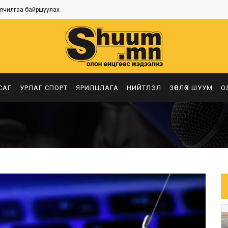
лчилгаа байршуулах
САГ
УРЛАГ СПОРТ
ЯРИЛЦЛАГА
НИЙТЛЭЛ
ЗӨВЛӨХ ШУУМ
О