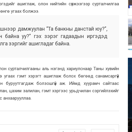
ргэдийг ашиглаж, олон нийтийн сүлжээгээр сурталчилгаа
мөнгө угаах болжээ.
шнээр дамжуулан “Та банкны данстай юу?”,
сч байна уу?” гэх зэрэг гадаадын иргэдэд
лга зэргийг ашигладаг байна.
лон сурталчилгааны аль нэгэнд хариулснаар Таны хувийн
 угаах гэмт хэрэгт ашиглаж болох бөгөөд санамсаргүй
эн буруутгагдаж болзошгүй аж. Иймд хуурамч сайтаас
ан, цахим залилан, гэмт хэргээс урьдчилан сэргийлэхийг
с анхаарууллаа.