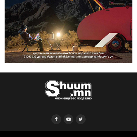
Нийтийн тээврийн Ч:19А чиглэлийн
замналд түр хугац...
2026/08/07
Автомашины улсын дугаар сондгой
тоогоор төгссөн бо...
2026/08/07