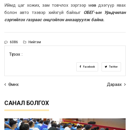
Иймд цаг хожих, зам товчлох зэргээр мөсөн дээгүүр явах
болон авто тээвэр хийхгүй байхыг
ОБЕГ-ын Урьдчилан
сэргийлэх газраас онцгойлон анхааруулж байна.
6086
Нийгэм
Түгээх :
Facebook
Twitter
Өмнөх
Дараах
САНАЛ БОЛГОХ