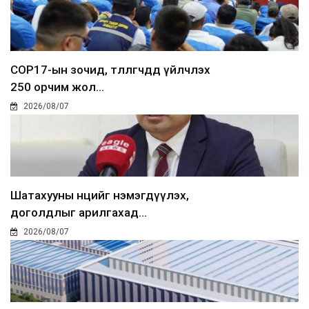
COP17-ын зочид, төлөөлөгчдөд үйлчлэх
250 орчим жол...
2026/08/07
Шатахууны нөөцийг нэмэгдүүлэх,
доголдлыг арилгахад...
2026/08/07