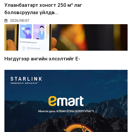
Улаанбаатарт хоногт 250 м³ лаг
боловсруулах үйлдв...
2026/08/07
Нэгдүгээр ангийн элсэлтийг E-
Mongolia-аар зохион б...
2026/08/07
Францад иргэд рүү зөвшөөрөлгүй
сурталчилгааны дууд...
2026/08/07