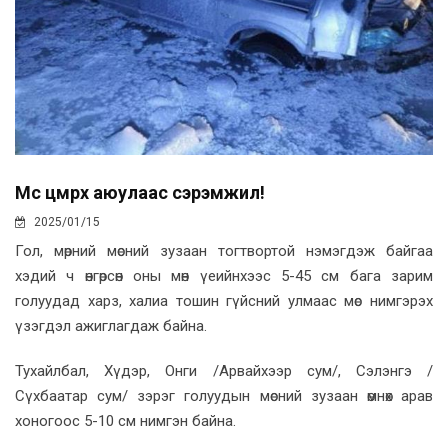
Мөс цөмрөх аюулаас сэрэмжил!
2025/01/15
Гол, мөрний мөсний зузаан тогтвортой нэмэгдэж байгаа
хэдий ч өнгөрсөн оны мөн үеийнхээс 5-45 см бага зарим
голуудад харз, халиа тошин гүйсний улмаас мөс нимгэрэх
үзэгдэл ажиглагдаж байна.
Тухайлбал, Хүдэр, Онги /Арвайхээр сум/, Сэлэнгэ /
Сүхбаатар сум/ зэрэг голуудын мөсний зузаан өмнөх арав
хоногоос 5-10 см нимгэн байна.