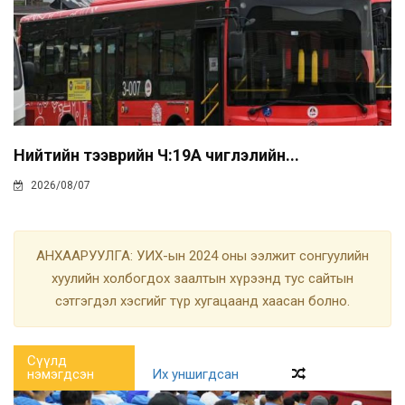
Нийтийн тээврийн Ч:19А чиглэлийн...
2026/08/07
АНХААРУУЛГА: УИХ-ын 2024 оны ээлжит сонгуулийн
хуулийн холбогдох заалтын хүрээнд тус сайтын
сэтгэгдэл хэсгийг түр хугацаанд хаасан болно.
Сүүлд
нэмэгдсэн
Их уншигдсан