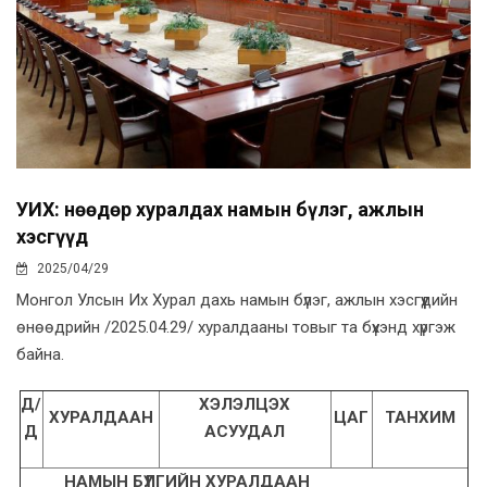
УИХ: Өнөөдөр хуралдах намын бүлэг, ажлын
хэсгүүд
2025/04/29
Монгол Улсын Их Хурал дахь намын бүлэг, ажлын хэсгүүдийн
өнөөдрийн /2025.04.29/ хуралдааны товыг та бүхэнд хүргэж
байна.
Д/
ХЭЛЭЛЦЭХ
ХУРАЛДААН
ЦАГ
ТАНХИМ
Д
АСУУДАЛ
НАМЫН БҮЛГИЙН ХУРАЛДААН