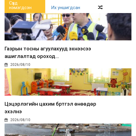
Сүүлд
нэмэгдсэн
Их уншигдсан
Газрын тосны агуулахууд эхнээсээ
ашиглалтад ороход...
2026/08/10
Цэцэрлэгийн цахим бүртгэл өнөөдөр
эхэлнэ
2026/08/10