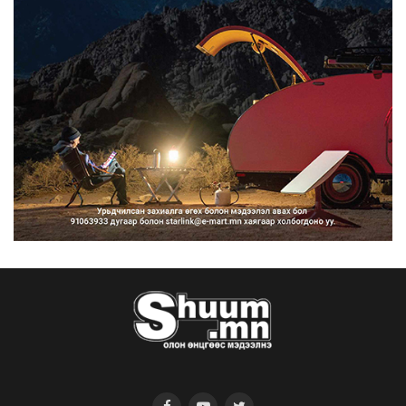
ангилан хөдөлгөөн...
2026/08/10
Нарантуул, Дүнжингарав, Шинэ 100
айл худалдааны тө...
2026/08/10
КОП17-д ажиллах онцгой байдлын
бүрэлдэхүүн хамтарс...
2026/08/10