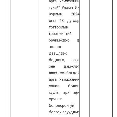
арга хэмжээний
тухай” Улсын Их
Хурлын 2024
оны 63 дугаар
тогтоолын
хэрэгжилтийг
эрчимжүүлэх, үр
нөлөөг
дээшлүүлэх,
бодлого, арга
зүйн дэмжлэг
үзүүлэх, холбогдох
арга хэмжээний
санал болон
хууль, эрх зүйн
орчныг
боловсронгуй
болгох асуудлыг