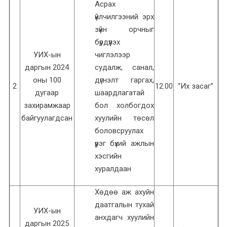
Асрах
үйлчилгээний эрх
зүйн орчныг
бүрдүүлэх
УИХ-ын
чиглэлээр
даргын 2024
судалж, санал,
оны 100
дүгнэлт гаргах,
2
12.00
“Их засаг”
дугаар
шаардлагатай
захирамжаар
бол холбогдох
байгуулагдсан
хуулийн төсөл
боловсруулах
үүрэг бүхий ажлын
хэсгийн
хуралдаан
Хөдөө аж ахуйн
даатгалын тухай
УИХ-ын
анхдагч хуулийн
даргын 2025