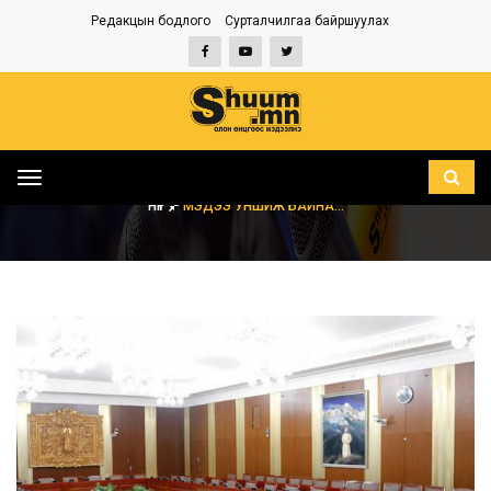
Редакцын бодлого
Сурталчилгаа байршуулах
Toggle
navigation
НҮҮР
МЭДЭЭ УНШИЖ БАЙНА...