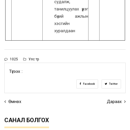
судалж,
танилцуулах үүрэг
бүхий ажлын
хэсгийн
хуралдаан
1025
Улс төр
Түгээх :
Facebook
Twitter
Өмнөх
Дараах
САНАЛ БОЛГОХ