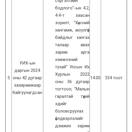
сэргэлтийн
бодлого”-ын 4.2,
4.4-т заасан
зорилт, “Хүнсний
хангамж, аюулгүй
байдлыг хангах
талаар авах
зарим арга
хэмжээний
УИХ-ын
тухай” Улсын Их
даргын 2024
Хурлын 2022
5
оны 42 дугаар
14.00
334 тоот
оны 36 дугаар
захирамжаар
тогтоол, “Малын
байгуулагдсан
гаралтай түүхий
эдийг
боловсруулах
үйлдвэрлэлийг
дэмжих зарим