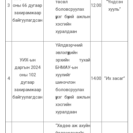
төсөл
“Үндсэн
3
оны 66 дугаар
12.00
боловсруулах
хууль”
захирамжаар
үүрэг бүхий ажлын
байгуулагдсан
хэсгийн
хуралдаан
Үйлдвэрчний
эвлэлүүдийн
УИХ-ын
эрхийн тухай
даргын 2024
БНМАУ-ын
оны 102
хуулийг
4
14.00
“Их засаг”
дугаар
шинэчлэн
захирамжаар
боловсруулах
байгуулагдсан
үүрэг бүхий ажлын
хэсгийн
хуралдаан
“Хөдөө аж ахуйн
үйлдвэрлэлийг