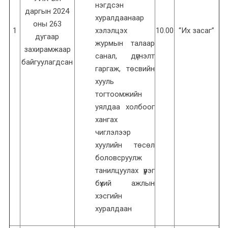
нэгдсэн
даргын 2024
хуралдаанаар
оны 263
1
хэлэлцэх
10.00
“Их засаг”
дугаар
журмын талаар
захирамжаар
санал, дүгнэлт
байгуулагдсан
гаргаж, төсвийн
хууль
тогтоомжийн
уялдаа холбоог
хангах
чиглэлээр
хуулийн төсөл
боловсруулж
танилцуулах үүрэг
бүхий ажлын
хэсгийн
хуралдаан