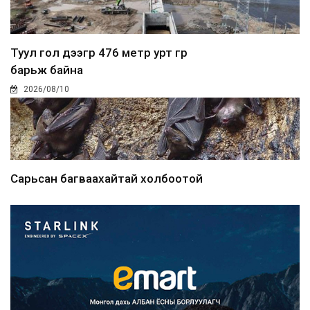
Туул гол дээгүүр 476 метр урт гүүр
барьж байна
2026/08/10
Сарьсан багваахайтай холбоотой
дуудлагыг Нийслэлий...
2026/08/10
Улсын дугаарын тэгш, сондгойгоор