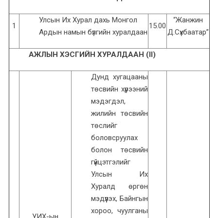
Улсын Их Хурал дахь Монгол
“Жанжин
1
15.00
Ардын намын бүлгийн хуралдаан
Д.Сүхбаатар”
АЖЛЫН ХЭСГИЙН ХУРАЛДААН (II)
Дунд хугацааны
төсвийн хүрээний
мэдэгдэл,
жилийн төсвийн
төслийг
боловсруулах
болон төсвийн
гүйцэтгэлийг
Улсын Их
Хуралд өргөн
мэдүүлэх, Байнгын
хороо, чуулганы
УИХ-ын