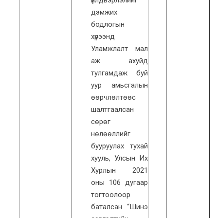
дэмжих
бодлогын
хүрээнд
Уламжлалт мал
аж ахуйд
тулгамдаж буй
уур амьсгалын
өөрчлөлтөөс
шалтгаалсан
сөрөг
нөлөөллийг
бууруулах тухай
хууль, Улсын Их
Хурлын 2021
оны 106 дугаар
тогтоолоор
баталсан “Шинэ