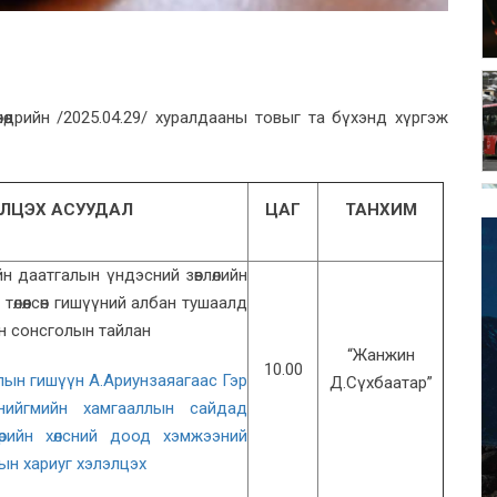
өдрийн /2025.04.29/ хуралдааны товыг та бүхэнд хүргэж
ЛЦЭХ АСУУДАЛ
ЦАГ
ТАНХИМ
н даатгалын үндэсний зөвлөлийн
төлөөлсөн гишүүний албан тушаалд
н сонсголын тайлан
“Жанжин
10.00
лын гишүүн А.Ариунзаяагаас Гэр
Д.Сүхбаатар”
, нийгмийн хамгааллын сайдад
мөрийн хөлсний доод хэмжээний
ын хариуг хэлэлцэх