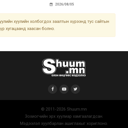
2026/08/05
улийн хуулийн холбогдох заалтын хүрээнд тус сайтын
түр хугацаанд хаасан болно.
© 2011-2026 Shuum.mn
Зохиогчийн эрх хуулиар хамгаалагдсан.
Мэдээлэл хуулбарлан ашиглахыг хориглоно.