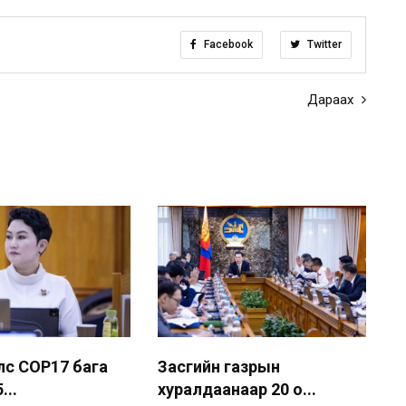
Facebook
Twitter
Дараах
лс COP17 бага
Засгийн газрын
...
хуралдаанаар 20 о...