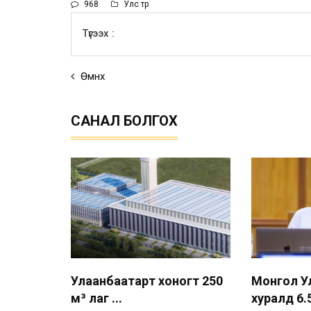
968
Улс төр
Түгээх :
Өмнөх
САНАЛ БОЛГОХ
Улаанбаатарт хоногт 250
Монгол У
м³ лаг ...
хуралд 6.5