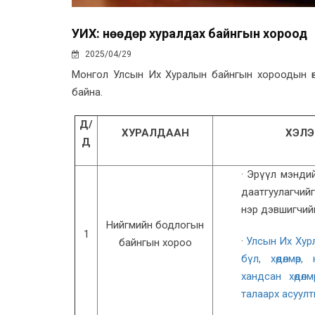
УИХ: Өнөөдөр хуралдах байнгын хороод
2025/04/29
Монгол Улсын Их Хуралын байнгын хороодын өнө
байна.
Д/
ХУРАЛДААН
ХЭЛЭ
Д
· Эрүүл мэндий
даатгуулагчийг 
нэр дэвшигчий
Нийгмийн бодлогын
1
·
Улсын Их Хур
байнгын хороо
бүл, хөдөлмөр
хандсан хөдөл
талаарх асуулт