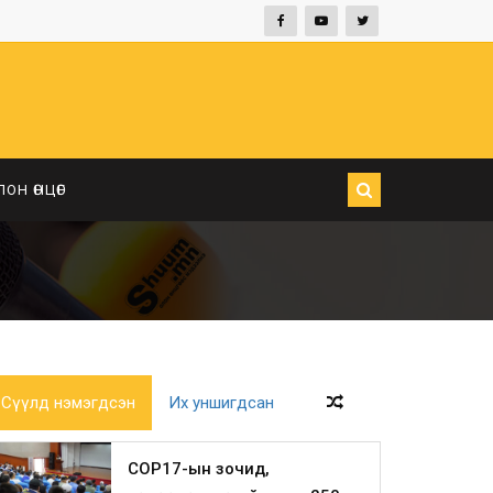
ЛОН ӨНЦӨГ
Сүүлд нэмэгдсэн
Их уншигдсан
COP17-ын зочид,