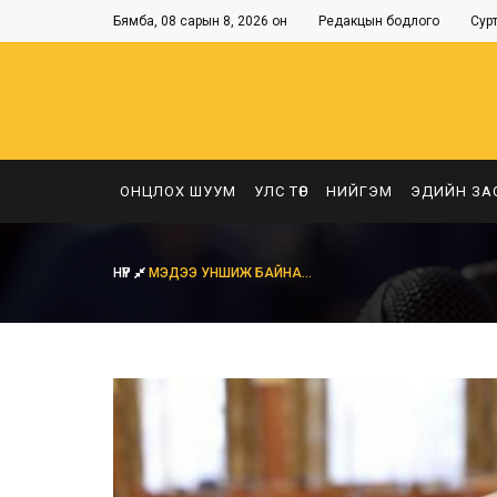
Бямба, 08 сарын 8, 2026 он
Редакцын бодлого
Сур
ОНЦЛОХ ШУУМ
УЛС ТӨР
НИЙГЭМ
ЭДИЙН ЗА
НҮҮР
МЭДЭЭ УНШИЖ БАЙНА...