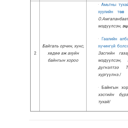
·
Амьтны туха
хуулийн төсөл
О.Амгаланбаа
мэдүүлсэн,
эц
·
Гаалийн алба
Байгаль орчин, хүнс,
хүчингүй болсо
2
хөдөө аж ахуйн
Засгийн газа
байнгын хороо
мэдүүлсэн,
дүгнэлтээ 
хүргүүлнэ.
/
· Байнгын хор
хэсгийн бүр
тухай
/