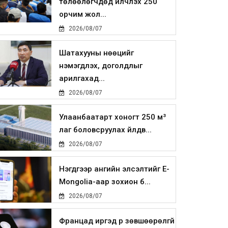
төлөөлөгчдөд үйлчлэх 250
орчим жол...
2026/08/07
Шатахууны нөөцийг
нэмэгдүүлэх, доголдлыг
арилгахад...
2026/08/07
Улаанбаатарт хоногт 250 м³
лаг боловсруулах үйлдв...
2026/08/07
Нэгдүгээр ангийн элсэлтийг E-
Mongolia-аар зохион б...
2026/08/07
Францад иргэд рүү зөвшөөрөлгүй