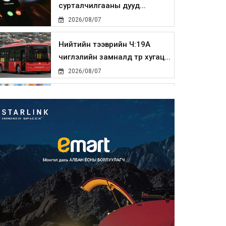
сурталчилгааны дууд...
2026/08/07
Нийтийн тээврийн Ч:19А
чиглэлийн замналд түр хугац...
2026/08/07
Автомашины улсын дугаар
сондгой тоогоор төгссөн бо...
2026/08/07
Улаанбаатарт өдөртөө 30 хэм
дулаан
2026/08/07
Улсын чанартай хатуу
хучилттай авто замын талаас
и...