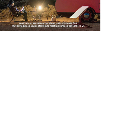
2026/08/06
Засгийн газар энэ оныг
дуустал санхүүгийн хэмнэлти...
2026/08/06
Шатахууны импортын гаалийн
албан татварыг 2027 оны...
2026/08/06
Стратегийн нөөцийн барааны
хяналтыг цахим системээ...
2026/08/06
Монгол Улс COP17 бага
хуралд 6.5 тэрбум
ам.доллары...