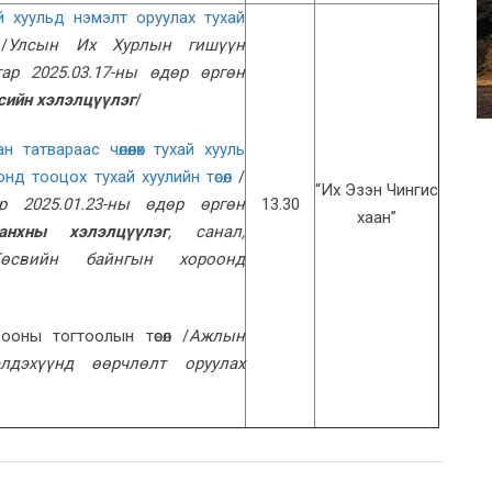
й хуульд нэмэлт оруулах тухай
/
Улсын Их Хурлын гишүүн
тар 2025.03.17-ны өдөр өргөн
сийн хэлэлцүүлэг
/
н татвараас чөлөөлөх тухай хууль
нд тооцох тухай хуулийн төсөл
/
“Их Эзэн Чингис
р 2025.01.23-ны өдөр өргөн
13.30
хаан”
анхны хэлэлцүүлэг
, санал,
Төсвийн байнгын хороонд
ооны тогтоолын төсөл /
Ажлын
элдэхүүнд өөрчлөлт оруулах