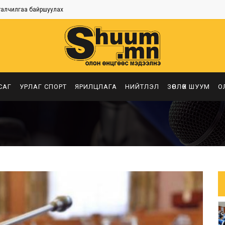
талчилгаа байршуулах
САГ
УРЛАГ СПОРТ
ЯРИЛЦЛАГА
НИЙТЛЭЛ
ЗӨВЛӨХ ШУУМ
О