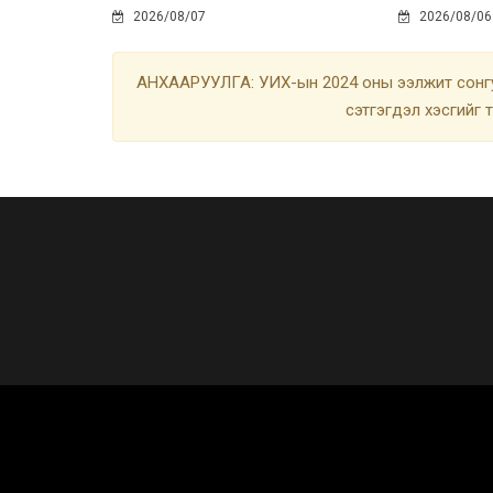
2026/08/07
2026/08/06
АНХААРУУЛГА: УИХ-ын 2024 оны ээлжит сонгу
сэтгэгдэл хэсгийг 