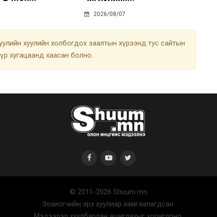
2026/08/07
улийн хуулийн холбогдох заалтын хүрээнд тус сайтын
түр хугацаанд хаасан болно.
© 2011-2026 Shuum.mn
Зохиогчийн эрх хуулиар хамгаалагдсан.
Мэдээлэл хуулбарлан ашиглахыг хориглоно.