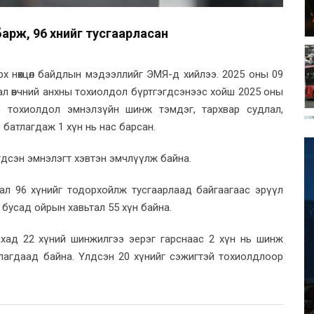
барж, 96 хүнийг тусгаарласан
аарх нөхцөл байдлын мэдээллийг ЭМЯ-д хийлээ. 2025 оны 09
тахал өвчний анхны тохиолдол бүртгэгдсэнээс хойш 2025 оны
3 тохиолдол эмнэлзүйн шинж тэмдэг, тархвар судлал,
батлагдаж 1 хүн нь нас барсан.
 нэгдсэн эмнэлэгт хэвтэн эмчлүүлж байна.
ал 96 хүнийг тодорхойлж тусгаарлаад байгаагаас эрүүл
 бусад ойрын хавьтал 55 хүн байна.
ахад 22 хүний шинжилгээ эерэг гарснаас 2 хүн нь шинж
лагдаад байна. Үлдсэн 20 хүнийг сэжигтэй тохиолдлоор