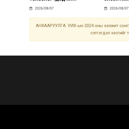
2026/08/07
2026/08/07
АНХААРУУЛГА: УИХ-ын 2024 оны ээлжит сонгу
сэтгэгдэл хэсгийг 