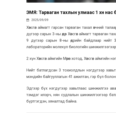
ЭМЯ: Тарваган тахлын улмаас 1 хүн нас 
2025/09/09
Хөвсгөл аймагт гарсан тарваган тахал өвчний тал
дүгээр сарын 3-ны өдөр Хөвсгөл аймагт тарваган 
9 дүгээр сарын 8-ны өдрийн байдлаар нийт 
лабораторийн молекул биологийн шинжилгээгээр 
2 хүн Хөвсгөл аймгийн Мөрөн хотод, Хөвсгөл аймгийн
Нийт батлагдсан 3 тохиолдлын нэгдүгээр хавьт
мэндийн байгууллагын 41 ажилтан, гэр бүл болон
Эдгээр бүх нэгдүгээр хавьтлаас шинжилгээ ав
тэмдэг илэрч, нян судлалын шинжилгээгээр бат
бүртгэгдэн, хяналтад байна.