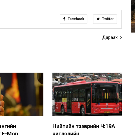
Facebook
Twitter
Дараах
 ангийн
Нийтийн тээврийн Ч:19А
 E-Mon...
чиглэлийн...