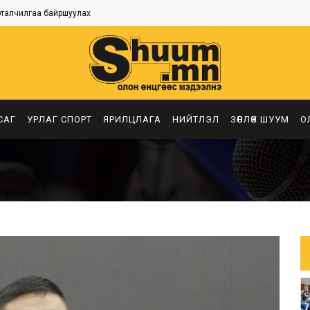
рталчилгаа байршуулах
САГ
УРЛАГ СПОРТ
ЯРИЛЦЛАГА
НИЙТЛЭЛ
ЗӨВЛӨХ ШУУМ
О