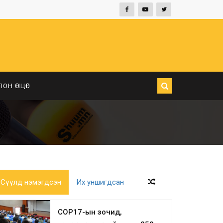
ЛОН ӨНЦӨГ
Сүүлд нэмэгдсэн
Их уншигдсан
COP17-ын зочид,