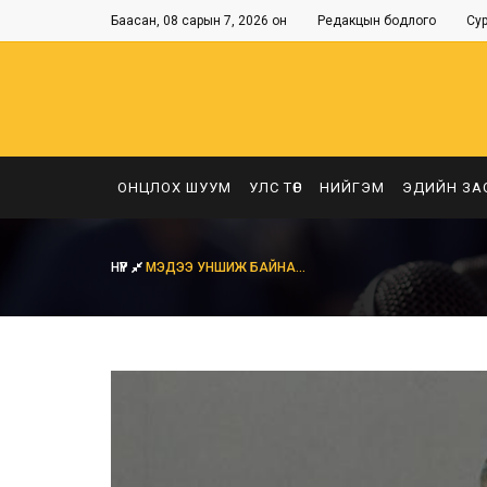
Баасан, 08 сарын 7, 2026 он
Редакцын бодлого
Су
ОНЦЛОХ ШУУМ
УЛС ТӨР
НИЙГЭМ
ЭДИЙН ЗА
НҮҮР
МЭДЭЭ УНШИЖ БАЙНА...