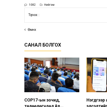
1082
Нийгэм
Түгээх :
Өмнөх
САНАЛ БОЛГОХ
COP17-ын зочид,
Нэгдүгээр
төлөөлөгчдөд үйл...
элсэлтийг