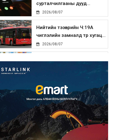
сурталчилгааны дууд...
2026/08/07
Нийтийн тээврийн Ч:19А
чиглэлийн замналд түр хугац...
2026/08/07
Автомашины улсын дугаар
сондгой тоогоор төгссөн бо...
2026/08/07
Улаанбаатарт өдөртөө 30 хэм
дулаан
2026/08/07
Улсын чанартай хатуу
хучилттай авто замын талаас
и...