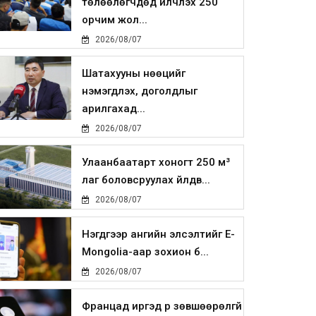
төлөөлөгчдөд үйлчлэх 250
орчим жол...
2026/08/07
Шатахууны нөөцийг
нэмэгдүүлэх, доголдлыг
арилгахад...
2026/08/07
Улаанбаатарт хоногт 250 м³
лаг боловсруулах үйлдв...
2026/08/07
Нэгдүгээр ангийн элсэлтийг E-
Mongolia-аар зохион б...
2026/08/07
Францад иргэд рүү зөвшөөрөлгүй