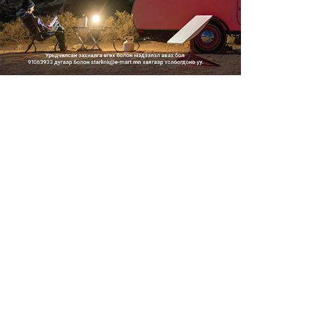
2026/08/06
Засгийн газар энэ оныг
дуустал санхүүгийн хэмнэлти...
2026/08/06
Шатахууны импортын гаалийн
албан татварыг 2027 оны...
2026/08/06
Стратегийн нөөцийн барааны
хяналтыг цахим системээ...
2026/08/06
Монгол Улс COP17 бага
хуралд 6.5 тэрбум
ам.доллары...