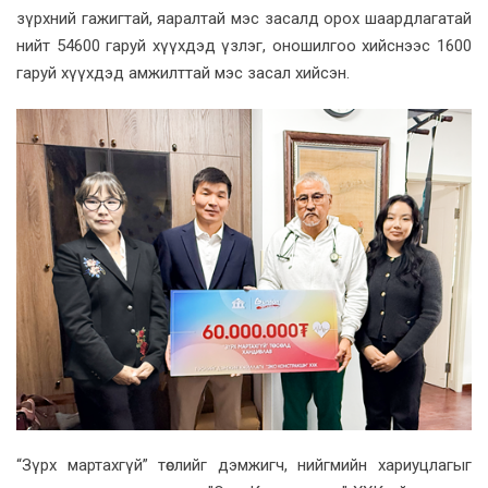
зүрхний гажигтай, яаралтай мэс засалд орох шаардлагатай
нийт 54600 гаруй хүүхдэд үзлэг, оношилгоо хийснээс 1600
гаруй хүүхдэд амжилттай мэс засал хийсэн.
“Зүрх мартахгүй” төслийг дэмжигч, нийгмийн хариуцлагыг