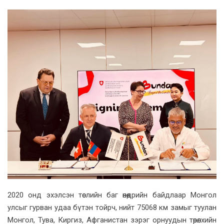
2020 онд эхэлсэн төслийн баг өнөөдрийн байдлаар Монгол
улсыг гурван удаа бүтэн тойрч, нийт 75068 км замыг туулан
Монгол, Тува, Киргиз, Афганистан зэрэг орнуудын төрөлхийн