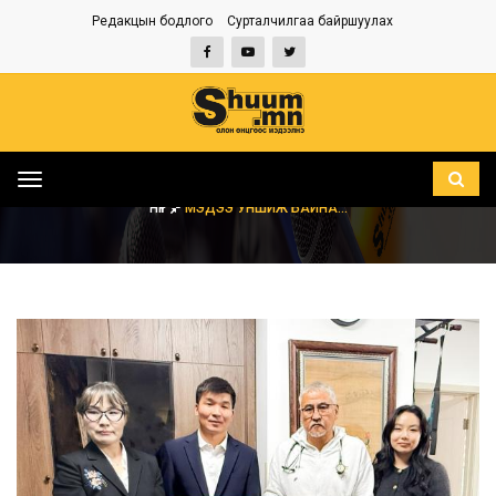
Редакцын бодлого
Сурталчилгаа байршуулах
Toggle
navigation
НҮҮР
МЭДЭЭ УНШИЖ БАЙНА...