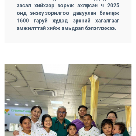
засал хийхээр зорьж эхлүүлсэн ч 2025
онд энэхүү зорилгоо давуулан биелүүлж
1600 гаруй хүүхдэд зүрхний хагалгааг
амжилттай хийж амьдрал бэлэглэжээ.