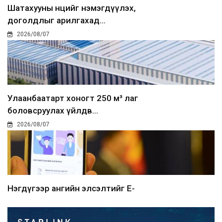
Шатахууны нөөцийг нэмэгдүүлэх,
доголдлыг арилгахад...
2026/08/07
Улаанбаатарт хоногт 250 м³ лаг
боловсруулах үйлдв...
2026/08/07
Нэгдүгээр ангийн элсэлтийг E-
Mongolia-аар зохион б...
2026/08/07