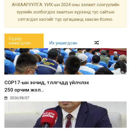
АНХААРУУЛГА: УИХ-ын 2024 оны ээлжит сонгуулийн
хуулийн холбогдох заалтын хүрээнд тус сайтын
сэтгэгдэл хэсгийг түр хугацаанд хаасан болно.
Сүүлд
нэмэгдсэн
Их уншигдсан
COP17-ын зочид, төлөөлөгчдөд үйлчлэх
250 орчим жол...
2026/08/07