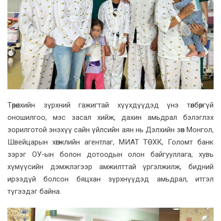
Төрөлхийн зүрхний гажигтай хүүхдүүдэд үнэ төлбөргүй
оношилгоо, мэс засал хийж, дахин амьдрал бэлэглэх
зорилготой энэхүү сайн үйлсийн аян нь Дэлхийн зөн Монгол,
Швейцарын хөгжлийн агентлаг, МИАТ ТӨХК, Голомт банк
зэрэг ОУ-ын болон дотоодын олон байгууллага, хувь
хүмүүсийн дэмжлэгээр амжилттай үргэлжилж, бидний
ирээдүй болсон бяцхан зүрхнүүдэд амьдрал, итгэл
түгээдэг байна.