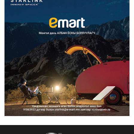
Францад иргэд рүү зөвшөөрөлгүй
сурталчилгааны дууд...
2026/08/07
Нийтийн тээврийн Ч:19А чиглэлийн
замналд түр хугац...
2026/08/07