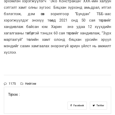
эрхэмлэн хэрэгжүүлэгч "Эко Констракшн" ХХК-ийн халуун
сэтгэлт хамт олны зүгээс Бяцхан зүрхэнд амьдрал, итгэл
бэлэглэж, дэм өгөх зорилгоор “Бундан” ТББ-аас
хэрэгжүүлдэг энэхүү төсөлд 2021 онд 50 сая төгрөгийг
хандивлаж байсан юм. Харин энэ удаа 12 хүүхдийн
хагалгааны төлбөртэй тэнцэх 60 сая төгрөгийг хандивлаж, “Зүрх
мартахгүй” төслийн хамт олонд бяцхан үрсийн эрүүл
мэндийг сахин хамгаалах энэрэнгүй ариун үйлст нь амжилт
хүслээ.
1175
Нийгэм
Түгээх :
Facebook
Twitter