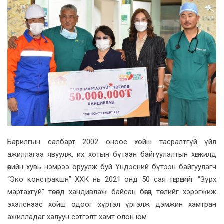
Барилгын салбарт 2002 оноос хойш тасралтгүй үйл
ажиллагаа явуулж, их хотын бүтээн байгуулалтын хөгжилд
өөрийн хувь нэмрээ оруулж буй Үндэсний бүтээн байгуулагч
“Эко констракшн” ХХК нь 2021 онд 50 сая төгрөгийг “Зүрх
мартахгүй” төсөлд хандивлаж байсан бөгөөд төслийг хэрэгжиж
эхэлснээс хойш одоог хүртэл үргэлж дэмжин хамтран
ажилладаг халуун сэтгэлт хамт олон юм.