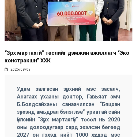
“Зүрх мартахгүй” төслийг дэмжин ажиллагч “Эко
констракшн” ХХК
2025/09/09
Удам залгасан зүрхний мэс засалч,
Анагаах ухааны доктор, Гавьяат эмч
Б.Болдсайханы санаачилсан “Бяцхан
зүрхэнд амьдрал бэлэглэе” уриатай сайн
үйлсийн “Зүрх мартахгүй” төсөл нь 2020
оны долоодугаар сард эхэлсэн бөгөөд
2027 он гэхэд нийт 1000 хүүхдэд мэс