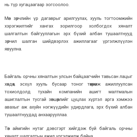
нь түр хугацаагаар зогсоолоо.
Мөн зөрчлийн үр дагаврыг арилгуулах, хууль тогтоомжийн
хэрэгжилтийг хангах зорилгоор холбогдох хяналт
шалгалтын байгууллагын эрх бүхий албан тушаалтнууд
зөрчил шалган шийдвэрлэх ажиллагааг үргэлжлүүлэн
явуулна.
Байгаль орчны хяналтын улсын байцаагчийн тавьсан лацыг
хөндөх, эсхүл хууль бусаар тоног төхөөрөмж ажиллуулсан
тохиолдолд тухайн компанийн ашигт малтмалын
ашиглалтын тусгай зөвшөөрлийг цуцлах хүртэл арга хэмжээ
авахыг аж ахуйн нэгжүүдийн удирдлага, эрх бүхий албан
тушаалтнуудад анхаарууллаа.
Төв аймгийн нутаг дэвсгэрт хийгдэж буй байгаль орчны
хяналт шалгалтын ажил үргэлжилж байна.