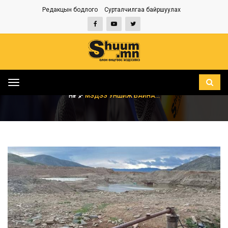
Редакцын бодлого
Сурталчилгаа байршуулах
Toggle
navigation
НҮҮР
МЭДЭЭ УНШИЖ БАЙНА...