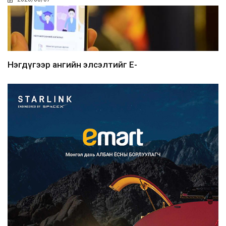
Нэгдүгээр ангийн элсэлтийг E-
Mongolia-аар зохион б...
2026/08/07
Францад иргэд рүү зөвшөөрөлгүй
сурталчилгааны дууд...
2026/08/07