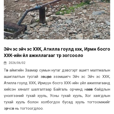
Эйч эс эйч эс ХХК, Атилла гоулд ххк, Ирмүүн босго
ХХК-ийн үйл ажиллагааг түр зогсооло
2026/06/02
Төв аймгийн Заамар сумын нутаг дэвсгэрт ашигт малтмалын
ашиглалтын тусгай зөвшөөрөл эзэмшигч Эйч эс Эйч эс ХХК,
Атилла гоулд ХХК, Ирмүүн босго ХХК-ийн үйл ажиллагаанд
хийсэн хяналт шалгалтаар Байгаль орчинд нөлөөлөх байдлын
үнэлгээний тухай хууль, Усны тухай хууль, Хог хаягдлын
тухай хууль болон холбогдох бусад хууль тогтоомжийг
зөрчсөн нь тогтоогдлоо.