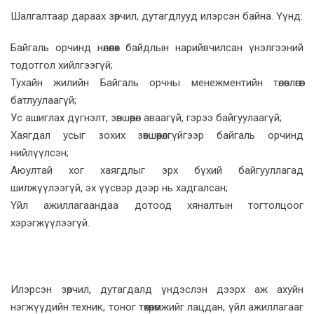
Шалгалтаар дараах зөрчил, дутагдлууд илэрсэн байна. Үүнд:
Байгаль орчинд нөлөөлөх байдлын нарийвчилсан үнэлгээний
тодотгол хийлгээгүй;
Тухайн жилийн Байгаль орчны менежментийн төлөвлөгөөг
батлуулаагүй;
Ус ашиглах дүгнэлт, зөвшөөрөл аваагүй, гэрээ байгуулаагүй;
Хаягдал усыг зохих зөвшөөрөлгүйгээр байгаль орчинд
нийлүүлсэн;
Аюултай хог хаягдлыг эрх бүхий байгууллагад
шилжүүлээгүй, эх үүсвэр дээр нь хадгалсан;
Үйл ажиллагаандаа дотоод хяналтын тогтолцоог
хэрэгжүүлээгүй.
Илэрсэн зөрчил, дутагдалд үндэслэн дээрх аж ахуйн
нэгжүүдийн техник, тоног төхөөрөмжийг лацдан, үйл ажиллагааг