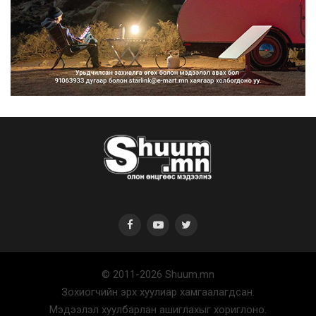
Нийтийн тээврийн Ч:19А чиглэлийн
замналд түр хугац...
2026/08/07
Автомашины улсын дугаар сондгой
тоогоор төгссөн бо...
2026/08/07
© 2011-2026 Shuum.mn
Улаанбаатарт өдөртөө 30 хэм дулаан
Зохиогчийн эрх хуулиар хамгаалагдсан.
2026/08/07
Мэдээлэл хуулбарлан ашиглахыг хориглоно.