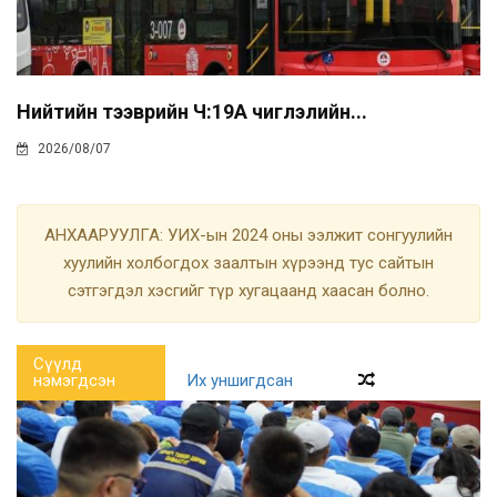
Нийтийн тээврийн Ч:19А чиглэлийн...
2026/08/07
АНХААРУУЛГА: УИХ-ын 2024 оны ээлжит сонгуулийн
хуулийн холбогдох заалтын хүрээнд тус сайтын
сэтгэгдэл хэсгийг түр хугацаанд хаасан болно.
Сүүлд
нэмэгдсэн
Их уншигдсан