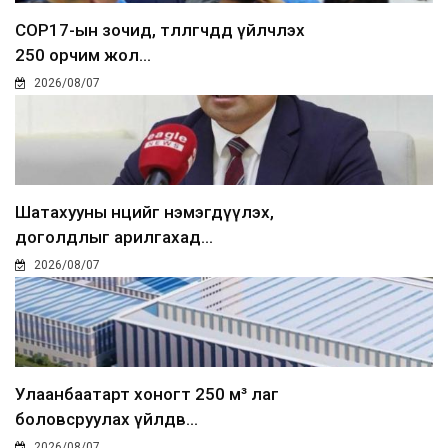
COP17-ын зочид, төлөөлөгчдөд үйлчлэх
250 орчим жол...
2026/08/07
Шатахууны нөөцийг нэмэгдүүлэх,
доголдлыг арилгахад...
2026/08/07
Улаанбаатарт хоногт 250 м³ лаг
боловсруулах үйлдв...
2026/08/07