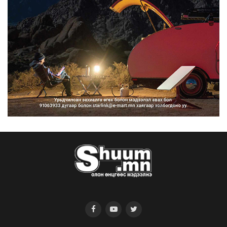
2026/08/07
Нийтийн тээврийн Ч:19А чиглэлийн
замналд түр хугац...
2026/08/07
Автомашины улсын дугаар сондгой
тоогоор төгссөн бо...
2026/08/07