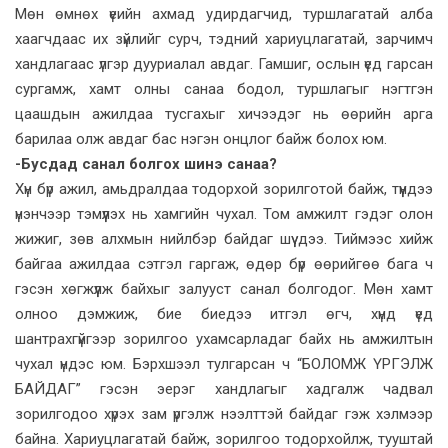
Мөн өмнөх үеийн ахмад удирдагчид, туршлагатай алба
хаагчдаас их зүйлийг сурч, тэдний хариуцлагатай, зарчимч
хандлагаас үлгэр дууриалал авдаг. Гамшиг, ослын үед гарсан
сургамж, хамт олны санаа бодол, туршлагыг нэгтгэн
цаашдын ажилдаа тусгахыг хичээдэг нь өөрийн арга
барилаа олж авдаг бас нэгэн онцлог байж болох юм.
-Бусдад санал болгох шинэ санаа?
Хүн бүр ажил, амьдралдаа тодорхой зорилготой байж, түүндээ
үнэнчээр тэмүүлэх нь хамгийн чухал. Том амжилт гэдэг олон
жижиг, зөв алхмын нийлбэр байдаг шүү дээ. Тиймээс хийж
байгаа ажилдаа сэтгэл гаргаж, өдөр бүр өөрийгөө бага ч
гэсэн хөгжүүлж байхыг залууст санал болгодог. Мөн хамт
олноо дэмжиж, бие биедээ итгэл өгч, хүнд үед
шантрахгүйгээр зорилгоо ухамсарладаг байх нь амжилтын
чухал үндэс юм. Бэрхшээл тулгарсан ч “БОЛОМЖ ҮРГЭЛЖ
БАЙДАГ” гэсэн эерэг хандлагыг хадгалж чадвал
зорилгодоо хүрэх зам үргэлж нээлттэй байдаг гэж хэлмээр
байна. Хариуцлагатай байж, зорилгоо тодорхойлж, тууштай