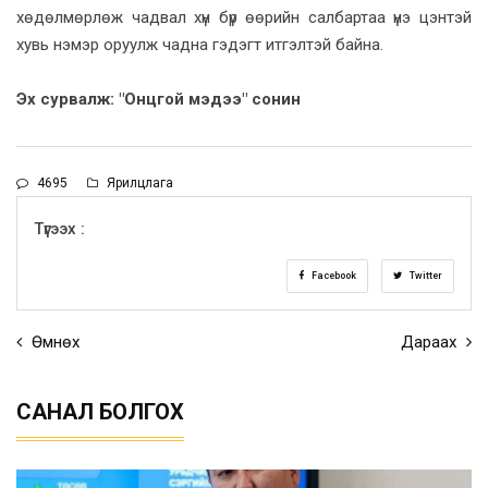
хөдөлмөрлөж чадвал хүн бүр өөрийн салбартаа үнэ цэнтэй
хувь нэмэр оруулж чадна гэдэгт итгэлтэй байна.
Эх сурвалж: "Онцгой мэдээ" сонин
4695
Ярилцлага
Түгээх :
Facebook
Twitter
Өмнөх
Дараах
САНАЛ БОЛГОХ