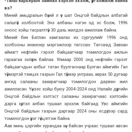
-Таны карьерын замнал хэрхэн эхэлж, үргэлжилж байна
вэ?
Миний амьдралын бүхий л үе шат Онцгой байдлын албатай
салшгүй холбоотой. Энэ албаны нэгэн эд эс болж, 1996
оноос хойш тасралтгүй 30 дахь жилдээ ажиллаж байна.
Миний бие Батлан хамгаалах их сургуулийг 1996 онд
холбооны инженер мэргэжлээр төгссөн. Төгсөөд Завхан
аймагт нефтийн гэрээт байцаагчаар томилогдон ажлын
гараагаа эхлүүлж байлаа. Улмаар 2000 онд нефтийн гэрээт
байцаагчдын албыг татан буулгаснаар Булган аймгийн Гал
түймэртэй тэмцэх газрын Гал түймэр унтраах, аврах 50 дугаар
ангид салааны захирагчаар томилогдон дөрвөн жил
ажилласан. Үүнээс хойш буюу 2004-2024 онд Налайх дүүргийн
Онцгой байдлын хэлтэст салааны захирагчаас хэлтсийн
дарга хүртэл албан тушаал эрхэлж байгаад Увс аймгийн
Онцгой байдлын газрын даргаар 2024 оны есдүгээр сард
томилогдон үүрэг гүйцэтгэж байна.
Аав минь цэргийн хурандаа хүн байсан учраас тушаал авсан