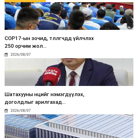
COP17-ын зочид, төлөөлөгчдөд үйлчлэх
250 орчим жол...
2026/08/07
Шатахууны нөөцийг нэмэгдүүлэх,
доголдлыг арилгахад...
2026/08/07