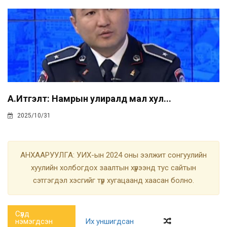
А.Итгэлт: Намрын улиралд мал хул...
2025/10/31
АНХААРУУЛГА: УИХ-ын 2024 оны ээлжит сонгуулийн
хуулийн холбогдох заалтын хүрээнд тус сайтын
сэтгэгдэл хэсгийг түр хугацаанд хаасан болно.
Сүүлд
нэмэгдсэн
Их уншигдсан