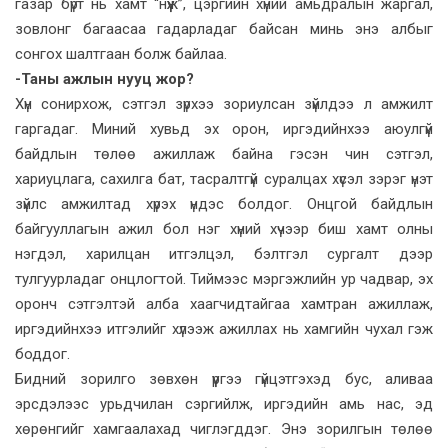
газар бүрт нь хамт “нүүж”, цэргийн хүний амьдралын жаргал,
зовлонг багаасаа гадарладаг байсан минь энэ албыг
сонгох шалтгаан болж байлаа.
-Таны ажлын нууц жор?
Хүн сонирхож, сэтгэл зүрхээ зориулсан зүйлдээ л амжилт
гаргадаг. Миний хувьд эх орон, иргэдийнхээ аюулгүй
байдлын төлөө ажиллаж байна гэсэн чин сэтгэл,
хариуцлага, сахилга бат, тасралтгүй суралцах хүсэл зэрэг үнэт
зүйлс амжилтад хүрэх үндэс болдог. Онцгой байдлын
байгууллагын ажил бол нэг хүний хүчээр биш хамт олны
нэгдэл, харилцан итгэлцэл, бэлтгэл сургалт дээр
тулгуурладаг онцлогтой. Тиймээс мэргэжлийн ур чадвар, эх
оронч сэтгэлтэй алба хаагчидтайгаа хамтран ажиллаж,
иргэдийнхээ итгэлийг хүлээж ажиллах нь хамгийн чухал гэж
боддог.
Бидний зорилго зөвхөн үүргээ гүйцэтгэхэд бус, аливаа
эрсдэлээс урьдчилан сэргийлж, иргэдийн амь нас, эд
хөрөнгийг хамгаалахад чиглэгддэг. Энэ зорилгын төлөө