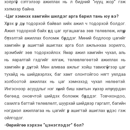
хоёргүй сэтгэлээр ажиллах нь л бидний “нууц жор” гэж
хэлмээр байна.
-Цаг хэмнэх хамгийн шилдэг арга барил тань юу вэ?
Хүрэх үр дүн тодорхой байвал хийх ажил ч тодорхой болдог.
Ажил тодорхой байх үед цаг хугацаагаа зөв төлөвлөж, илүү үр
бүтээлтэй ажиллах боломж бүрддэг. Миний бодлоор цагийг
хамгийн үр ашигтай ашиглах арга бол ажлынхаа зорилго,
эрэмбийг зөв тодорхойлох. Ямар ажил хамгийн чухал, аль
нь яаралтай гэдгийг ялгаж, төлөвлөгөөтэй ажиллах нь
хамгийн үр дүнтэй. Мөн аливаа ажлыг хойш тавихгүйгээр цаг
тухайд нь шийдвэрлэх, баг хамт олонтойгоо нягт уялдаа
холбоотой ажиллах нь цаг хэмнэхэд чухал нөлөөтэй.
Ингэснээр асуудлыг нэг хүний биш хамтын хүчээр илүү хурдан
бөгөөд оновчтой шийдэх боломж бүрддэг. Товчхондоо,
сахилга баттай төлөвлөлт, шуурхай шийдвэр гаргалт, багийн
нэгдмэл ажиллагаа нь цагийг үр ашигтай ашиглах үндэс гэж
ойлгодог.
-Өөрийгөө хэрхэн “цэнэглэдэг” бол?