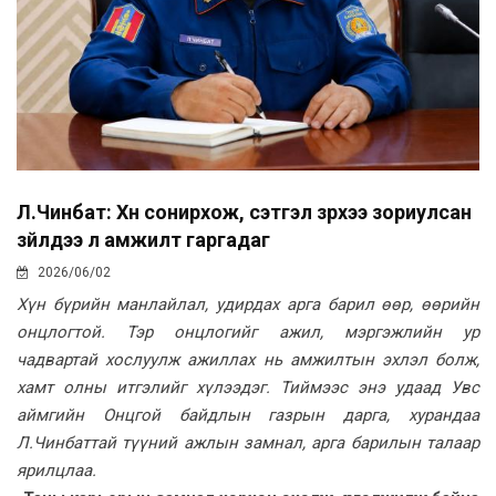
Л.Чинбат: Хүн сонирхож, сэтгэл зүрхээ зориулсан
зүйлдээ л амжилт гаргадаг
2026/06/02
Хүн бүрийн манлайлал, удирдах арга барил өөр, өөрийн
онцлогтой. Тэр онцлогийг ажил, мэргэжлийн ур
чадвартай хослуулж ажиллах нь амжилтын эхлэл болж,
хамт олны итгэлийг хүлээдэг. Тиймээс энэ удаад Увс
аймгийн Онцгой байдлын газрын дарга, хурандаа
Л.Чинбаттай түүний ажлын замнал, арга барилын талаар
ярилцлаа.