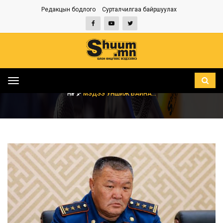
Редакцын бодлого
Сурталчилгаа байршуулах
Toggle
navigation
НҮҮР
МЭДЭЭ УНШИЖ БАЙНА...