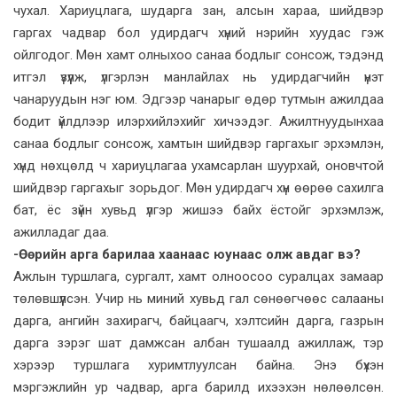
чухал. Хариуцлага, шударга зан, алсын хараа, шийдвэр
гаргах чадвар бол удирдагч хүний нэрийн хуудас гэж
ойлгодог. Мөн хамт олныхоо санаа бодлыг сонсож, тэдэнд
итгэл үзүүлж, үлгэрлэн манлайлах нь удирдагчийн үнэт
чанаруудын нэг юм. Эдгээр чанарыг өдөр тутмын ажилдаа
бодит үйлдлээр илэрхийлэхийг хичээдэг. Ажилтнуудынхаа
санаа бодлыг сонсож, хамтын шийдвэр гаргахыг эрхэмлэн,
хүнд нөхцөлд ч хариуцлагаа ухамсарлан шуурхай, оновчтой
шийдвэр гаргахыг зорьдог. Мөн удирдагч хүн өөрөө сахилга
бат, ёс зүйн хувьд үлгэр жишээ байх ёстойг эрхэмлэж,
ажилладаг даа.
-Өөрийн арга барилаа хаанаас юунаас олж авдаг вэ?
Ажлын туршлага, сургалт, хамт олноосоо суралцах замаар
төлөвшүүлсэн. Учир нь миний хувьд гал сөнөөгчөөс салааны
дарга, ангийн захирагч, байцаагч, хэлтсийн дарга, газрын
дарга зэрэг шат дамжсан албан тушаалд ажиллаж, тэр
хэрээр туршлага хуримтлуулсан байна. Энэ бүхэн
мэргэжлийн ур чадвар, арга барилд ихээхэн нөлөөлсөн.