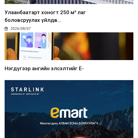
Улаанбаатарт хоногт 250 м³ лаг
боловсруулах үйлдв...
2026/08/07
Нэгдүгээр ангийн элсэлтийг E-
Mongolia-аар зохион б...
2026/08/07
Францад иргэд рүү зөвшөөрөлгүй
сурталчилгааны дууд...