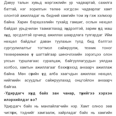
Давуу талын хувьд мэргэжлийн ур чадвартай, сахилга
баттай, нэг зорилгын төлөө нэгдсэн чадварлаг хамт
олонтой ажилладаг нь бидний хамгийн том хүч гэж хэлмээр
байна. Харин бэрхшээлийн тухайд гамшиг, ослын нөхцөл
байдал урьдчилан таамаглахад хүндрэлтэй, зарим үед маш
хүнд, эрсдэлтэй орчинд ажиллах шаардлага тулгардаг. Ийм
нөхцөл байдлыг даван туулахын тулд бид бэлтгэл
сургуулилалтыг тогтмол сайжруулж, техник тоног
төхөөрөмжөө үе шаттайгаар шинэчлэхийн зэрэгцээ олон
улсын туршлагаас суралцаж, байгууллагуудын уялдаа
холбоо, хамтын ажиллагааг бэхжүүлэхэд анхаарч ажиллаж
байна. Мөн сүүлийн үед алба хаагчдын ажиллах нөхцөл,
нийгмийн асуудлыг сайжруулахад онцгойлон анхаарч
байгаа.
-Удирдагч хүнд байх зан чанар, түүнийгээ хэрхэн
илэрхийлдэг вэ?
Удирдагч байх нь манлайлагчийн нэр. Хамт олноо зөв
чиглүүлж, тэднийг хамгаалж, хайрладаг байх нь хамгийн