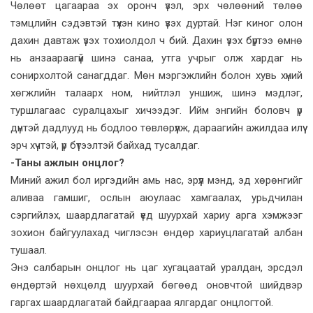
Чөлөөт цагаараа эх оронч үзэл, эрх чөлөөний төлөө
тэмцлийн сэдэвтэй түүхэн кино үзэх дуртай. Нэг киног олон
дахин давтаж үзэх тохиолдол ч бий. Дахин үзэх бүртээ өмнө
нь анзаараагүй шинэ санаа, утга учрыг олж хардаг нь
сонирхолтой санагддаг. Мөн мэргэжлийн болон хувь хүний
хөгжлийн талаарх ном, нийтлэл уншиж, шинэ мэдлэг,
туршлагаас суралцахыг хичээдэг. Ийм энгийн боловч үр
дүнтэй дадлууд нь бодлоо төвлөрүүлж, дараагийн ажилдаа илүү
эрч хүчтэй, үр бүтээлтэй байхад тусалдаг.
-Таны ажлын онцлог?
Миний ажил бол иргэдийн амь нас, эрүүл мэнд, эд хөрөнгийг
аливаа гамшиг, ослын аюулаас хамгаалах, урьдчилан
сэргийлэх, шаардлагатай үед шуурхай хариу арга хэмжээг
зохион байгуулахад чиглэсэн өндөр хариуцлагатай албан
тушаал.
Энэ салбарын онцлог нь цаг хугацаатай уралдан, эрсдэл
өндөртэй нөхцөлд шуурхай бөгөөд оновчтой шийдвэр
гаргах шаардлагатай байдгаараа ялгардаг онцлогтой.