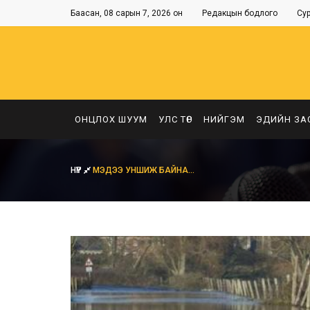
Баасан, 08 сарын 7, 2026 он
Редакцын бодлого
Су
ОНЦЛОХ ШУУМ
УЛС ТӨР
НИЙГЭМ
ЭДИЙН ЗА
НҮҮР
МЭДЭЭ УНШИЖ БАЙНА...