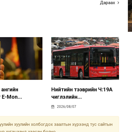
Дараах
 ангийн
Нийтийн тээврийн Ч:19А
 E-Mon...
чиглэлийн...
2026/08/07
улийн хуулийн холбогдох заалтын хүрээнд тус сайтын
түр хугацаанд хаасан болно.