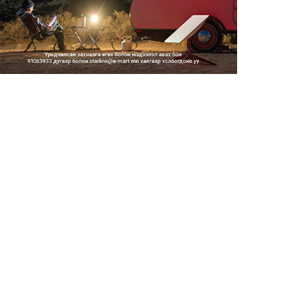
2026/08/06
Засгийн газар энэ оныг
дуустал санхүүгийн хэмнэлти...
2026/08/06
Шатахууны импортын гаалийн
албан татварыг 2027 оны...
2026/08/06
Стратегийн нөөцийн барааны
хяналтыг цахим системээ...
2026/08/06
Монгол Улс COP17 бага
хуралд 6.5 тэрбум
ам.доллары...