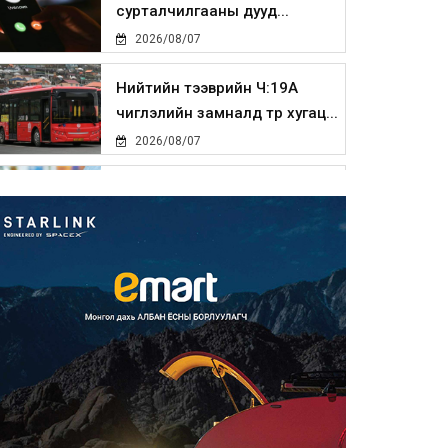
сурталчилгааны дууд...
2026/08/07
Нийтийн тээврийн Ч:19А
чиглэлийн замналд түр хугац...
2026/08/07
Автомашины улсын дугаар
сондгой тоогоор төгссөн бо...
2026/08/07
Улаанбаатарт өдөртөө 30 хэм
дулаан
2026/08/07
Улсын чанартай хатуу
хучилттай авто замын талаас
и...