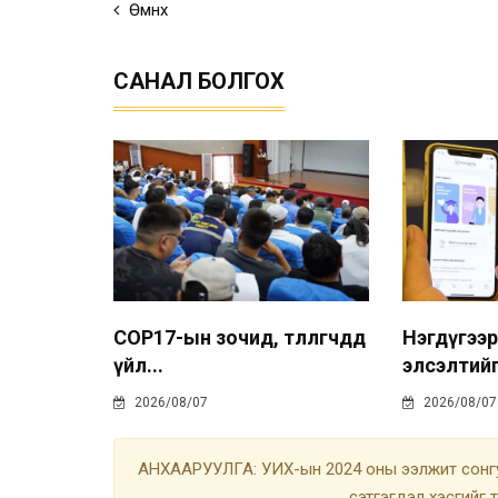
Өмнөх
САНАЛ БОЛГОХ
COP17-ын зочид, төлөөлөгчдөд
Нэгдүгээр
үйл...
элсэлтийг
2026/08/07
2026/08/07
АНХААРУУЛГА: УИХ-ын 2024 оны ээлжит сонгу
сэтгэгдэл хэсгийг 