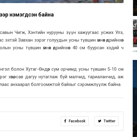
-ээр нэмэгдсэн байна
н савын Чигж, Хэнтийн нурууны зүүн хажуугаас усжих Улз,
с эхтэй Завхан зэрэг голуудын усны түвшин өмнөх өдрийнхөөс
лын усны түвшин өмнөх өдрийнхөөс 40 см буурсан хэдий ч
нцэнгэл болон Хутаг-Өндөр сум орчимд усны түвшин 5-10 см
эг хөвөө, сав дагуу нутаглаж буй малчид, тариаланчид, аж
юулаас анхаарал болгоомжтой байхыг сэрэмжлүүлж байна.
Facebook
Twitter