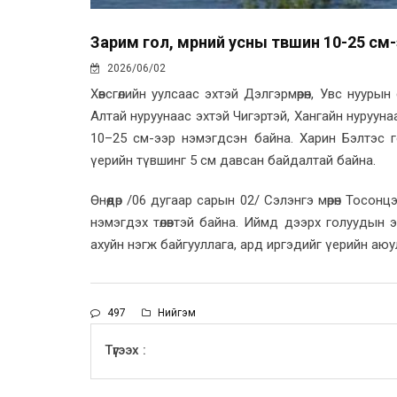
Зарим гол, мөрний усны төвшин 10-25 см
2026/06/02
Хөвсгөлийн уулсаас эхтэй Дэлгэрмөрөн, Увс нууры
Алтай нуруунаас эхтэй Чигэртэй, Хангайн нуруунаа
10–25 см-ээр нэмэгдсэн байна. Харин Бэлтэс го
үерийн түвшинг 5 см давсан байдалтай байна.
Өнөөдөр /06 дугаар сарын 02/ Сэлэнгэ мөрөн Тосо
нэмэгдэх төлөвтэй байна. Иймд дээрх голуудын эр
ахуйн нэгж байгууллага, ард иргэдийг үерийн а
497
Нийгэм
Түгээх :