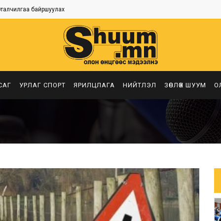
рталчилгаа байршуулах
САГ
УРЛАГ СПОРТ
ЯРИЛЦЛАГА
НИЙТЛЭЛ
ЗӨВЛӨХ ШУУМ
О