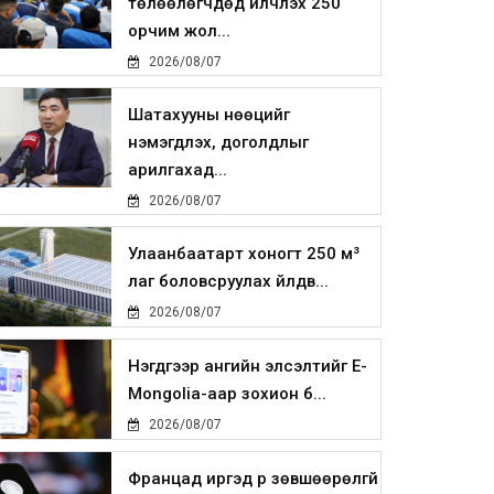
төлөөлөгчдөд үйлчлэх 250
орчим жол...
2026/08/07
Шатахууны нөөцийг
нэмэгдүүлэх, доголдлыг
арилгахад...
2026/08/07
Улаанбаатарт хоногт 250 м³
лаг боловсруулах үйлдв...
2026/08/07
Нэгдүгээр ангийн элсэлтийг E-
Mongolia-аар зохион б...
2026/08/07
Францад иргэд рүү зөвшөөрөлгүй