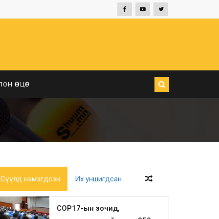
ЛОН ӨНЦӨГ
Сүүлд нэмэгдсэн
Их уншигдсан
COP17-ын зочид,