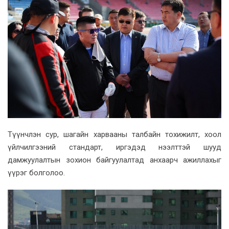
Түүнчлэн сур, шагайн харвааны талбайн тохижилт, хоол
үйлчилгээний стандарт, иргэдэд нээлттэй шууд
дамжуулалтын зохион байгуулалтад анхаарч ажиллахыг
үүрэг болголоо.