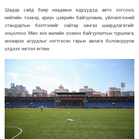
Шадар сайд баяр наадмын өдрүүдэд авто зогсоол,
нийтийн тээвэр, ариун цэврийн байгууламж, үйлчилгээний
стандартын бэлтгэлийг сайтар хангах шаардлагатайг
онцоллоо. Мөн энэ жилийн зохион байгуулалтын туршлага,
анхаарах асуудлыг нэгтгэсэн гарын авлага боловсруулж
үлдээх чиглэл өглөө.