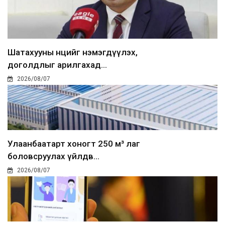
Шатахууны нөөцийг нэмэгдүүлэх,
доголдлыг арилгахад...
2026/08/07
Улаанбаатарт хоногт 250 м³ лаг
боловсруулах үйлдв...
2026/08/07