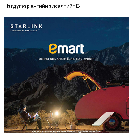
Нэгдүгээр ангийн элсэлтийг E-
Mongolia-аар зохион б...
2026/08/07
Францад иргэд рүү зөвшөөрөлгүй
сурталчилгааны дууд...
2026/08/07
Нийтийн тээврийн Ч:19А чиглэлийн
замналд түр хугац...
2026/08/07