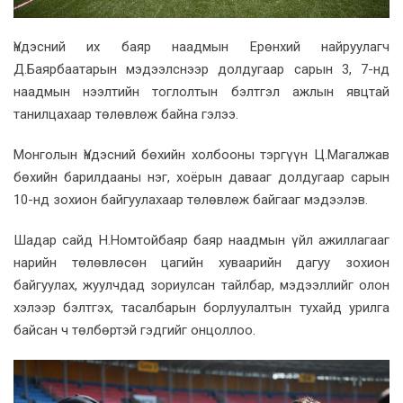
Үндэсний их баяр наадмын Ерөнхий найруулагч
Д.Баярбаатарын мэдээлснээр долдугаар сарын 3, 7-нд
наадмын нээлтийн тоглолтын бэлтгэл ажлын явцтай
танилцахаар төлөвлөж байна гэлээ.
Монголын Үндэсний бөхийн холбооны тэргүүн Ц.Магалжав
бөхийн барилдааны нэг, хоёрын давааг долдугаар сарын
10-нд зохион байгуулахаар төлөвлөж байгааг мэдээлэв.
Шадар сайд Н.Номтойбаяр баяр наадмын үйл ажиллагааг
нарийн төлөвлөсөн цагийн хуваарийн дагуу зохион
байгуулах, жуулчдад зориулсан тайлбар, мэдээллийг олон
хэлээр бэлтгэх, тасалбарын борлуулалтын тухайд урилга
байсан ч төлбөртэй гэдгийг онцоллоо.