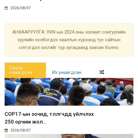
2026/08/07
АНХААРУУЛГА: УИХ-ын 2024 оны ээлжит сонгуулийн
хуулийн холбогдох заалтын хүрээнд тус сайтын
сэтгэгдэл хэсгийг түр хугацаанд хаасан болно.
Сүүлд
нэмэгдсэн
Их уншигдсан
COP17-ын зочид, төлөөлөгчдөд үйлчлэх
250 орчим жол...
2026/08/07