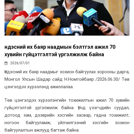
Үндэсний их баяр наадмын бэлтгэл ажил 70
хувийн гүйцэтгэлтэй үргэлжилж байна
2026/07/01
Үндэсний их баяр наадмыг зохион байгуулах хорооны дарга,
Монгол Улсын Шадар сайд Н.Номтойбаяр /2026.06.30/ Төв
цэнгэлдэх хүрээлэнд ажиллалаа.
Төв цэнгэлдэх хүрээлэнгийн тохижилтын ажил 70 хувийн
гүйцэтгэлтэй үргэлжилж байна. Үүнд үзэгчдийн суудал,
дотоод зам, дээврийн хэсгийн засвар, гадна тохижилт,
ногоон байгууламж, үйлчилгээний хэсгийн зохион
байгуулалтын ажлууд багтаж байна.