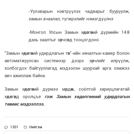
-Уулзварын нэвтрүүлэх чадварыг бууруулж,
замын ачаалал, түгжрэлийг нэмэгдүүлнэ
-Монгол Улсын Замын хөдөлгөөний дүрмийн 14.8
дахь заалтыг зөрчсөнд тооцогдоно
“Замын хөдөлгөөний удирдлагын төв”-ийн хяналтын камер болон
автоматжуулсан системээр дээрх зөрчлийг илрүүлж,
холбогдох байгууллагад мэдээлэн шуурхай арга хэмжээ
авч ажиллаж байна.
Замын хөдөлгөөний дүрмээ мөрдөж, соёлтой хариуцлагатай
хөдөлгөөнд оролцъё
гэж Замын хөдөлгөөний удирдлагын
төвөөс мэдээллээ.
1301
Нийгэм