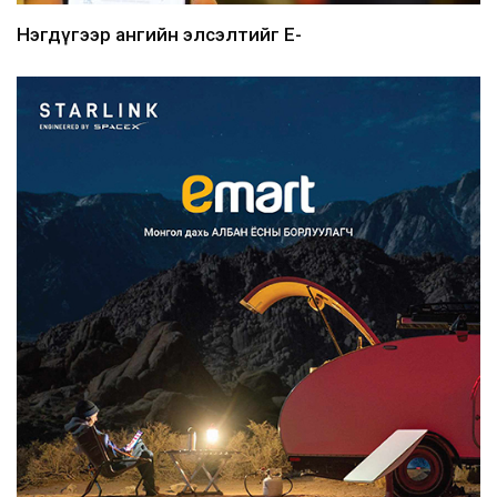
Нэгдүгээр ангийн элсэлтийг E-
Mongolia-аар зохион б...
2026/08/07
Францад иргэд рүү зөвшөөрөлгүй
сурталчилгааны дууд...
2026/08/07
Нийтийн тээврийн Ч:19А чиглэлийн
замналд түр хугац...
2026/08/07