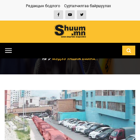
Редакцын бодлого
Сурталчилгаа байршуулах
Toggle
navigation
НҮҮР
МЭДЭЭ УНШИЖ БАЙНА...