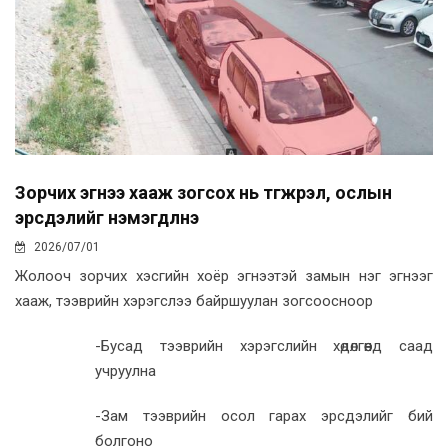
Зорчих эгнээ хааж зогсох нь түгжрэл, ослын
эрсдэлийг нэмэгдүүлнэ
2026/07/01
Жолооч зорчих хэсгийн хоёр эгнээтэй замын нэг эгнээг
хааж, тээврийн хэрэгслээ байршуулан зогсоосноор
-Бусад тээврийн хэрэгслийн хөдөлгөөнд саад
учруулна
-Зам тээврийн осол гарах эрсдэлийг бий
болгоно