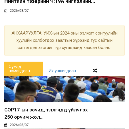
Нийтийн тээврийн Ч:19А чиглэлийн...
2026/08/07
АНХААРУУЛГА: УИХ-ын 2024 оны ээлжит сонгуулийн
хуулийн холбогдох заалтын хүрээнд тус сайтын
сэтгэгдэл хэсгийг түр хугацаанд хаасан болно.
Сүүлд
нэмэгдсэн
Их уншигдсан
COP17-ын зочид, төлөөлөгчдөд үйлчлэх
250 орчим жол...
2026/08/07