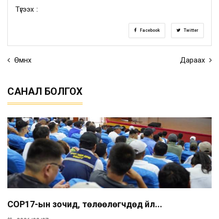
Түгээх :
Facebook
Twitter
Өмнөх
Дараах
САНАЛ БОЛГОХ
COP17-ын зочид, төлөөлөгчдөд үйл...