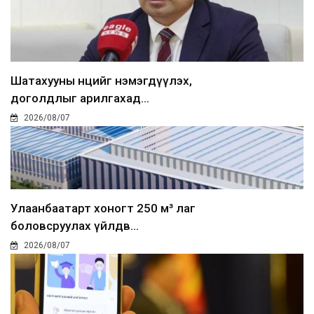
Шатахууны нөөцийг нэмэгдүүлэх,
доголдлыг арилгахад...
2026/08/07
Улаанбаатарт хоногт 250 м³ лаг
боловсруулах үйлдв...
2026/08/07